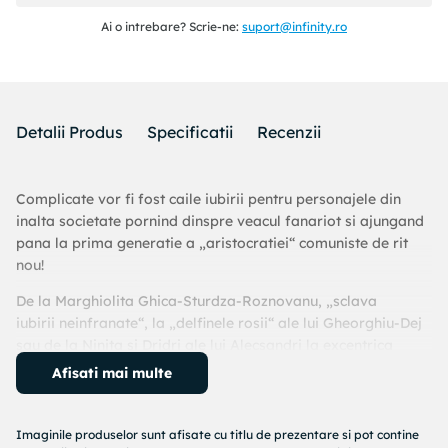
Ai o intrebare? Scrie-ne:
suport@infinity.ro
Detalii Produs
Specificatii
Recenzii
Complicate vor fi fost caile iubirii pentru personajele din
inalta societate pornind dinspre veacul fanariot si ajungand
pana la prima generatie a „aristocratiei“ comuniste de rit
nou!
De la Marghiolita Ghica-Sturdza-Roznovanu, „sclava
iubirii
neinfranate“, la „delfinele rosii“ ale lui Gheorghiu-Dej
sau de la Ninita si Dridri ale lui Alecsandri la excentrica
printesa Adela Kogalniceanu ori de la Iancu Racovita la
Afisati mai multe
psihiatrul Alexandru Obregia si de la Odobescu sau Titu
Maiorescu la Gherasim Luca si Chivu Stoica, amorul fara
limite si fara reguli a facut ravagii emotionale si nu numai.
Imaginile produselor sunt afisate cu titlu de prezentare si pot contine