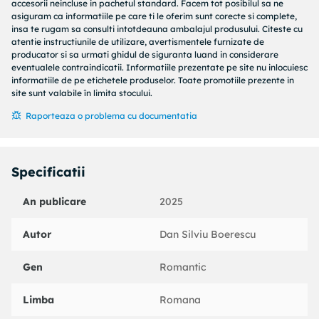
accesorii neincluse in pachetul standard. Facem tot posibilul sa ne
S-a suferit si s-a murit din dragoste, s-a dat curs tuturor
asiguram ca informatiile pe care ti le oferim sunt corecte si complete,
insa te rugam sa consulti intotdeauna ambalajul produsului. Citeste cu
pornirilor patimase si s-au comis felurite atentate la
atentie instructiunile de utilizare, avertismentele furnizate de
pudoare, dupa cum au urmat sacrificii inimaginabile si
producator si sa urmati ghidul de siguranta luand in considerare
tragedii care au bulversat opinia publica, rascolind
eventualele contraindicatii. Informatiile prezentate pe site nu inlocuiesc
subconstientul colectiv si facand istoria sa fie citita altfel…
informatiile de pe etichetele produselor. Toate promotiile prezente in
site sunt valabile în limita stocului.
Raporteaza o problema cu documentatia
Specificatii
An publicare
2025
Autor
Dan Silviu Boerescu
Gen
Romantic
Limba
Romana