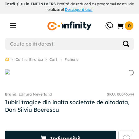
Intră și tu în INFINIVERS.
Profită de reduceri cu programul nostru de
loializare!
Descoperă aici!
0
Carti si Birotica
Carti
Fictiune
Editura Neverland
SKU
:
00046344
Iubiri tragice din inalta societate de altadata,
Dan Silviu Boerescu
Indisponibil