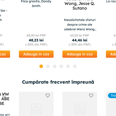
Fiica gresita, Dandy
La ras
Smith
ilor -
o
h
Nesolicitatele sfaturi
despre crime ale
celebrei Wera Wong,
Jesse Q. Sutano
RP
68
,
90
lei PRP
63
,
50
lei PRP
6
48
,
23
lei
44
,
46
lei
RP)
(-
30%
din PRP)
(-
30%
din PRP)
(-
cos
Adauga in cos
Adauga in cos
Ad
Cumpărate frecvent împreună
Tra
g
EOS 1F7