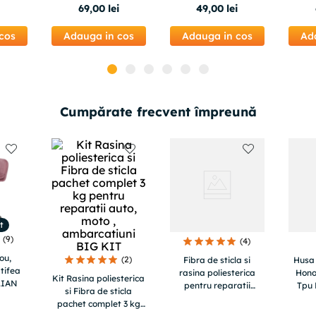
Flori de Stanca
Fla
69
,
00
lei
49
,
00
lei
cos
Adauga in cos
Adauga in cos
Ad
Cumpărate frecvent împreună
t
(
9
)
(
4
)
ou,
(
2
)
Fibra de sticla si
Husa 
tifea
rasina poliesterica
Honor
Kit Rasina poliesterica
KLIAN
pentru reparatii
Tpu 
si Fibra de sticla
piscine , ambarcatiuni
pachet complet 3 kg
, tuning auto - SMALL