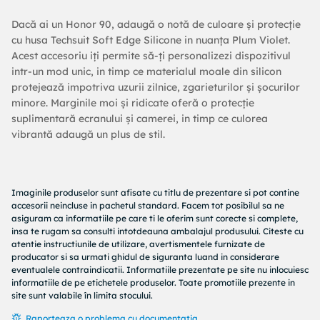
Dacă ai un Honor 90, adaugă o notă de culoare și protecție
cu husa Techsuit Soft Edge Silicone in nuanța Plum Violet.
Acest accesoriu iți permite să-ți personalizezi dispozitivul
intr-un mod unic, in timp ce materialul moale din silicon
protejează impotriva uzurii zilnice, zgarieturilor și șocurilor
minore. Marginile moi și ridicate oferă o protecție
suplimentară ecranului și camerei, in timp ce culorea
vibrantă adaugă un plus de stil.
Imaginile produselor sunt afisate cu titlu de prezentare si pot contine
accesorii neincluse in pachetul standard. Facem tot posibilul sa ne
asiguram ca informatiile pe care ti le oferim sunt corecte si complete,
insa te rugam sa consulti intotdeauna ambalajul produsului. Citeste cu
atentie instructiunile de utilizare, avertismentele furnizate de
producator si sa urmati ghidul de siguranta luand in considerare
eventualele contraindicatii. Informatiile prezentate pe site nu inlocuiesc
informatiile de pe etichetele produselor. Toate promotiile prezente in
site sunt valabile în limita stocului.
Raporteaza o problema cu documentatia