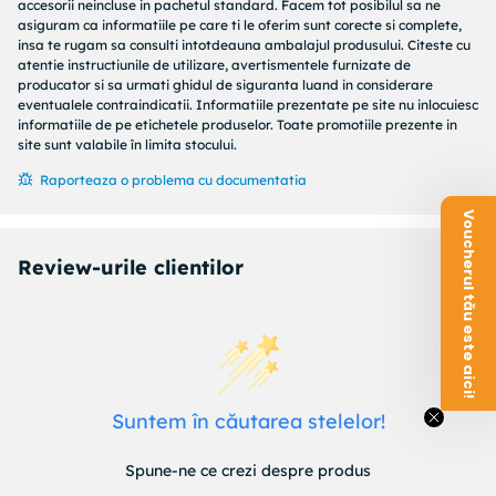
Numarul maxim de camere acceptate
accesorii neincluse in pachetul standard. Facem tot posibilul sa ne
Cicluri de pornire/oprire
asiguram ca informatiile pe care ti le oferim sunt corecte si complete,
insa te rugam sa consulti intotdeauna ambalajul produsului. Citeste cu
MTBF (Timp mediu intre esecuri)
atentie instructiunile de utilizare, avertismentele furnizate de
Consumul de energie
producator si sa urmati ghidul de siguranta luand in considerare
Consumul de energie in modul standby
eventualele contraindicatii. Informatiile prezentate pe site nu inlocuiesc
Consumul de energie (inactiv)
informatiile de pe etichetele produselor. Toate promotiile prezente in
Tensiunea de operare
site sunt valabile în limita stocului.
Intensitatea curentului initial
Raporteaza o problema cu documentatia
Interval de temperatura (functionare)
Voucherul tău este aici!
Latimea produsului
Inaltimea produsului
Review-urile clientilor
Adancimea produsului
Greutatea produsului
Suntem în căutarea stelelor!
Spune-ne ce crezi despre produs