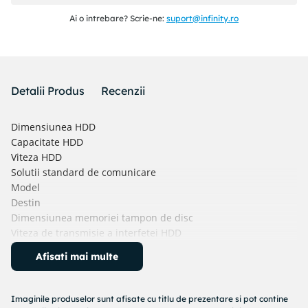
Ai o intrebare? Scrie-ne:
suport@infinity.ro
Detalii Produs
Recenzii
Dimensiunea HDD
Capacitate HDD
Viteza HDD
Solutii standard de comunicare
Model
Destin
Dimensiunea memoriei tampon de disc
Viteza de transmisie a interfetei HDD
Rata de biti de intretinere HDD
Afisati mai multe
UBER
Senzori de vibratie de rotatie (RV).
Numarul de canale AI
Imaginile produselor sunt afisate cu titlu de prezentare si pot contine