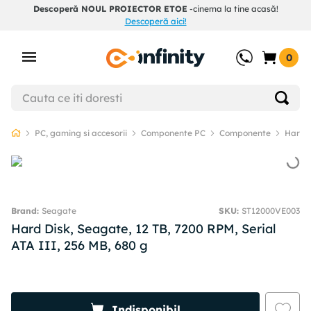
Descoperă NOUL PROIECTOR ETOE
-cinema la tine acasă!
Descoperă aici!
0
PC, gaming si accesorii
Componente PC
Componente
Hard D
Seagate
SKU
:
ST12000VE003
Hard Disk, Seagate, 12 TB, 7200 RPM, Serial
ATA III, 256 MB, 680 g
Indisponibil