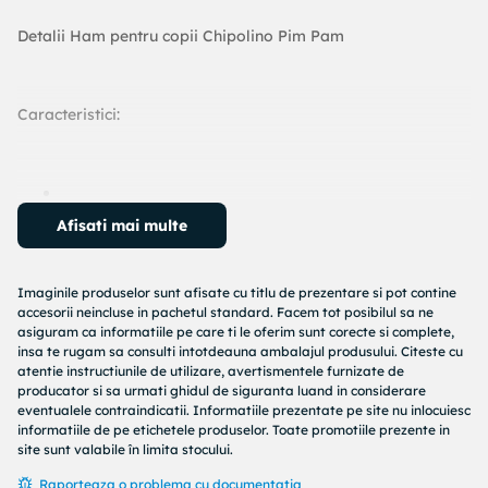
Detalii Ham pentru copii Chipolino Pim Pam
Caracteristici:
Potrivit pentru copii cu varsta cuprinsa intre 6-14 luni
Afisati mai multe
Ajuta copilul sa invete primii pasi
Latimea este ajustabila cu o catarama
Hamul cuprinde bebelusul si il tine intr-o pozitie
Imaginile produselor sunt afisate cu titlu de prezentare si pot contine
perfecta fara a presa stomacul
accesorii neincluse in pachetul standard. Facem tot posibilul sa ne
asiguram ca informatiile pe care ti le oferim sunt corecte si complete,
Centura de mana pentru parinti este ajustabila si
insa te rugam sa consulti intotdeauna ambalajul produsului. Citeste cu
dispune de un maner confortabil
atentie instructiunile de utilizare, avertismentele furnizate de
Fabricat 100% din materiale sigure conform
producator si sa urmati ghidul de siguranta luand in considerare
standardul European EN 13210-1:2020
eventualele contraindicatii. Informatiile prezentate pe site nu inlocuiesc
informatiile de pe etichetele produselor. Toate promotiile prezente in
site sunt valabile în limita stocului.
Raporteaza o problema cu documentatia
Greutate neta: 0,25 kg