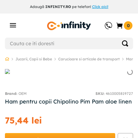
Adaugă
INFINITY.RO
pe telefon!
Click aici!
0
Jucarii, Copii si Bebe
Carucioare si articole de transport
Marsup
OEM
SKU
:
4610005819727
Ham pentru copii Chipolino Pim Pam aloe linen
75
,
44
lei