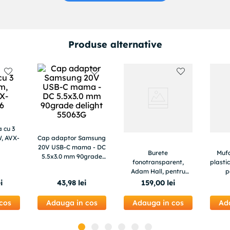
Produse alternative
a cu 3
W, AVX-
Cap adaptor Samsung
20V USB-C mama - DC
Burete
Mufa
5.5x3.0 mm 90grade
fonotransparent,
plasti
delight 55063G
Adam Hall, pentru
p
grilaj Boxa, negru,
ei
43
,
98
lei
159
,
00
lei
grosime 5mm, 2m x 1m
cos
Adauga in cos
Adauga in cos
Ad