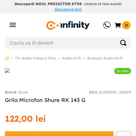
Descoperă NOUL PROIECTOR ETOE
-cinema la tine acasă!
Descoperă aici!
0
TV, Audio-Video si Foto
Audio Hi-Fi
Accesorii Audio Hi-Fi
In stoc
Shure
SKU
:
ELDAROM_183069
Grila Microfon Shure RK 143 G
122
,
00
lei