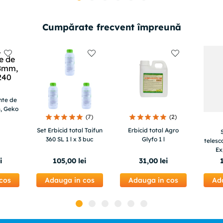
Cumpărate frecvent împreună
nte de
, Geko
(
7
)
(
2
)
Set Erbicid total Taifun
Erbicid total Agro
360 SL 1 l x 3 buc
Glyfo 1 l
telesc
Ex
muline
i
105
,
00
lei
31
,
00
lei
cu ac
na
cos
Adauga in cos
Adauga in cos
Ad