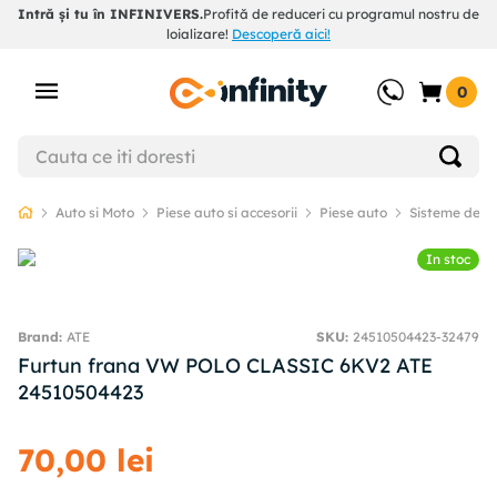
Intră și tu în INFINIVERS.
Profită de reduceri cu programul nostru de
loializare!
Descoperă aici!
0
Auto si Moto
Piese auto si accesorii
Piese auto
Sisteme de f
In stoc
ATE
SKU
:
24510504423-32479
Furtun frana VW POLO CLASSIC 6KV2 ATE
24510504423
70
,
00
lei