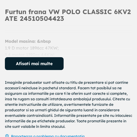
Furtun frana VW POLO CLASSIC 6KV2
ATE 24510504423
Model masina: &nbsp
1.9 D motor 1896cc 47KW;
1.4 motor 1390cc 44KW;
1.9 TDI motor 1896cc 81KW;
Afisati mai multe
1.9 D motor 1896cc 50KW;
1.0 motor 999cc 37KW;
1.9 TDI motor 1896cc 66KW;
Imaginile produselor sunt afisate cu titlu de prezentare si pot contine
1.9 TDI motor 1896cc 66KW;
accesorii neincluse in pachetul standard. Facem tot posibilul sa ne
asiguram ca informatiile pe care ti le oferim sunt corecte si complete,
1.9 SDI motor 1896cc 47KW;
insa te rugam sa consulti intotdeauna ambalajul produsului. Citeste cu
2.0 i motor 1984cc 85KW;
atentie instructiunile de utilizare, avertismentele furnizate de
1.9 TDI Syncro (1HX1) motor 1896cc 66KW;
producator si sa urmati ghidul de siguranta luand in considerare
1.9 TDI motor 1896cc 66KW;
eventualele contraindicatii. Informatiile prezentate pe site nu inlocuiesc
informatiile de pe etichetele produselor. Toate promotiile prezente in
2.0 Syncro motor 1984cc 85KW;
site sunt valabile în limita stocului.
1.9 TDI motor 1896cc 81KW;
57 1.7 SDI motor 1716cc 42KW;
Raporteaza o problema cu documentatia