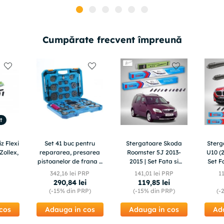
Cumpărate frecvent împreună
t
z Flexi
Set 41 buc pentru
Stergatoare Skoda
Ster
Zollex,
repararea, presarea
Roomster 5J 2013-
U10 (2
pistoanelor de frana +
2015 | Set Fata si
Set F
valiza, TA1374
Spate Flat – TeamCar®
342
,
16
lei PRP
141
,
01
lei PRP
1
290
,
84
lei
119
,
85
lei
(-
15%
din PRP)
(-
15%
din PRP)
(-
cos
Adauga in cos
Adauga in cos
Ad