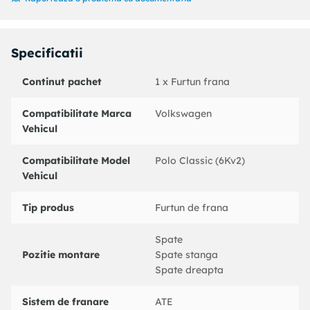
An: 1997 - 2001
Cod produs:
24510504423
Producator:
ATE
Specificatii
Denumire produs:
Furtun frana
Continut pachet
1 x Furtun frana
Specificatii produs:
Lungime [mm] : 442
Compatibilitate Marca
Volkswagen
Filet exterior [mm] : M10x1
Vehicul
Filet interior (mm) : M10x1
Deschidere cheie : 14/14
Compatibilitate Model
Polo Classic (6Kv2)
Cod MAPP disponibil :
Vehicul
Numar bucati necesare : 2
Partea de montare : punte fata
Tip produs
Furtun de frana
Coduri echivalente:
Spate
: 331432
Pozitie montare
Spate stanga
SEAT : 1H0611701F
Spate dreapta
SEAT : 6K0611701
SEAT : 1H0611701
Sistem de franare
ATE
VAG : 1H0611701