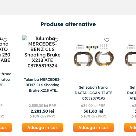
Produse alternative
s frana
latou
Tulumba MERCEDES-
BE
BENZ CLS Shooting
Set saboti frana
Set
E
Brake X218 ATE
DACIA LOGAN II ATE
DACI
03785819324
03052079193
ATE
RP
2
.
535
,
00
lei PRP
624
,
00
lei PRP
6
2
.
281
,
50
lei
561
,
60
lei
RP)
(-
10%
din PRP)
(-
10%
din PRP)
(-
cos
Adauga in cos
Adauga in cos
Ad