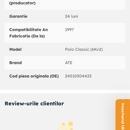
(producator)
VAG : 1H0611701F
VAG : 6K0611701
Garantie
24 luni
BARUM : BAH0005
BENDIX : 171492B
Compatibilitate An
1997
BOSCH : 1987476415
Fabricatie (De la)
BOSCH : 1987476695
BREMBO : T85020
CEF : 511189
Model
Polo Classic (6Kv2)
DELPHI : LH0192
FEBI BILSTEIN : 01894
Brand
ATE
FERODO : FHY2089
FTE : 435632E2
Cod piesa originala (OE)
24510504423
HELLA : 8AH355460031
HELLA PAGID : 8AH355460031
JAPCAR : 235237
MGA : F6189
Review-urile clientilor
Voucherul tău este aici!
NK : 854776
NK : 854757
PAGID : 84177
PEX : 32937