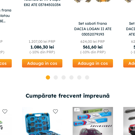
E82 ATE 03784501034
s frana
latou
BE
Set saboti frana
Set
E
DACIA LOGAN II ATE
DACI
03052079193
ATE
RP
1
.
207
,
00
lei PRP
624
,
00
lei PRP
6
1
.
086
,
30
lei
561
,
60
lei
RP)
(-
10%
din PRP)
(-
10%
din PRP)
(-
cos
Adauga in cos
Adauga in cos
Ad
Cumpărate frecvent împreună