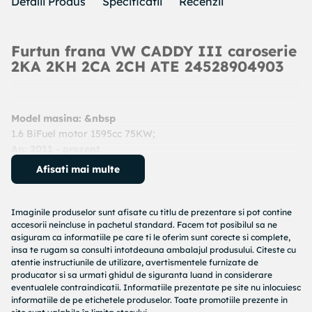
Detalii Produs
Specificatii
Recenzii
Furtun frana VW CADDY III caroserie
2KA 2KH 2CA 2CH ATE 24528904903
Model masina: &nbsp
1.6 BiFuel motor 1595cc 75KW;
An: 2011 - prezent
Cod produs:
24528904903
Afisati mai multe
Producator:
ATE
Denumire produs:
Furtun frana
Imaginile produselor sunt afisate cu titlu de prezentare si pot contine
Specificatii produs:
accesorii neincluse in pachetul standard. Facem tot posibilul sa ne
asiguram ca informatiile pe care ti le oferim sunt corecte si complete,
Lungime [mm] : 490
insa te rugam sa consulti intotdeauna ambalajul produsului. Citeste cu
atentie instructiunile de utilizare, avertismentele furnizate de
Filet interior 1 [mm] : M10x1
producator si sa urmati ghidul de siguranta luand in considerare
Filet interior 2 [mm] : M10x1
eventualele contraindicatii. Informatiile prezentate pe site nu inlocuiesc
Deschidere cheie : 17
informatiile de pe etichetele produselor. Toate promotiile prezente in