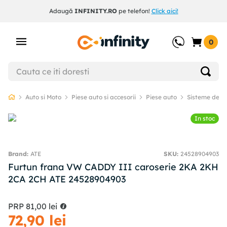
Adaugă
INFINITY.RO
pe telefon!
Click aici!
0
Auto si Moto
Piese auto si accesorii
Piese auto
Sisteme de f
In stoc
ATE
SKU
:
24528904903
Furtun frana VW CADDY III caroserie 2KA 2KH
2CA 2CH ATE 24528904903
PRP
81
,
00
lei
72
,
90
lei