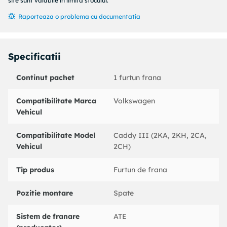
Cod MAPP disponibil :
site sunt valabile în limita stocului.
pt. numar PR : 0E1
Raporteaza o problema cu documentatia
Sasiu : pentru vehicule fara suspensie ranforsata
Numar bucati necesare : 2
Partea de montare : puntea spate
Specificatii
Coduri echivalente:
: 331389
Continut pachet
1 furtun frana
VAG : 2K0611775T
VAG : 2K5611775F
Compatibilitate Marca
Volkswagen
CORTECO : 19037001
Vehicul
NK : 8547140
TRW : PHA566
Compatibilitate Model
Caddy III (2KA, 2KH, 2CA,
sbs : 13308547140
Vehicul
2CH)
Tip produs
Furtun de frana
Pozitie montare
Spate
Sistem de franare
ATE