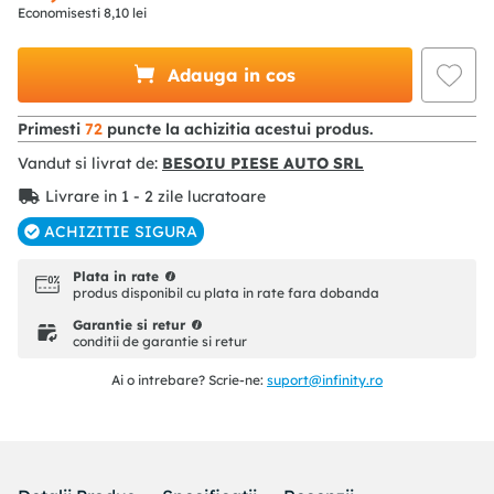
Economisesti
8
,
10
lei
Adauga in cos
Primesti
72
puncte la achizitia acestui produs.
Vandut si livrat de:
BESOIU PIESE AUTO SRL
Livrare in 1 - 2 zile lucratoare
ACHIZITIE SIGURA
Plata in rate
produs disponibil cu plata in rate fara dobanda
Garantie si retur
conditii de garantie si retur
Ai o intrebare? Scrie-ne:
suport@infinity.ro