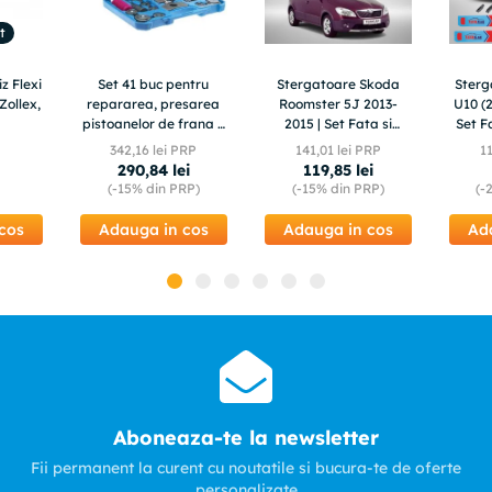
t
z Flexi
Set 41 buc pentru
Stergatoare Skoda
Ster
Zollex,
repararea, presarea
Roomster 5J 2013-
U10 (2
pistoanelor de frana +
2015 | Set Fata si
Set F
valiza, TA1374
Spate Flat – TeamCar®
342
,
16
lei PRP
141
,
01
lei PRP
1
290
,
84
lei
119
,
85
lei
(-
15%
din PRP)
(-
15%
din PRP)
(-
cos
Adauga in cos
Adauga in cos
Ad
Aboneaza-te la newsletter
Fii permanent la curent cu noutatile si bucura-te de oferte
personalizate