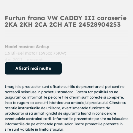
Furtun frana VW CADDY III caroserie
2KA 2KH 2CA 2CH ATE 24528904253
Model masina: &nbsp
1.6 BiFuel motor 1595cc 75KW;
An: 2011 - prezent
Cod produs:
24528904253
Afisati mai multe
Producator:
ATE
Denumire produs:
Furtun frana
Imaginile produselor sunt afisate cu titlu de prezentare si pot contine
Specificatii produs:
accesorii neincluse in pachetul standard. Facem tot posibilul sa ne
asiguram ca informatiile pe care ti le oferim sunt corecte si complete,
Lungime [mm] : 425
insa te rugam sa consulti intotdeauna ambalajul produsului. Citeste cu
atentie instructiunile de utilizare, avertismentele furnizate de
Filet interior 1 [mm] : M10x1
producator si sa urmati ghidul de siguranta luand in considerare
Filet interior 2 [mm] : M10x1
eventualele contraindicatii. Informatiile prezentate pe site nu inlocuiesc
Deschidere cheie : 17
informatiile de pe etichetele produselor. Toate promotiile prezente in
Cod MAPP disponibil :
site sunt valabile în limita stocului.