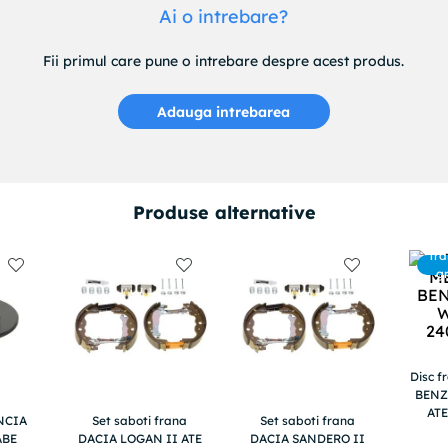
Ai o intrebare?
Fii primul care pune o intrebare despre acest produs.
Adauga intrebarea
Produse alternative
Tra
g
Disc 
BENZ
ATE
ANCIA
Set saboti frana
Set saboti frana
ABE
DACIA LOGAN II ATE
DACIA SANDERO II