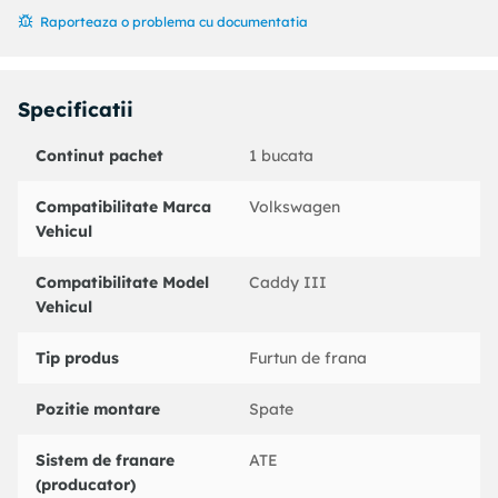
pt. numar PR : 0E2
Raporteaza o problema cu documentatia
Numar bucati necesare : 2
Sasiu : pentru vehicule cu suspensie ranforsata
Partea de montare : puntea spate
Specificatii
Coduri echivalente:
: 331388
Continut pachet
1 bucata
VAG : 2K3611775K
CORTECO : 19036999
Compatibilitate Marca
Volkswagen
NK : 8547143
Vehicul
sbs : 13308547143
Compatibilitate Model
Caddy III
Vehicul
Tip produs
Furtun de frana
Pozitie montare
Spate
Sistem de franare
ATE
(producator)