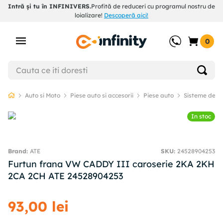
Intră și tu în INFINIVERS.
Profită de reduceri cu programul nostru de
loializare!
Descoperă aici!
0
Auto si Moto
Piese auto si accesorii
Piese auto
Sisteme de f
In stoc
ATE
SKU
:
24528904253
Furtun frana VW CADDY III caroserie 2KA 2KH
2CA 2CH ATE 24528904253
93
,
00
lei