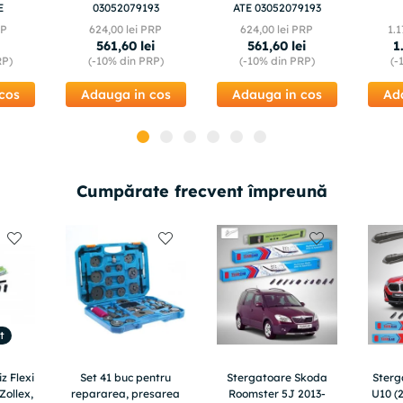
E
03052079193
ATE 03052079193
RP
624
,
00
lei PRP
624
,
00
lei PRP
1
.
1
i
561
,
60
lei
561
,
60
lei
1
RP)
(-
10%
din PRP)
(-
10%
din PRP)
(-
cos
Adauga in cos
Adauga in cos
Ad
Cumpărate frecvent împreună
t
z Flexi
Set 41 buc pentru
Stergatoare Skoda
Ster
Zollex,
repararea, presarea
Roomster 5J 2013-
U10 (2