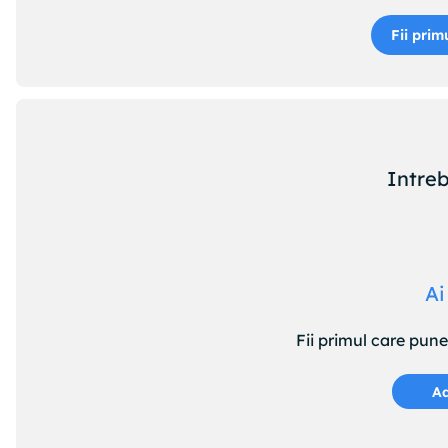
Fii prim
Intreb
Ai
Fii primul care pun
Ad