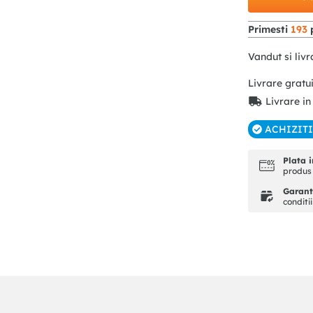
Primesti
193
p
Vandut si livr
Livrare gratu
Livrare in
ACHIZIT
Plata i
produs 
Garanti
conditi