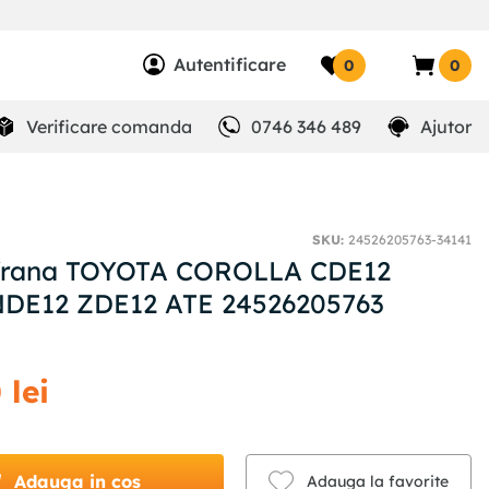
Autentificare
0
0
Verificare comanda
0746 346 489
Ajutor
SKU
:
24526205763-34141
 frana TOYOTA COROLLA CDE12
NDE12 ZDE12 ATE 24526205763
0
lei
Adauga in cos
Adauga la favorite