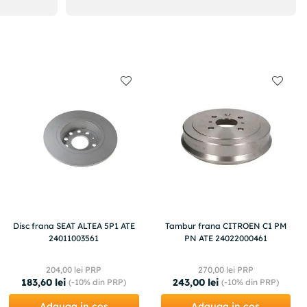
Disc frana SEAT ALTEA 5P1 ATE
Tambur frana CITROEN C1 PM
24011003561
PN ATE 24022000461
204
,
00
lei PRP
270
,
00
lei PRP
183
,
60
lei
243
,
00
lei
(-
10%
din PRP)
(-
10%
din PRP)
Adauga in cos
Adauga in cos