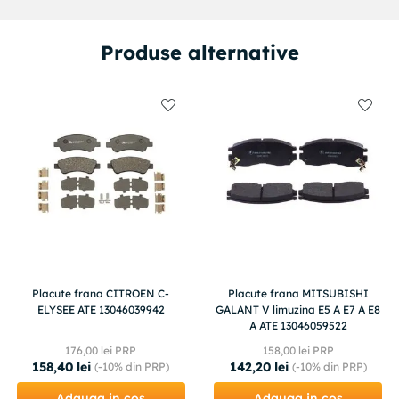
Produse alternative
Placute frana CITROEN C-
Placute frana MITSUBISHI
ELYSEE ATE 13046039942
GALANT V limuzina E5 A E7 A E8
A ATE 13046059522
176
,
00
lei PRP
158
,
00
lei PRP
158
,
40
lei
142
,
20
lei
(-
10%
din PRP)
(-
10%
din PRP)
Adauga in cos
Adauga in cos