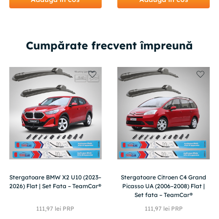
Cumpărate frecvent împreună
Stergatoare BMW X2 U10 (2023–
Stergatoare Citroen C4 Grand
2026) Flat | Set Fata – TeamCar®
Picasso UA (2006–2008) Flat |
Set fata – TeamCar®
111
,
97
lei PRP
111
,
97
lei PRP
83
,
85
lei
83
,
90
lei
(-
25%
din PRP)
(-
25%
din PRP)