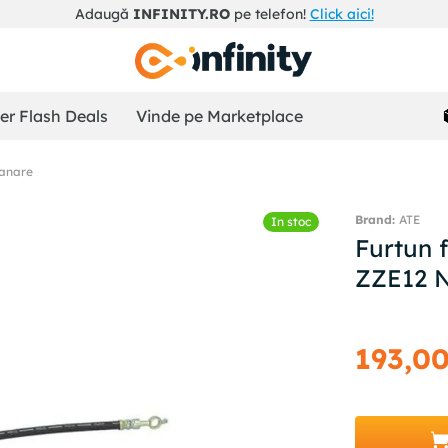
Adaugă
INFINITY.RO
pe telefon!
Click aici!
r Flash Deals
Vinde pe Marketplace
ranare
ATE
In stoc
Furtun
ZZE12 
193
,
0