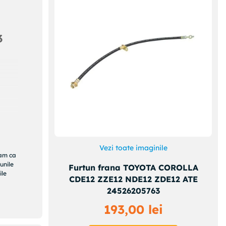
3
Vezi toate imaginile
ram ca
unile
Furtun frana TOYOTA COROLLA
ile
CDE12 ZZE12 NDE12 ZDE12 ATE
24526205763
193
,
00
lei