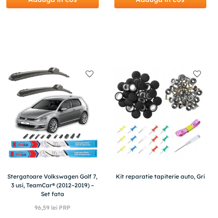
Stergatoare Volkswagen Golf 7,
Kit reparatie tapiterie auto, Gri
3 usi, TeamCar® (2012–2019) –
Set fata
96
,
59
lei PRP
82
,
55
lei
114
,
00
lei
(-
15%
din PRP)