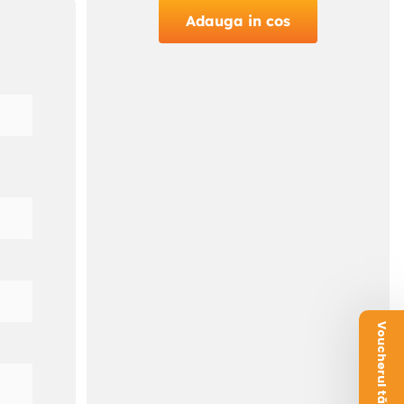
Adauga in cos
o
Voucherul tău este aici!