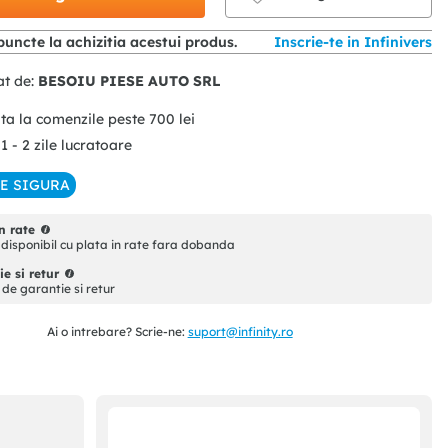
uncte la achizitia acestui produs.
Inscrie-te in Infinivers
at de:
BESOIU PIESE AUTO SRL
ita la comenzile peste
700
lei
 1 - 2 zile lucratoare
IE SIGURA
n rate
disponibil cu plata in rate fara dobanda
e si retur
i de garantie si retur
Ai o intrebare? Scrie-ne:
suport@infinity.ro