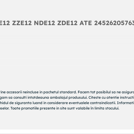
E12 ZZE12 NDE12 ZDE12 ATE 2452620576
tine accesorii neincluse in pachetul standard. Facem tot posibilul sa ne asigu
rugam sa consulti intotdeauna ambalajul produsului. Citeste cu atentie instructi
hidul de siguranta luand in considerare eventualele contraindicatii. Informati
elor. Toate promotiile prezente in site sunt valabile în limita stocului.