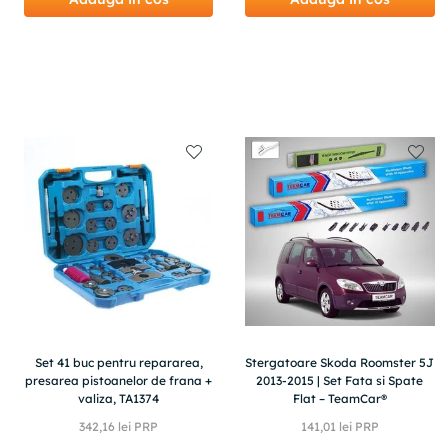
Set 41 buc pentru repararea,
Stergatoare Skoda Roomster 5J
presarea pistoanelor de frana +
2013-2015 | Set Fata si Spate
valiza, TA1374
Flat – TeamCar®
342
,
16
lei PRP
141
,
01
lei PRP
290
,
84
lei
119
,
85
lei
(-
15%
din PRP)
(-
15%
din PRP)