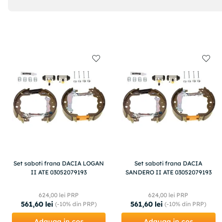
Set saboti frana DACIA LOGAN
Set saboti frana DACIA
II ATE 03052079193
SANDERO II ATE 03052079193
624
,
00
lei PRP
624
,
00
lei PRP
561
,
60
lei
561
,
60
lei
(-
10%
din PRP)
(-
10%
din PRP)
Adauga in cos
Adauga in cos