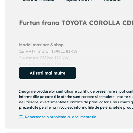
Furtun frana TOYOTA COROLLA CD
Model masina: &nbsp
1.6 VVT-i motor 1598cc 81KW;
2.4 motor 2362cc 120KW;
2.0 motor 1998cc 108KW;
1.8 VVTL-i TS motor 1796cc 165KW;
Afisati mai multe
An: 2005 - 2007
Cod produs:
24526205763
Producator:
ATE
Imaginile produselor sunt afisate cu titlu de prezentare si pot con
Denumire produs:
Furtun frana
informatiile pe care ti le oferim sunt corecte si complete, insa te 
de utilizare, avertismentele furnizate de producator si sa urmati g
prezentate pe site nu inlocuiesc informatiile de pe etichetele produs
Specificatii produs:
Raporteaza o problema cu documentatia
Lungime [mm] : 575
Filet interior (mm) : M10x1