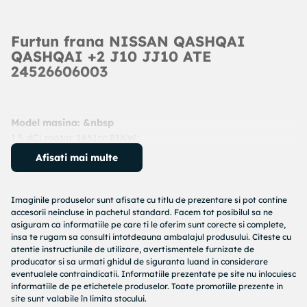
Furtun frana NISSAN QASHQAI
QASHQAI +2 J10 JJ10 ATE
24526606003
Model masina: &nbsp
1.5 dCi motor 1461cc 81KW;
1.6 motor 1598cc 84KW;
Afisati mai multe
An: 2007 - prezent
Cod produs:
24526606003
Producator:
ATE
Imaginile produselor sunt afisate cu titlu de prezentare si pot contine
Denumire produs:
Furtun frana
accesorii neincluse in pachetul standard. Facem tot posibilul sa ne
asiguram ca informatiile pe care ti le oferim sunt corecte si complete,
insa te rugam sa consulti intotdeauna ambalajul produsului. Citeste cu
Specificatii produs:
atentie instructiunile de utilizare, avertismentele furnizate de
producator si sa urmati ghidul de siguranta luand in considerare
Lungime [mm] : 600
eventualele contraindicatii. Informatiile prezentate pe site nu inlocuiesc
Filet interior (mm) : M10x1
informatiile de pe etichetele produselor. Toate promotiile prezente in
Deschidere cheie : 19
site sunt valabile în limita stocului.