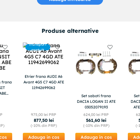
Produse alternative
Transport
gratuit
Etrier frana AUDI A6
s frana
Avant 4G5 C7 4GD ATE
SIT
11942699062
 ABE
Set saboti frana
Set
E
DACIA LOGAN II ATE
DACI
03052079193
ATE
RP
975
,
00
lei PRP
624
,
00
lei PRP
6
i
877
,
50
lei
561
,
60
lei
RP)
(-
10%
din PRP)
(-
10%
din PRP)
(-
cos
Adauga in cos
Adauga in cos
Ad