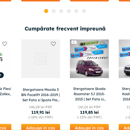
Cumpărate frecvent împreună
t
z Flexi
Stergatoare Skoda
Ster
Stergatoare Mazda 3
Zollex,
Roomster 5J 2013-
Kod
BN Facelift 2016-2019 |
2015 | Set Fata si
2016
Set Fata si Spate Flat
Spate Flat – TeamCar®
Fata 
Premium – TeamCar®
146
,
28
lei PRP
141
,
01
lei PRP
1
119
,
91
lei
119
,
85
lei
(-
18%
din PRP)
(-
15%
din PRP)
(-
cos
Adauga in cos
Adauga in cos
Ad