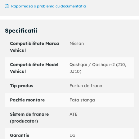
Diametru alezaj flansa [mm] : 10
Raporteaza o problema cu documentatia
Articol completare/Info suplimentar 2 : fara surub gaurit
Cod MAPP disponibil :
An fabricatie pana la : 01/2014
Specificatii
Partea de montare : Axa fata stanga
Coduri echivalente:
Compatibilitate Marca
Nissan
: 331161
Vehicul
NISSAN : 46210JD005
CORTECO : 19036378
Compatibilitate Model
Qashqai / Qashqai+2 (J10,
TRW : PHD1190
Vehicul
JJ10)
Tip produs
Furtun de frana
Pozitie montare
Fata stanga
Sistem de franare
ATE
(producator)
Garantie
Da