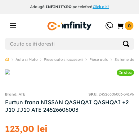
Adaugă
INFINITY.RO
pe telefon!
Click aici!
0
Auto si Moto
Piese auto si accesorii
Piese auto
Sisteme de f
In stoc
ATE
SKU
:
24526606003-34196
Furtun frana NISSAN QASHQAI QASHQAI +2
J10 JJ10 ATE 24526606003
123
,
00
lei