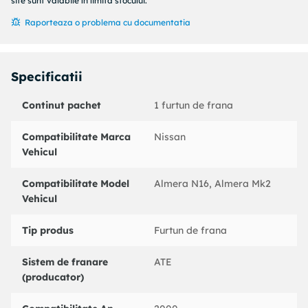
Articol completare/Info suplimentar 2 : fara surub gaurit
site sunt valabile în limita stocului.
Deschidere cheie : 19
Raporteaza o problema cu documentatia
Cod MAPP disponibil :
An fabricatie pana la : 11/2006
Partea de montare : Axa fata dreapta
Specificatii
Coduri echivalente:
: 330930
Continut pachet
1 furtun de frana
NISSAN : 462105M400
BENDIX : 172806B
Compatibilitate Marca
Nissan
BOSCH : 1987476168
Vehicul
CEF : 512101
CORTECO : 19032238
Compatibilitate Model
Almera N16, Almera Mk2
DELPHI : LH6208
Vehicul
FTE : 477E865E11
HELLA : 8AH355461141
Tip produs
Furtun de frana
HELLA PAGID : 8AH355461141
HERTH+BUSS JAKOPARTS : J3701149
Sistem de franare
ATE
QUINTON HAZELL : BFH5547
(producator)
TEXTAR : 40078100
TRW : PHD480