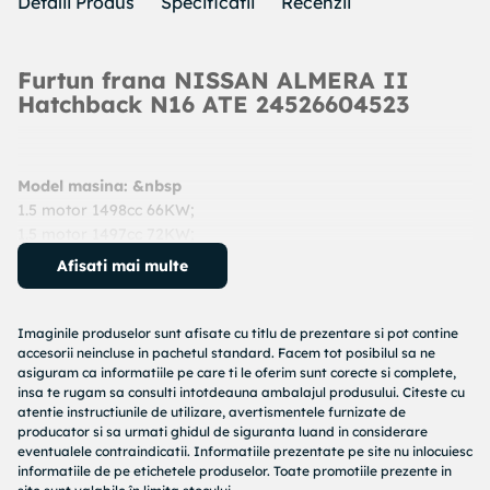
Detalii Produs
Specificatii
Recenzii
Furtun frana NISSAN ALMERA II
Hatchback N16 ATE 24526604523
Model masina: &nbsp
1.5 motor 1498cc 66KW;
1.5 motor 1497cc 72KW;
An: 2002 - prezent
Afisati mai multe
Cod produs:
24526604523
Producator:
ATE
Denumire produs:
Furtun frana
Imaginile produselor sunt afisate cu titlu de prezentare si pot contine
accesorii neincluse in pachetul standard. Facem tot posibilul sa ne
asiguram ca informatiile pe care ti le oferim sunt corecte si complete,
Specificatii produs:
insa te rugam sa consulti intotdeauna ambalajul produsului. Citeste cu
atentie instructiunile de utilizare, avertismentele furnizate de
Lungime [mm] : 452
producator si sa urmati ghidul de siguranta luand in considerare
Filet interior (mm) : M10x1
eventualele contraindicatii. Informatiile prezentate pe site nu inlocuiesc
Diametru alezaj flansa [mm] : 10
informatiile de pe etichetele produselor. Toate promotiile prezente in