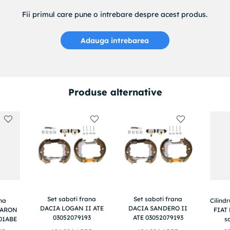
Fii primul care pune o intrebare despre acest produs.
Adauga intrebarea
Produse alternative
Set saboti frana
Set saboti frana
na
Cilind
DACIA LOGAN II ATE
DACIA SANDERO II
BARON
FIAT
03052079193
ATE 03052079193
01ABE
s
2