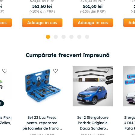
RP
624
,
00
lei PRP
624
,
00
lei PRP
2
ei
561
,
60
lei
561
,
60
lei
RP)
(-
10%
din PRP)
(-
10%
din PRP)
(-
cos
Adauga in cos
Adauga in cos
Ad
Cumpărate frecvent împreună
t
z Flexi
Set 22 buc Presa
Set 2 Stergatoare
Sterg
Zollex,
pentru repararea
Parbriz Originale
U DM-i
pistoanelor de frana +
Dacia Sandero
Fata 
valiza, TA1089
Stepway II Facelift