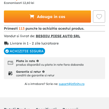
Economisesti
12
,
60
lei
Adauga in cos
Primesti
113
puncte la achizitia acestui produs.
Vandut si livrat de:
BESOIU PIESE AUTO SRL
Livrare in 1 - 2 zile lucratoare
ACHIZITIE SIGURA
Plata in rate
produs disponibil cu plata in rate fara dobanda
Garantie si retur
conditii de garantie si retur
Ai o intrebare? Scrie-ne:
suport@infinity.ro