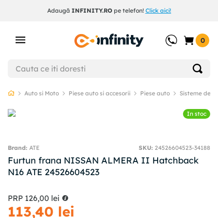
Adaugă
INFINITY.RO
pe telefon!
Click aici!
0
Auto si Moto
Piese auto si accesorii
Piese auto
Sisteme de f
In stoc
ATE
SKU
:
24526604523-34188
Furtun frana NISSAN ALMERA II Hatchback
N16 ATE 24526604523
PRP
126
,
00
lei
113
,
40
lei