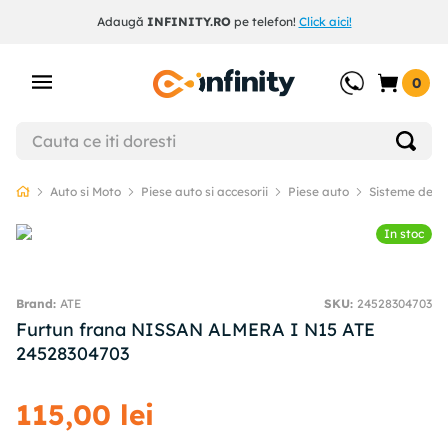
Adaugă
INFINITY.RO
pe telefon!
Click aici!
0
Auto si Moto
Piese auto si accesorii
Piese auto
Sisteme de f
In stoc
ATE
SKU
:
24528304703
Furtun frana NISSAN ALMERA I N15 ATE
24528304703
115
,
00
lei