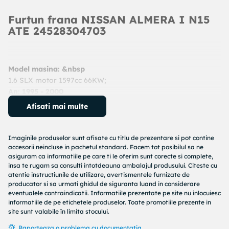
Furtun frana NISSAN ALMERA I N15
ATE 24528304703
Model masina: &nbsp
1.6 SLX motor 1597cc 66KW;
An: 1995 - 2000
Cod produs:
24528304703
Afisati mai multe
Producator:
ATE
Denumire produs:
Furtun frana
Imaginile produselor sunt afisate cu titlu de prezentare si pot contine
Specificatii produs:
accesorii neincluse in pachetul standard. Facem tot posibilul sa ne
asiguram ca informatiile pe care ti le oferim sunt corecte si complete,
Lungime [mm] : 470
insa te rugam sa consulti intotdeauna ambalajul produsului. Citeste cu
atentie instructiunile de utilizare, avertismentele furnizate de
Filet interior (mm) : M10x1
producator si sa urmati ghidul de siguranta luand in considerare
Diametru alezaj flansa [mm] : 10
eventualele contraindicatii. Informatiile prezentate pe site nu inlocuiesc
Articol completare/Info suplimentar 2 : fara surub gaurit
informatiile de pe etichetele produselor. Toate promotiile prezente in
Deschidere cheie : 19
site sunt valabile în limita stocului.
Cod MAPP disponibil :
Raporteaza o problema cu documentatia