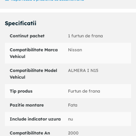
An fabricatie pana la : 04/2000
Partea de montare : Axa fata dreapta
Coduri echivalente:
Specificatii
: 330959
NISSAN : 462100M000
Continut pachet
1 furtun de frana
NISSAN : 462100M011
NISSAN : 462100M010
Compatibilitate Marca
Nissan
BENDIX : 173002B
Vehicul
BOSCH : 1987476801
BREMBO : T56046
Compatibilitate Model
ALMERA I N15
CORTECO : 19035331
Vehicul
DELPHI : LH0452
FERODO : FHY2233
Tip produs
Furtun de frana
FTE : 474E865E11
HELLA : 8AH355467001
Pozitie montare
Fata
HELLA PAGID : 8AH355467001
HERTH+BUSS JAKOPARTS : J3701059
Include indicator uzura
nu
LPR : 6T47617
MGA : F6811
Compatibilitate An
2000
NIPPARTS : J3701059