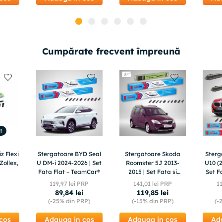
Cumpărate frecvent împreună
t
z Flexi
Stergatoare BYD Seal
Stergatoare Skoda
Ster
Zollex,
U DM-i 2024-2026 | Set
Roomster 5J 2013-
U10 (2
Fata Flat – TeamCar®
2015 | Set Fata si
Set F
Spate Flat – TeamCar®
119
,
97
lei PRP
141
,
01
lei PRP
1
89
,
84
lei
119
,
85
lei
(-
25%
din PRP)
(-
15%
din PRP)
(-
cos
Adauga in cos
Adauga in cos
Ad