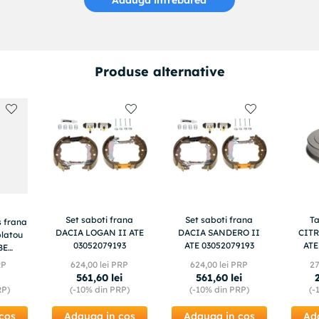
Produse alternative
Set saboti frana
Set saboti frana
T
s frana
DACIA LOGAN II ATE
DACIA SANDERO II
CITR
latou
03052079193
ATE 03052079193
ATE
BE
E
RP
624
,
00
lei PRP
624
,
00
lei PRP
2
561
,
60
lei
561
,
60
lei
RP)
(-
10%
din PRP)
(-
10%
din PRP)
(-
cos
Adauga in cos
Adauga in cos
Ad