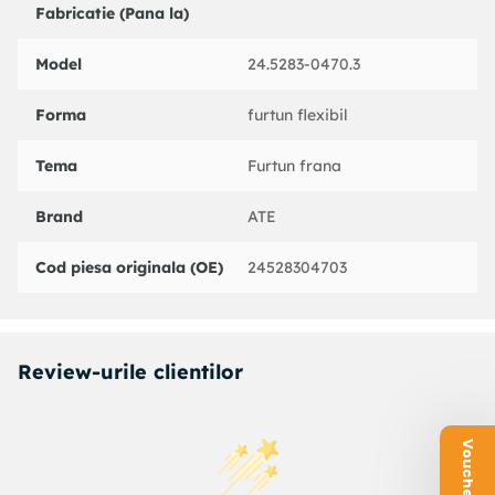
Fabricatie (Pana la)
NK : 852273
NK : 852274
Model
24.5283-0470.3
PEX : 58909
TEXTAR : 40077300
TRW : PHD398
Forma
furtun flexibil
sbs : 1330852273
sbs : 1330852274
Tema
Furtun frana
Brand
ATE
Cod piesa originala (OE)
24528304703
Review-urile clientilor