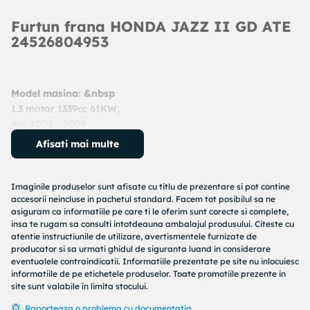
Furtun frana HONDA JAZZ II GD ATE
24526804953
Model masina: &nbsp
1.3 motor 1339cc 61KW;
An: 2002 - 2008
Cod produs:
24526804953
Afisati mai multe
Producator:
ATE
Denumire produs:
Furtun frana
Imaginile produselor sunt afisate cu titlu de prezentare si pot contine
Specificatii produs:
accesorii neincluse in pachetul standard. Facem tot posibilul sa ne
asiguram ca informatiile pe care ti le oferim sunt corecte si complete,
Lungime [mm] : 495
insa te rugam sa consulti intotdeauna ambalajul produsului. Citeste cu
atentie instructiunile de utilizare, avertismentele furnizate de
Articol completare/Info suplimentar 2 : cu flansa
producator si sa urmati ghidul de siguranta luand in considerare
Filet interior (mm) : M10x1
eventualele contraindicatii. Informatiile prezentate pe site nu inlocuiesc
Diametru alezaj flansa [mm] : 10
informatiile de pe etichetele produselor. Toate promotiile prezente in
Articol completare/Info suplimentar 2 : fara surub gaurit
site sunt valabile în limita stocului.
Cod MAPP disponibil :
Raporteaza o problema cu documentatia