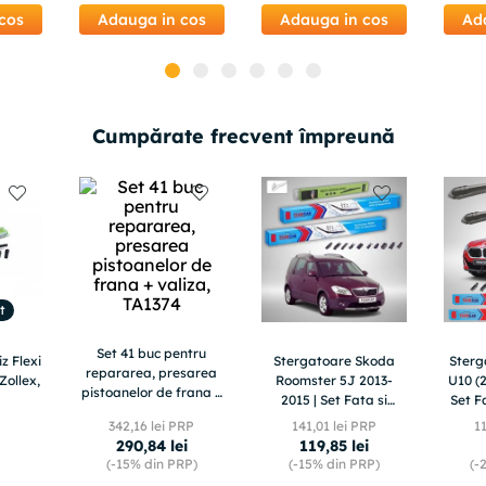
cos
Adauga in cos
Adauga in cos
Ad
Cumpărate frecvent împreună
t
Set 41 buc pentru
z Flexi
Stergatoare Skoda
Ster
repararea, presarea
Zollex,
Roomster 5J 2013-
U10 (2
pistoanelor de frana +
2015 | Set Fata si
Set F
valiza, TA1374
Spate Flat – TeamCar®
342
,
16
lei PRP
141
,
01
lei PRP
1
290
,
84
lei
119
,
85
lei
(-
15%
din PRP)
(-
15%
din PRP)
(-