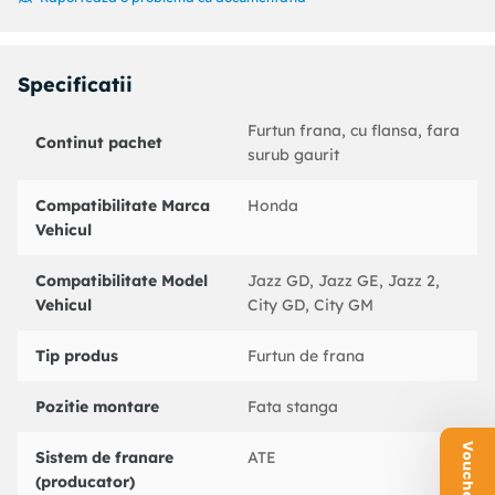
Partea de montare : Axa fata stanga
Coduri echivalente:
: 330933
Specificatii
HONDA : 01465SAAG00
HONDA : 01465SAAG01
Furtun frana, cu flansa, fara
Continut pachet
BENDIX : 172958B
surub gaurit
BOSCH : 1987481076
CEF : 512521
Compatibilitate Marca
Honda
CORTECO : 19032983
Vehicul
DELPHI : LH6491
NK : 852669
Compatibilitate Model
Jazz GD, Jazz GE, Jazz 2,
TRW : PHD594
Vehicul
City GD, City GM
sbs : 1330852669
Tip produs
Furtun de frana
Pozitie montare
Fata stanga
Sistem de franare
ATE
(producator)