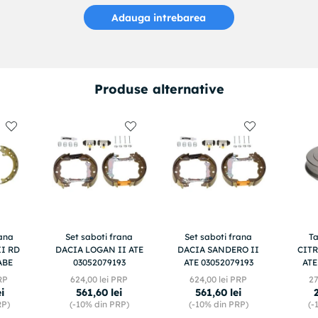
Adauga intrebarea
Produse alternative
rana
Set saboti frana
Set saboti frana
T
I RD
DACIA LOGAN II ATE
DACIA SANDERO II
CITR
ABE
03052079193
ATE 03052079193
ATE
RP
624
,
00
lei PRP
624
,
00
lei PRP
2
ei
561
,
60
lei
561
,
60
lei
RP)
(-
10%
din PRP)
(-
10%
din PRP)
(-