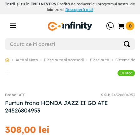
Intră și tu în INFINIVERS.
Profită de reduceri cu programul nostru de
loializare!
Descoperă aici!
0
Auto si Moto
Piese auto si accesorii
Piese auto
Sisteme de f
In stoc
ATE
SKU
:
24526804953
Furtun frana HONDA JAZZ II GD ATE
24526804953
308
,
00
lei