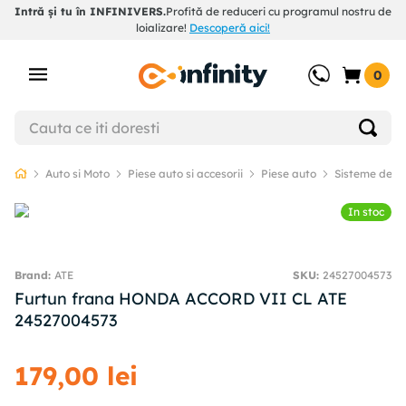
Intră și tu în INFINIVERS.
Profită de reduceri cu programul nostru de
loializare!
Descoperă aici!
0
Auto si Moto
Piese auto si accesorii
Piese auto
Sisteme de f
In stoc
ATE
SKU
:
24527004573
Furtun frana HONDA ACCORD VII CL ATE
24527004573
179
,
00
lei