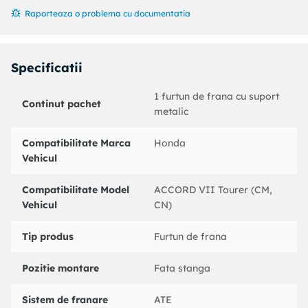
Cod MAPP disponibil :
Raporteaza o problema cu documentatia
Partea de montare : Axa fata stanga
Coduri echivalente:
: 330997
Specificatii
HONDA : 01465SDAA01
HONDA : 01465SEAE00
1 furtun de frana cu suport
Continut pachet
BENDIX : 172896B
metalic
BREMBO : T28092
CEF : 512573
Compatibilitate Marca
Honda
DELPHI : LH6685
Vehicul
DELPHI : LH6684
NK : 852675
Compatibilitate Model
ACCORD VII Tourer (CM,
TRW : PHD7072
Vehicul
CN)
sbs : 1330852675
Tip produs
Furtun de frana
Pozitie montare
Fata stanga
Sistem de franare
ATE