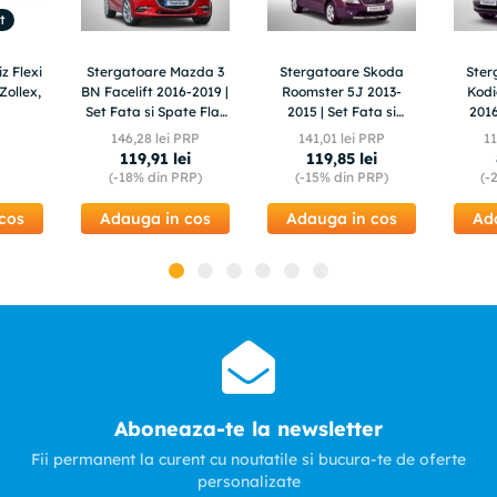
t
z Flexi
Stergatoare Mazda 3
Stergatoare Skoda
Ster
Zollex,
BN Facelift 2016-2019 |
Roomster 5J 2013-
Kod
Set Fata si Spate Flat
2015 | Set Fata si
2016
Premium – TeamCar®
Spate Flat – TeamCar®
Fata 
146
,
28
lei PRP
141
,
01
lei PRP
1
119
,
91
lei
119
,
85
lei
(-
18%
din PRP)
(-
15%
din PRP)
(-
cos
Adauga in cos
Adauga in cos
Ad
Aboneaza-te la newsletter
Fii permanent la curent cu noutatile si bucura-te de oferte
personalizate