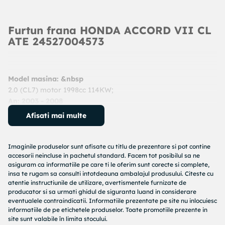
Furtun frana HONDA ACCORD VII CL
ATE 24527004573
Model masina: &nbsp
2.0 (CL7) motor 1998cc 114KW;
An: 2003 - 2008
Cod produs:
24527004573
Afisati mai multe
Producator:
ATE
Denumire produs:
Furtun frana
Imaginile produselor sunt afisate cu titlu de prezentare si pot contine
Specificatii produs:
accesorii neincluse in pachetul standard. Facem tot posibilul sa ne
asiguram ca informatiile pe care ti le oferim sunt corecte si complete,
Lungime [mm] : 456
insa te rugam sa consulti intotdeauna ambalajul produsului. Citeste cu
atentie instructiunile de utilizare, avertismentele furnizate de
Diametru alezaj flansa [mm] : 10
producator si sa urmati ghidul de siguranta luand in considerare
Articol completare/Info suplimentar 2 : fara surub gaurit
eventualele contraindicatii. Informatiile prezentate pe site nu inlocuiesc
Articol extins/Informatii de extindere : cu suport
informatiile de pe etichetele produselor. Toate promotiile prezente in
Filet interior (mm) : M10x1
site sunt valabile în limita stocului.