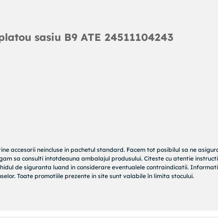
latou sasiu B9 ATE 24511104243
tine accesorii neincluse in pachetul standard. Facem tot posibilul sa ne asigu
rugam sa consulti intotdeauna ambalajul produsului. Citeste cu atentie instructi
hidul de siguranta luand in considerare eventualele contraindicatii. Informati
elor. Toate promotiile prezente in site sunt valabile în limita stocului.