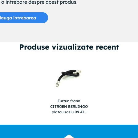
e o intrebare despre acest produs.
auga intrebarea
Produse vizualizate recent
Furtun frana
CITROEN BERLINGO
platou sasiu B9 ATE
24511104243