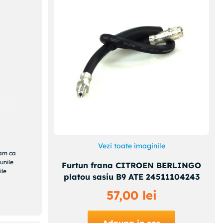
Vezi toate imaginile
ram ca
unile
Furtun frana CITROEN BERLINGO
ile
platou sasiu B9 ATE 24511104243
57
,
00
lei