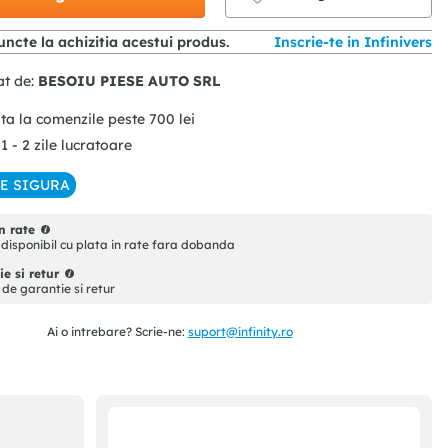
ncte la achizitia acestui produs.
Inscrie-te in Infinivers
at de:
BESOIU PIESE AUTO SRL
ita la comenzile peste
700
lei
 1 - 2 zile lucratoare
IE SIGURA
n rate
disponibil cu plata in rate fara dobanda
e si retur
i de garantie si retur
Ai o intrebare? Scrie-ne:
suport@infinity.ro