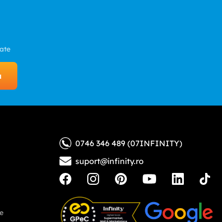
zate
a
0746 346 489 (07INFINITY)
suport@infinity.ro
ne