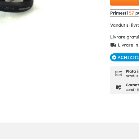
Primesti
57
pu
Vandut si livr
Livrare gratu
Livrare in
ACHIZIT
Plata i
produs 
Garanti
conditi