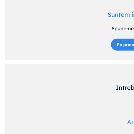
Suntem î
Spune-ne 
Fii prim
Intreb
Ai