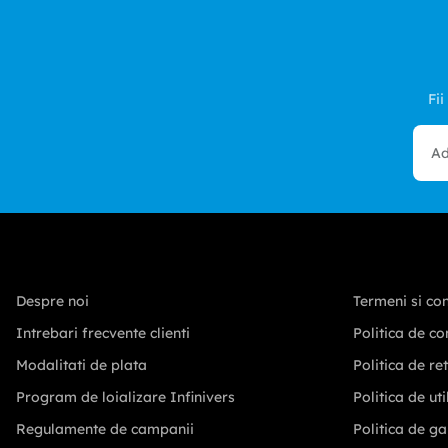
Fii
Despre noi
Termeni si con
Intrebari frecvente clienti
Politica de co
Modalitati de plata
Politica de re
Program de loializare Infinivers
Politica de ut
Regulamente de campanii
Politica de ga