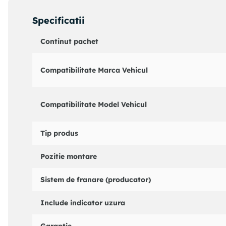
Deschidere cheie : 14
Cod MAPP disponibil :
Specificatii
Numar bucati necesare : 2
Partea de montare : punte fata
Continut pachet
Coduri echivalente:
: 331014
Compatibilitate Marca Vehicul
CITROEN : 4806G4
PEUGEOT : 4806G4
BENDIX : 172982B
Compatibilitate Model Vehicul
BOSCH : 1987481051
BREMBO : T11016
CEF : 512509
Tip produs
CORTECO : 19034948
DELPHI : LH6665
Pozitie montare
TRW : PHB489
Sistem de franare (producator)
Include indicator uzura