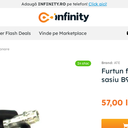
Adaugă
INFINITY.RO
pe telefon!
Click aici!
r Flash Deals
Vinde pe Marketplace
ranare
ATE
In stoc
Furtun
sasiu B
57
,
00