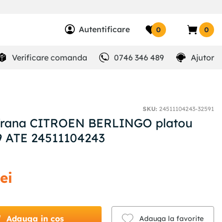
Autentificare
0
0
Verificare comanda
0746 346 489
Ajutor
SKU
:
24511104243-32591
 frana CITROEN BERLINGO platou
9 ATE 24511104243
lei
Adauga in cos
Adauga la favorite