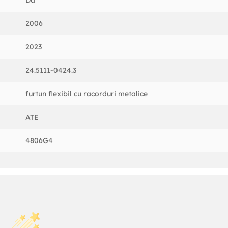
Da
2006
2023
24.5111-0424.3
furtun flexibil cu racorduri metalice
ATE
4806G4