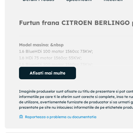
Furtun frana CITROEN BERLINGO p
Model masina: &nbsp
1.6 BlueHDi 100 motor 1560cc 73KW;
1.6 HDi 75 motor 1560cc 55KW;
1.6 BlueHDi 100 motor 1560cc 73KW;
An: 2014 - prezent
Afisati mai multe
Cod produs:
24511104243
Producator:
ATE
Denumire produs:
Furtun frana
Imaginile produselor sunt afisate cu titlu de prezentare si pot con
informatiile pe care ti le oferim sunt corecte si complete, insa te 
de utilizare, avertismentele furnizate de producator si sa urmati g
Specificatii produs:
prezentate pe site nu inlocuiesc informatiile de pe etichetele produs
Lungime [mm] : 424,6
Raporteaza o problema cu documentatia
Filet exterior [mm] : M10x1
Filet interior (mm) : M10x1