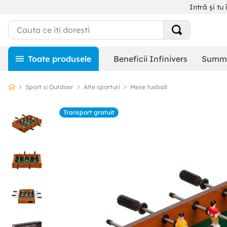
Intră și tu 
Beneficii Infinivers
Summe
Sport si Outdoor
Alte sporturi
Mese fusball
Transport gratuit