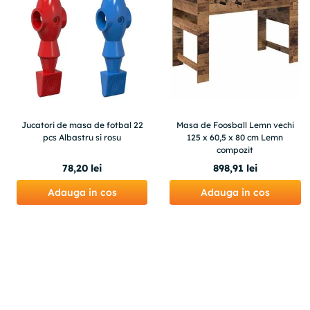
Jucatori de masa de fotbal 22
Masa de Foosball Lemn vechi
pcs Albastru si rosu
125 x 60,5 x 80 cm Lemn
compozit
78
,
20
lei
898
,
91
lei
Adauga in cos
Adauga in cos