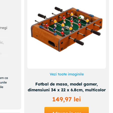
tregi
ic,
a
 o
ani
Vezi toate imaginile
ram ca
unile
Fotbal de masa, model gamer,
ile
dimensiuni 34 x 22 x 6.8cm, multicolor
tat
149
,
97
lei
ata.