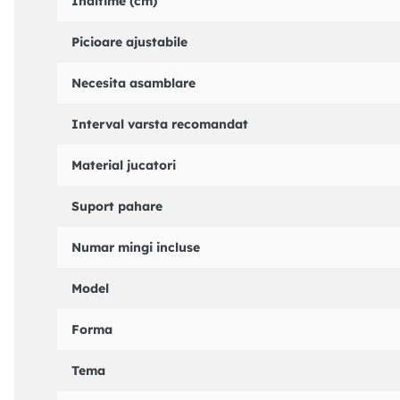
Inaltime (cm)
Picioare ajustabile
Necesita asamblare
Interval varsta recomandat
Material jucatori
Suport pahare
Numar mingi incluse
Model
Forma
Tema