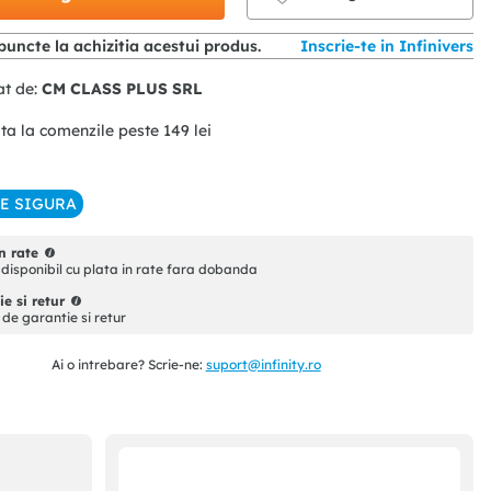
puncte la achizitia acestui produs.
Inscrie-te in Infinivers
at de:
CM CLASS PLUS SRL
ita la comenzile peste
149
lei
IE SIGURA
n rate
disponibil cu plata in rate fara dobanda
e si retur
i de garantie si retur
Ai o intrebare? Scrie-ne:
suport@infinity.ro