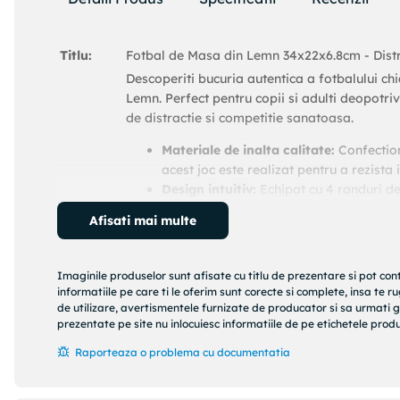
Titlu:
Fotbal de Masa din Lemn 34x22x6.8cm - Distr
Descoperiti bucuria autentica a fotbalului c
Lemn. Perfect pentru copii si adulti deopotri
de distractie si competitie sanatoasa.
Materiale de inalta calitate:
Confectiona
acest joc este realizat pentru a rezista 
Design intuitiv:
Echipat cu 4 randuri de 
tine evidenta scorului, acest fotbal d
Afisati mai multe
Sigur si educativ:
Pe langa distractia of
Descriere:
modalitate excelenta de a introduce cop
din cauza pieselor mici care pot fi inghit
Imaginile produselor sunt afisate cu titlu de prezentare si pot con
Dimensionare ideala:
Cu dimensiunile 
informatiile pe care ti le oferim sunt corecte si complete, insa te 
pentru a se potrivi in orice spatiu inter
de utilizare, avertismentele furnizate de producator si sa urmati g
prezentate pe site nu inlocuiesc informatiile de pe etichetele produs
Portabilitate si usurinta in utilizare:
Av
si de depozitat, fiind gata oricand pent
Raporteaza o problema cu documentatia
Incurajati spiritul competitional si imbogatit
Pregatiti-va sa imbinati pasiunea pentru fot