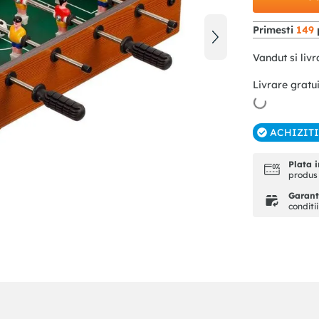
Primesti
149
Vandut si livr
Livrare gratu
ACHIZIT
Plata i
produs 
Garanti
conditi