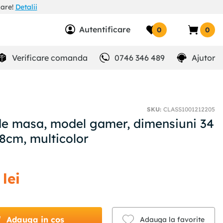
zare!
Detalii
Autentificare
0
0
Verificare comanda
0746 346 489
Ajutor
SKU
:
CLASS1001212205
de masa, model gamer, dimensiuni 34
.8cm, multicolor
lei
Adauga in cos
Adauga la favorite