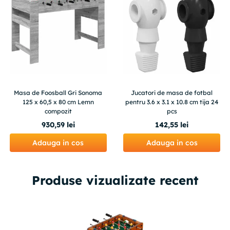
Masa de Foosball Gri Sonoma
Jucatori de masa de fotbal
125 x 60,5 x 80 cm Lemn
pentru 3.6 x 3.1 x 10.8 cm tija 24
compozit
pcs
930
,
59
lei
142
,
55
lei
Adauga in cos
Adauga in cos
Produse vizualizate recent