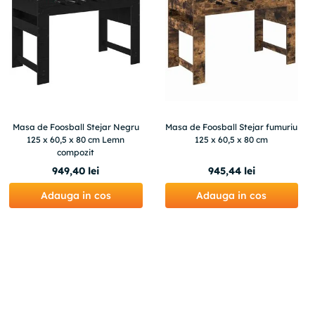
Masa de Foosball Stejar Negru
Masa de Foosball Stejar fumuriu
125 x 60,5 x 80 cm Lemn
125 x 60,5 x 80 cm
compozit
949
,
40
lei
945
,
44
lei
Adauga in cos
Adauga in cos