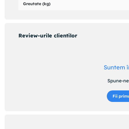
Greutate (kg)
Review-urile clientilor
Suntem î
Spune-ne 
Fii prim