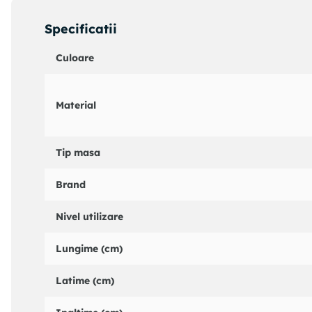
Specificatii
Culoare
Material
Tip masa
Brand
Nivel utilizare
Lungime (cm)
Latime (cm)