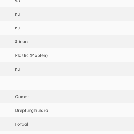
6.8
nu
nu
3-6 ani
Plastic (Moplen)
nu
1
Gamer
Dreptunghiulara
Fotbal