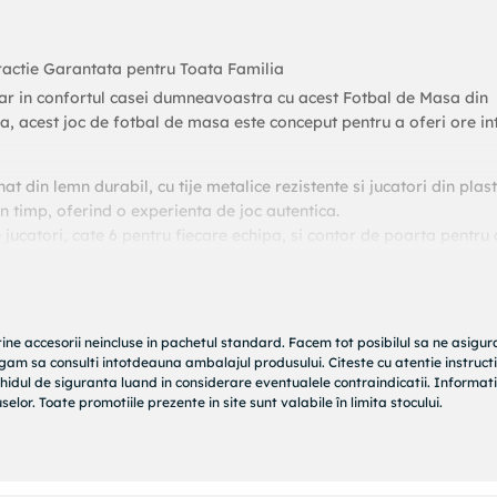
actie Garantata pentru Toata Familia
hiar in confortul casei dumneavoastra cu acest Fotbal de Masa din
va, acest joc de fotbal de masa este conceput pentru a oferi ore in
t din lemn durabil, cu tije metalice rezistente si jucatori din plast
in timp, oferind o experienta de joc autentica.
jucatori, cate 6 pentru fiecare echipa, si contor de poarta pentru 
e masa transforma fiecare meci intr-o adevarata provocare.
erita, ajuta la dezvoltarea coordonarii mainilor si a ochilor, fiind
iii in lumea sportului. Avertisment: Nerecomandat copiilor sub 3 
ite.
tine accesorii neincluse in pachetul standard. Facem tot posibilul sa ne asigu
de 34x22x6.8 cm, acest fotbal de masa este suficient de compact
rugam sa consulti intotdeauna ambalajul produsului. Citeste cu atentie instructi
ior, fara a compromite jocul.
hidul de siguranta luand in considerare eventualele contraindicatii. Informati
elor. Toate promotiile prezente in site sunt valabile în limita stocului.
and o greutate de doar 13.4 kg cu ambalaj, este usor de transpor
ru un meci rapid.
i timpul liber al celor dragi cu un joc care nu se demodeaza niciod
bal cu confortul caminului dumneavoastra!