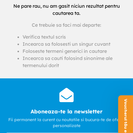
Ne pare rau, nu am gasit niciun rezultat pentru
cautarea ta.
Ce trebuie sa faci mai departe:
Verifica textul scris
Incearca sa folosesti un singur cuvant
Foloseste termeni generici in cautare
Incearca sa cauti folosind sinonime ale
termenului dorit
Voucherul tău este aici!
Aboneaza-te la newsletter
Fii permanent la curent cu noutatile si bucura-te de oferte
personalizate