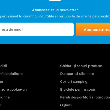
Aboneaza-te la newsletter
 permanent la curent cu noutatile si bucura-te de oferte personali
Aboneaza-m
ditii
Ghiduri și topuri produse
nfidentialitate
Dulapuri si sifoniere
tur
Corturi camping
ilizare cookie-uri
Biciclete pentru copii
rantie
Pereti despartitori si parava
r
Oglinzi