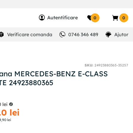
Autentificare
0
0
Verificare comanda
0746 346 489
Ajutor
SKU
:
24923880365-35257
 frana MERCEDES-BENZ E-CLASS
TE 24923880365
0
lei
10
lei
9
,
90
lei