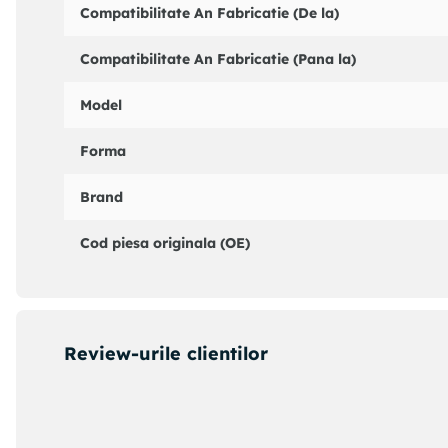
DELPHI : LC2916
Compatibilitate An Fabricatie (De la)
DELPHI : LC7422
FTE : RS38211A0
Compatibilitate An Fabricatie (Pana la)
FTE : RX38211A0
HELLA : 8AC355382561
Model
HELLA PAGID : 8AC355382561
JAPCAR : 186084
Forma
NK : 213354
NK : 2133120
Brand
PAGID : 87035
QUINTON HAZELL : QBS2646
QUINTON HAZELL : QBS2740
Cod piesa originala (OE)
TEXTAR : 38042300
TEXTAR : 38006100
TRW : BHN213E
TRW : BHN213
Review-urile clientilor
UBD : 50957