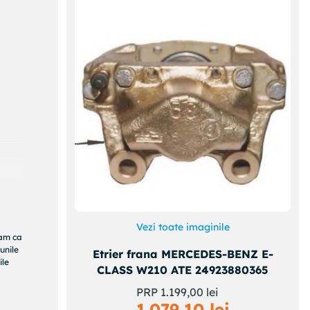
Vezi toate imaginile
ram ca
unile
Etrier frana MERCEDES-BENZ E-
ile
CLASS W210 ATE 24923880365
PRP
1
.
199
,
00
lei
1
.
079
,
10
lei