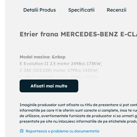
Detalii Produs
Specificatii
Recenzii
Etrier frana MERCEDES-BENZ E-C
Model masina: &nbsp
E Evolution II 2.5 motor 2498cc 173KW;
C 280 (202.028) motor 2799cc 142KW;
C 180 T (202.081) motor 1998cc 95KW;
300 CE-24 (124.061) motor 2960cc 162KW;
Afisati mai multe
200 Kompressor (208.344) motor 1998cc 120KW;
320 CE (124.052) motor 3199cc 162KW;
E 320 (124.032) motor 3199cc 162KW;
Imaginile produselor sunt afisate cu titlu de prezentare si pot con
E 200 (210.035) motor 1998cc 100KW;
informatiile pe care ti le oferim sunt corecte si complete, insa te 
de utilizare, avertismentele furnizate de producator si sa urmati g
An: 1995 - 2000
prezentate pe site nu inlocuiesc informatiile de pe etichetele produs
Cod produs:
24923880365
Producator:
ATE
Raporteaza o problema cu documentatia