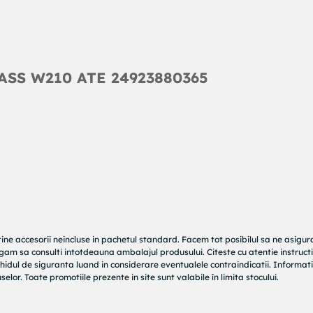
LASS W210 ATE 24923880365
tine accesorii neincluse in pachetul standard. Facem tot posibilul sa ne asigu
rugam sa consulti intotdeauna ambalajul produsului. Citeste cu atentie instructi
hidul de siguranta luand in considerare eventualele contraindicatii. Informati
elor. Toate promotiile prezente in site sunt valabile în limita stocului.