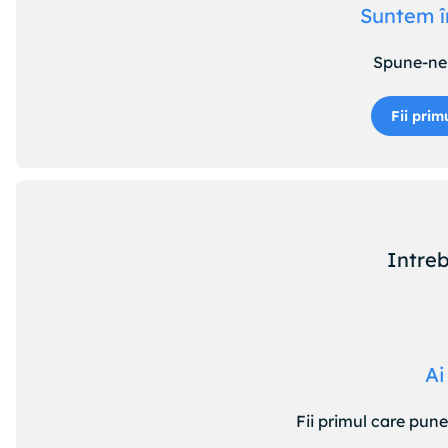
Suntem î
Spune-ne 
Fii prim
Intreb
Ai
Fii primul care pun