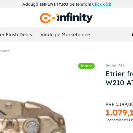
Adaugă
INFINITY.RO
pe telefon!
Click aici!
r Flash Deals
Vinde pe Marketplace
ranare
ATE
In stoc
Etrier
W210 A
PRP
1
.
199
,
0
1
.
079
,
Economisesti
11