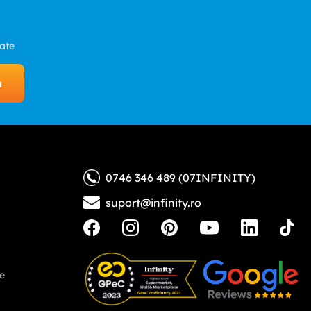
zate
a
0746 346 489 (07INFINITY)
suport@infinity.ro
ne