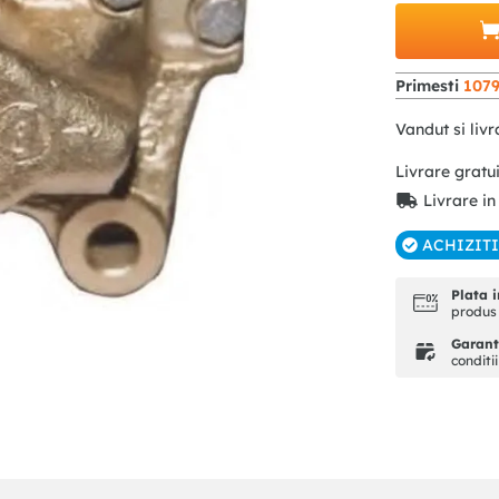
Primesti
107
Vandut si livr
Livrare gratu
Livrare in
ACHIZIT
Plata i
produs 
Garanti
conditi