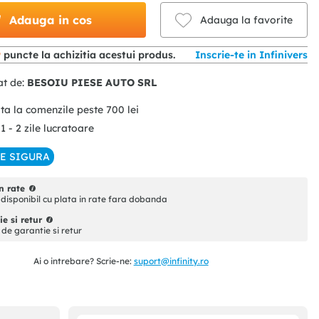
Adauga in cos
Adauga la favorite
9
puncte la achizitia acestui produs.
Inscrie-te in Infinivers
at de:
BESOIU PIESE AUTO SRL
ita la comenzile peste
700
lei
 1 - 2 zile lucratoare
IE SIGURA
n rate
disponibil cu plata in rate fara dobanda
e si retur
i de garantie si retur
Ai o intrebare? Scrie-ne:
suport@infinity.ro