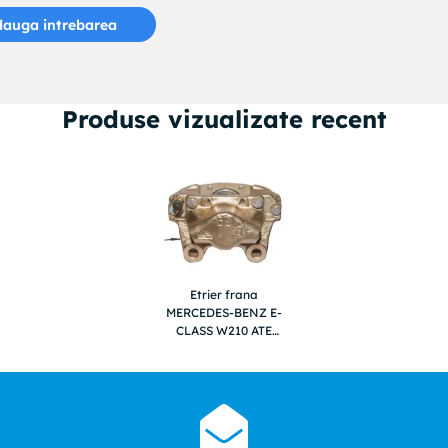
auga intrebarea
Produse vizualizate recent
Etrier frana
MERCEDES-BENZ E-
CLASS W210 ATE
24923880365