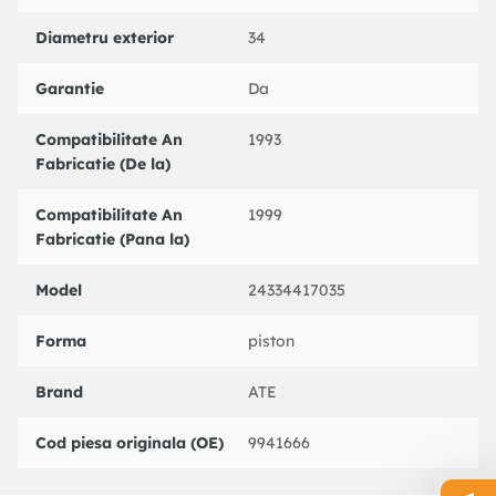
BOSCH : 0986471009
Diametru exterior
34
BUDWEG CALIPER : 341850
DELPHI : LC4165
Garantie
Da
HELLA : 8AC355381071
HELLA PAGID : 8AC355381071
NK : 212375
Compatibilitate An
1993
QUINTON HAZELL : QBS1149
Fabricatie (De la)
TEXTAR : 38035700
TRW : BHQ102E
Compatibilitate An
1999
TRW : BHQ102
Fabricatie (Pana la)
UBD : 52174
Model
24334417035
Forma
piston
Brand
ATE
Cod piesa originala (OE)
9941666