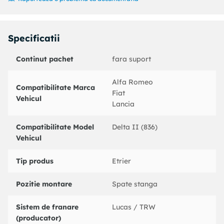
Tip etrier frana : etrier
Piesa la schimb :
Diametru [mm] : 34
Specificatii
Articol extins/Informatii de extindere : fara suport
Material : fonta
Continut pachet
fara suport
Sistem franare : Lucas / TRW
An fabricatie de la : 11/1993
Partea de montare : Axa spate stanga
Alfa Romeo
Compatibilitate Marca
Fiat
Vehicul
Coduri echivalente:
Lancia
: 240117
ALFA ROMEO : 60565637
Compatibilitate Model
Delta II (836)
FIAT : 9941666
Vehicul
FIAT : 9942902
FIAT : 9944785
Tip produs
Etrier
FIAT : 9945582
FIAT : 9950477
Pozitie montare
Spate stanga
FIAT : 9950437
BENDIX : 691941B
Sistem de franare
Lucas / TRW
BOSCH : 0986473077
(producator)
BOSCH : 0986472826