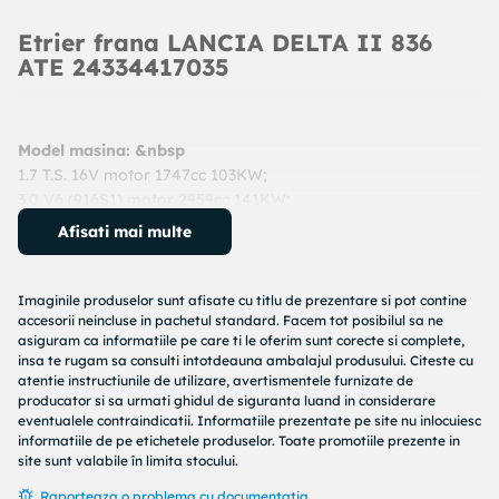
Etrier frana LANCIA DELTA II 836
ATE 24334417035
Model masina: &nbsp
1.7 T.S. 16V motor 1747cc 103KW;
3.0 V6 (916S1) motor 2959cc 141KW;
2.0 HGT 20V (182AQ) motor 1998cc 113KW;
Afisati mai multe
1.9 TD (160.AW) motor 1929cc 59KW;
2.0 i.e. Turbo (835AR) motor 1995cc 119KW;
1.8 GT 16V (835EH) motor 1747cc 96KW;
Imaginile produselor sunt afisate cu titlu de prezentare si pot contine
2.0 16V Turbo (836AB) motor 1995cc 137KW;
accesorii neincluse in pachetul standard. Facem tot posibilul sa ne
asiguram ca informatiile pe care ti le oferim sunt corecte si complete,
An: 1993 - 1999
insa te rugam sa consulti intotdeauna ambalajul produsului. Citeste cu
Cod produs:
24334417035
atentie instructiunile de utilizare, avertismentele furnizate de
Producator:
ATE
producator si sa urmati ghidul de siguranta luand in considerare
Denumire produs:
Etrier frana
eventualele contraindicatii. Informatiile prezentate pe site nu inlocuiesc
informatiile de pe etichetele produselor. Toate promotiile prezente in
site sunt valabile în limita stocului.
Specificatii produs:
Raporteaza o problema cu documentatia