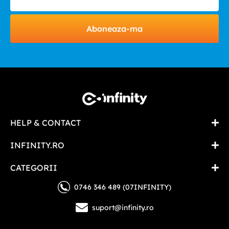
Aboneaza-ma
HELP & CONTACT
INFINITY.RO
CATEGORII
0746 346 489 (07INFINITY)
suport@infinity.ro