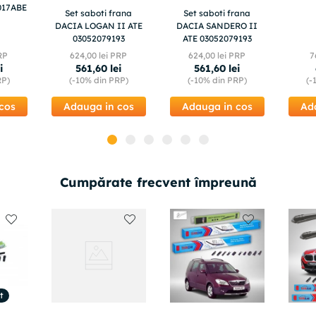
017ABE
Set saboti frana
Set saboti frana
DACIA LOGAN II ATE
DACIA SANDERO II
03052079193
ATE 03052079193
RP
624
,
00
lei PRP
624
,
00
lei PRP
7
i
561
,
60
lei
561
,
60
lei
RP)
(-
10%
din PRP)
(-
10%
din PRP)
(-
cos
Adauga in cos
Adauga in cos
Ad
Cumpărate frecvent împreună
t