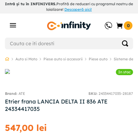
Intră și tu în INFINIVERS.
Profită de reduceri cu programul nostru de
loializare!
Descoperă aici!
0
Auto si Moto
Piese auto si accesorii
Piese auto
Sisteme de f
In stoc
ATE
SKU
:
24334417035-28187
Etrier frana LANCIA DELTA II 836 ATE
24334417035
547
,
00
lei