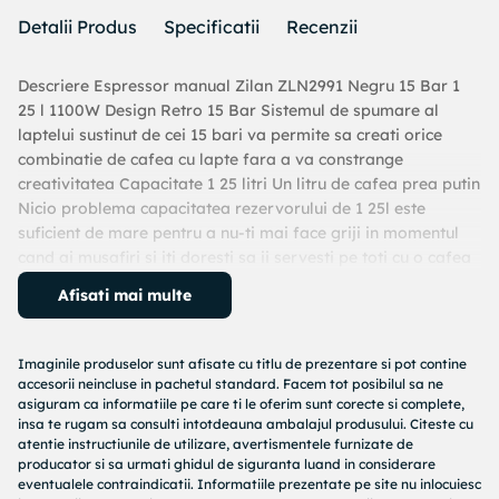
Detalii Produs
Specificatii
Recenzii
Descriere Espressor manual Zilan ZLN2991 Negru 15 Bar 1
25 l 1100W Design Retro 15 Bar Sistemul de spumare al
laptelui sustinut de cei 15 bari va permite sa creati orice
combinatie de cafea cu lapte fara a va constrange
creativitatea Capacitate 1 25 litri Un litru de cafea prea putin
Nicio problema capacitatea rezervorului de 1 25l este
suficient de mare pentru a nu-ti mai face griji in momentul
cand ai musafiri si iti doresti sa ii servesti pe toti cu o cafea
proaspata dintr-o singura preparare Putere 1100W Puterea
Afisati mai multe
acestuia de 1100W ajuta aparatul sa incalzeasca mai rapid
apa necesara prepararii cafelei astfel vei astepta mai putin
savurand mai rapid bautura ta preferata Filtru dublu din
Imaginile produselor sunt afisate cu titlu de prezentare si pot contine
inox Filtrul dublu din inox te ajuta sa prepari 2 cesti de cafea
accesorii neincluse in pachetul standard. Facem tot posibilul sa ne
in acelasi timp Termometru frontal Espressorul este dotat cu
asiguram ca informatiile pe care ti le oferim sunt corecte si complete,
insa te rugam sa consulti intotdeauna ambalajul produsului. Citeste cu
un termometru frontal cu un design retro ce indica
atentie instructiunile de utilizare, avertismentele furnizate de
temperatura apei astfel vei putea incepe prepararea cafelei
producator si sa urmati ghidul de siguranta luand in considerare
imediat ce acesta din urma iti va indica temperatura optima
eventualele contraindicatii. Informatiile prezentate pe site nu inlocuiesc