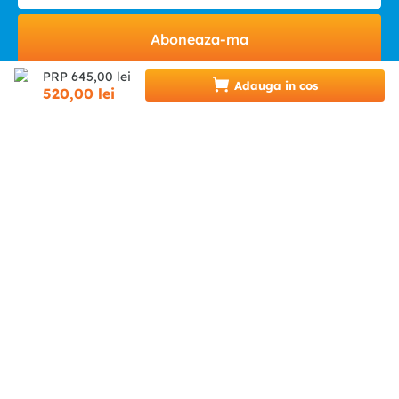
Aboneaza-ma
PRP
645
,
00
lei
Adauga in cos
520
,
00
lei
HELP & CONTACT
INFINITY.RO
CATEGORII
0746 346 489 (07INFINITY)
suport@infinity.ro