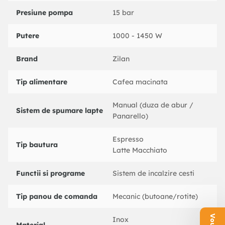
Presiune pompa
15 bar
Putere
1000 - 1450 W
Brand
Zilan
Tip alimentare
Cafea macinata
Manual (duza de abur /
Sistem de spumare lapte
Panarello)
Espresso
Tip bautura
Latte Macchiato
Functii si programe
Sistem de incalzire cesti
Tip panou de comanda
Mecanic (butoane/rotite)
Inox