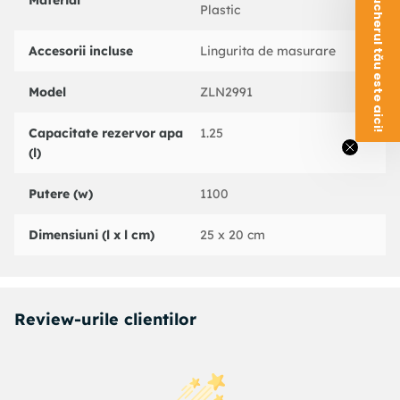
Voucherul tău este aici!
Material
Plastic
Accesorii incluse
Lingurita de masurare
Model
ZLN2991
Capacitate rezervor apa
1.25
(l)
Putere (w)
1100
Dimensiuni (l x l cm)
25 x 20 cm
Review-urile clientilor