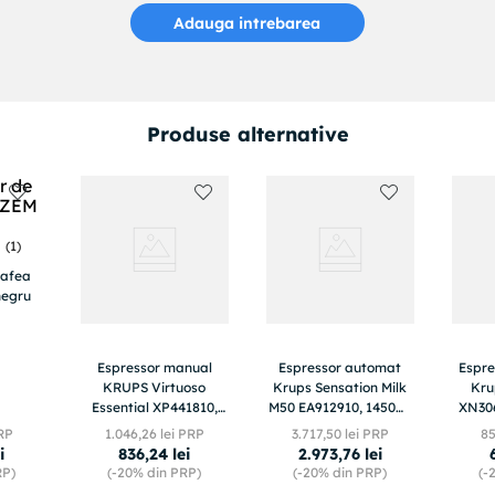
Adauga intrebarea
Produse alternative
(
1
)
cafea
negru
Espressor manual
Espressor automat
Espre
KRUPS Virtuoso
Krups Sensation Milk
Kru
Essential XP441810,
M50 EA912910, 1450W,
XN306
sistem ThermoBlock,
15 bari, 6 retete, ecran
bari
PRP
1
.
046
,
26
lei PRP
3
.
717
,
50
lei PRP
8
rezervor apa de 1 L,
tactil, 260g, 1.7l, 3
opr
i
836
,
24
lei
2
.
973
,
76
lei
design compact,
trepte
RP)
(-
20%
din PRP)
(-
20%
din PRP)
(-
presiune