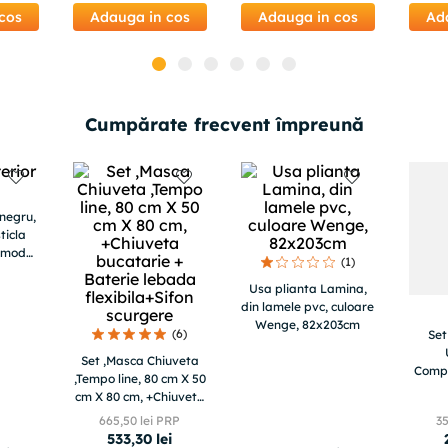
cos
Adauga in cos
Adauga in cos
Ad
Cumpărate frecvent împreună
 negru,
ticla
, model
(
1
)
tale
Usa plianta Lamina,
din lamele pvc, culoare
Wenge, 82x203cm
(
6
)
Set
Set ,Masca Chiuveta
Compa
,Tempo line, 80 cm X 50
Nou
cm X 80 cm, +Chiuveta
bucatarie + Baterie
665
,
50
lei PRP
3
lebada flexibila+Sifon
533
,
30
lei