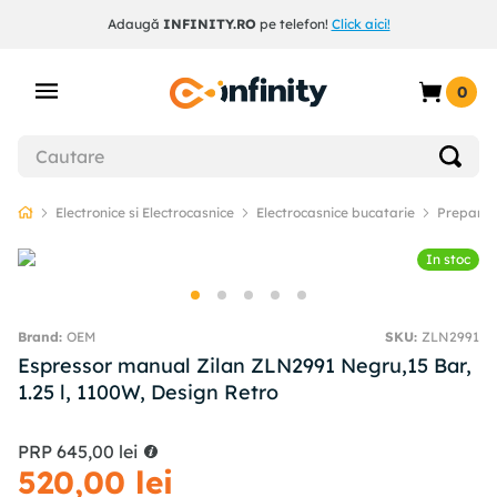
Adaugă
INFINITY.RO
pe telefon!
Click aici!
0
Electronice si Electrocasnice
Electrocasnice bucatarie
Preparar
In stoc
OEM
SKU
:
ZLN2991
Espressor manual Zilan ZLN2991 Negru,15 Bar,
1.25 l, 1100W, Design Retro
PRP
645
,
00
lei
520
,
00
lei