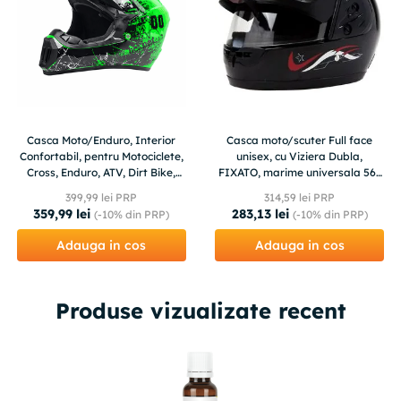
Casca Moto/Enduro, Interior
Casca moto/scuter Full face
Confortabil, pentru Motociclete,
unisex, cu Viziera Dubla,
Cross, Enduro, ATV, Dirt Bike,
FIXATO, marime universala 56-
FIXATO, Marime XL, Verde
62cm, neagra
399
,
99
lei PRP
314
,
59
lei PRP
359
,
99
lei
283
,
13
lei
(-
10%
din PRP)
(-
10%
din PRP)
Adauga in cos
Adauga in cos
Produse vizualizate recent