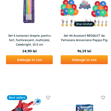
Stoc limitat
Set 6 lumanari drepte, pentru
Set 44 Accesorii REDQUIT de
tort, fosforescent, multicolor,
Petrecere Aniversara Peppa Pig
Celebright, 15.5 cm
14
,
90
lei
96
,
19
lei
Adauga in cos
Adauga in cos
Best sellers