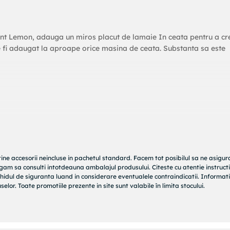
t Lemon, adauga un miros placut de lamaie In ceata pentru a cr
 fi adaugat la aproape orice masina de ceata. Substanta sa este
tine accesorii neincluse in pachetul standard. Facem tot posibilul sa ne asigu
rugam sa consulti intotdeauna ambalajul produsului. Citeste cu atentie instructi
hidul de siguranta luand in considerare eventualele contraindicatii. Informati
elor. Toate promotiile prezente in site sunt valabile în limita stocului.