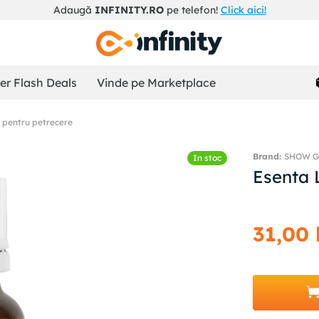
Adaugă
INFINITY.RO
pe telefon!
Click aici!
r Flash Deals
Vinde pe Marketplace
i pentru petrecere
SHOW G
In stoc
Esenta 
31
,
00