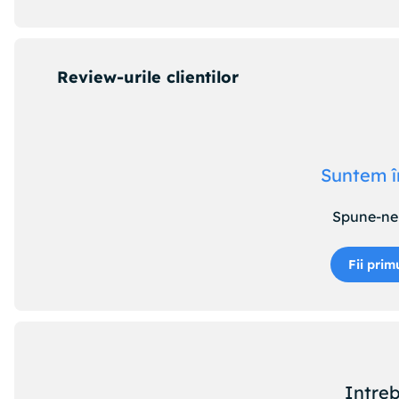
Review-urile clientilor
Suntem î
Spune-ne 
Fii prim
Intreb