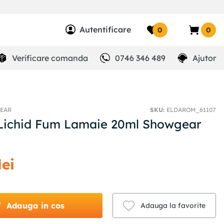
Autentificare
0
0
Verificare comanda
0746 346 489
Ajutor
EAR
SKU
:
ELDAROM_61107
Lichid Fum Lamaie 20ml Showgear
lei
Adauga in cos
Adauga la favorite