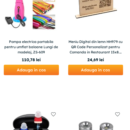
Pompa electrica portabila
Meniu Digital din lemn HH979 cu
pentru umflat baloane Lungi de
QR Code Personalizat pentru
modelaj, ZS-609
Comanda in Restaurant 15x8.5
cm
110
,
78
lei
24
,
69
lei
Adauga in cos
Adauga in cos