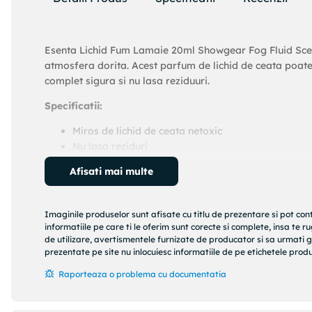
Esenta Lichid Fum Lamaie 20ml Showgear Fog Fluid Scen
atmosfera dorita. Acest parfum de lichid de ceata poate
complet sigura si nu lasa reziduuri.
Specificatii:
Miros de lichid de ceata netoxic
Nu lasa reziduri
Se amesteca 20 ml cu 5 – 30 litri Lichid Fum
Afisati mai multe
Potrivit pentru aproape orice masina de ceata
Imaginile produselor sunt afisate cu titlu de prezentare si pot con
informatiile pe care ti le oferim sunt corecte si complete, insa te 
de utilizare, avertismentele furnizate de producator si sa urmati g
prezentate pe site nu inlocuiesc informatiile de pe etichetele produs
Raporteaza o problema cu documentatia