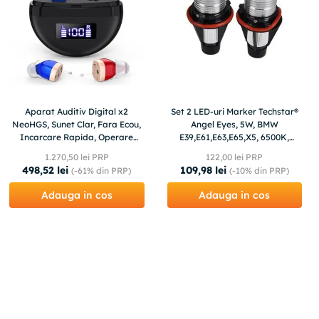
Aparat Auditiv Digital x2
Set 2 LED-uri Marker Techstar®
NeoHGS, Sunet Clar, Fara Ecou,
Angel Eyes, 5W, BMW
Incarcare Rapida, Operare
E39,E61,E63,E65,X5, 6500K,
Simpla, Design Compact si Usor.
Aluminiu
1
.
270
,
50
lei PRP
122
,
00
lei PRP
498
,
52
lei
109
,
98
lei
(-
61%
din PRP)
(-
10%
din PRP)
Adauga in cos
Adauga in cos