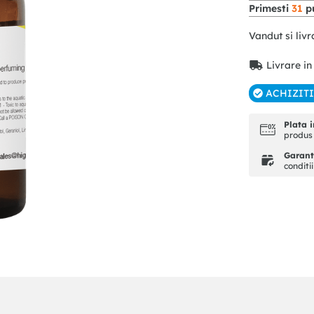
Primesti
31
pu
Vandut si livr
Livrare in
ACHIZIT
Plata i
produs 
Garanti
conditi