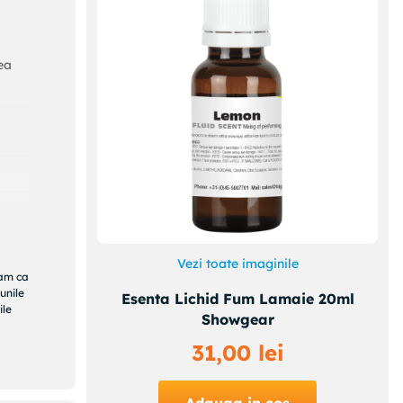
ea
Vezi toate imaginile
ram ca
unile
Esenta Lichid Fum Lamaie 20ml
ile
Showgear
31
,
00
lei