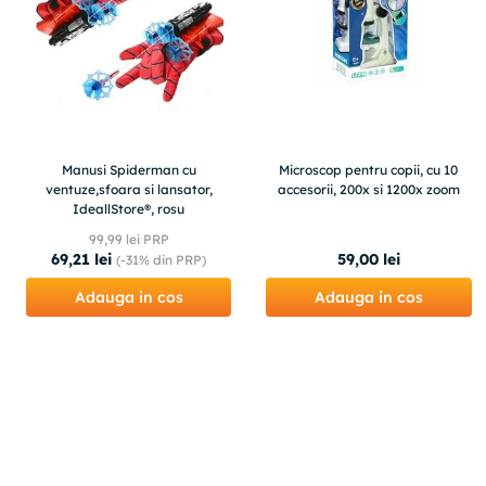
Manusi Spiderman cu
Microscop pentru copii, cu 10
ventuze,sfoara si lansator,
accesorii, 200x si 1200x zoom
IdeallStore®, rosu
99
,
99
lei PRP
69
,
21
lei
59
,
00
lei
(-
31%
din PRP)
Adauga in cos
Adauga in cos