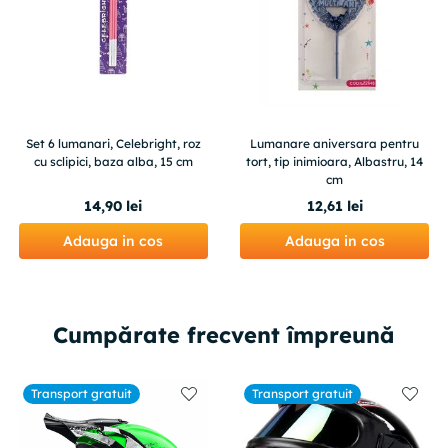
Set 6 lumanari, Celebright, roz
Lumanare aniversara pentru
cu sclipici, baza alba, 15 cm
tort, tip inimioara, Albastru, 14
cm
14
,
90
lei
12
,
61
lei
Adauga in cos
Adauga in cos
Cumpărate frecvent împreună
Transport gratuit
Transport gratuit