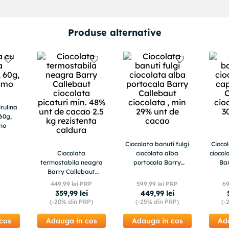
Produse alternative
irulina
 60g,
mo
Ciocolata banuti fulgi
Ciocol
Ciocolata
ciocolata alba
ciocol
termostabila neagra
portocala Barry
Ba
Barry Callebaut
Callebaut ciocolata ,
ciocol
ciocolata picaturi min.
min 29% unt de cacao
de
449
,
99
lei PRP
599
,
99
lei PRP
6
48% unt de cacao 2.5
2.5 kg
359
,
99
lei
449
,
99
lei
kg rezistenta caldura
i
(-
20%
din PRP)
(-
25%
din PRP)
(-
cos
Adauga in cos
Adauga in cos
Ad