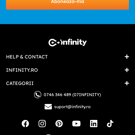
Aboneaza-ma
HELP & CONTACT
INFINITY.RO
CATEGORII
0746 346 489 (07INFINITY)
suport@infinity.ro