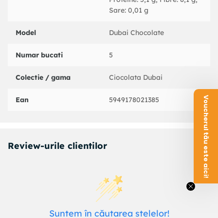
Sare: 0,01 g
Model
Dubai Chocolate
Numar bucati
5
Colectie / gama
Ciocolata Dubai
Voucherul tău este aici!
Ean
5949178021385
Review-urile clientilor
Suntem în căutarea stelelor!