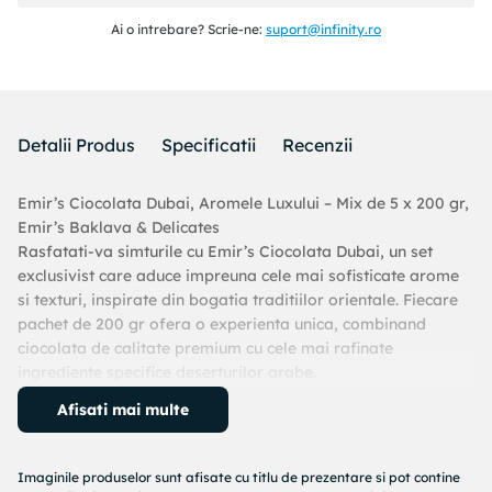
Ai o intrebare? Scrie-ne:
suport@infinity.ro
Detalii Produs
Specificatii
Recenzii
Emir’s Ciocolata Dubai, Aromele Luxului – Mix de 5 x 200 gr,
Emir’s Baklava & Delicates
Rasfatati-va simturile cu Emir’s Ciocolata Dubai, un set
exclusivist care aduce impreuna cele mai sofisticate arome
si texturi, inspirate din bogatia traditiilor orientale. Fiecare
pachet de 200 gr ofera o experienta unica, combinand
ciocolata de calitate premium cu cele mai rafinate
ingrediente specifice deserturilor arabe.
Acest set este compus din cinci sortimente de ciocolata,
Afisati mai multe
fiecare imbogatita cu combinatii surprinzatoare si
delicioase, inspirate de aromele emblematice ale Dubaiului.
Fisticul cremos, fidea de kadaif fina si alte ingrediente de
Imaginile produselor sunt afisate cu titlu de prezentare si pot contine