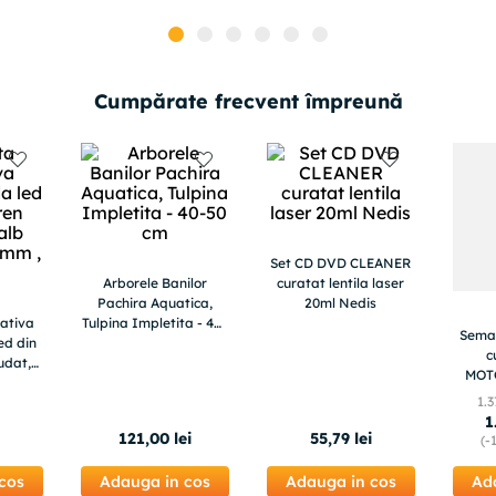
Cumpărate frecvent împreună
Set CD DVD CLEANER
Arborele Banilor
curatat lentila laser
Pachira Aquatica,
20ml Nedis
ativa
Tulpina Impletita - 40-
Semaf
ed din
50 cm
c
udat,
MOT
0mm ,
1
.
3
1
i
121
,
00
lei
55
,
79
lei
(-
cos
Adauga in cos
Adauga in cos
Ad