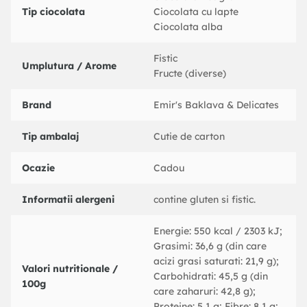
Pasta de fistic 100%
Tip ciocolata
Ciocolata cu lapte
Fidea kadaiyf crocanta (apa, faina, amidon de porumb, ulei
Ciocolata alba
vegetal, sare, conservant: sorbat de potasiu)
Unt
Fistic
Umplutura / Arome
Colorant alimentar
Fructe (diverse)
Valori nutritionale (medii per 100g):
Energie: 550 kcal / 2303 kJ
Brand
Emir's Baklava & Delicates
Grasimi: 36,6 g (din care acizi grasi saturati: 21,9 g)
Carbohidrati: 45,5 g (din care zaharuri: 42,8 g)
Tip ambalaj
Cutie de carton
Proteine: 5,1 g
Fibre: 8,1 g
Ocazie
Cadou
Sare: 0,01 g
Alergeni: contine gluten si fistic.
Informatii alergeni
contine gluten si fistic.
Conditii de pastrare: A se pastra intr-un loc uscat si racoros.
Termen de valabilitate: Vezi pe ambalaj.
Energie: 550 kcal / 2303 kJ;
Grasimi: 36,6 g (din care
acizi grasi saturati: 21,9 g);
Valori nutritionale /
Carbohidrati: 45,5 g (din
100g
care zaharuri: 42,8 g);
Proteine: 5,1 g; Fibre: 8,1 g;