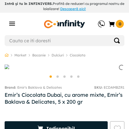
Intră și tu în INFINIVERS.
Profită de reduceri cu programul nostru de
loializare!
Descoperă aici!
0
Market
Bacanie
Dulciuri
Ciocolata
Emir's Baklava & Delicates
SKU
:
ECDAMBZR1
Emir’s Ciocolata Dubai, cu arome mixte, Emir’s
Baklava & Delicates, 5 x 200 gr
Indisponibil