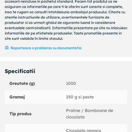
exceptie creeaza un spectacol al gustului, perfect pentru cei
accesorii neincluse in pachetul standard. Facem tot posibilul sa ne
care apreciaza luxul in fiecare detaliu.
asiguram ca informatiile pe care ti le oferim sunt corecte si complete,
insa te rugam sa consulti intotdeauna ambalajul produsului. Citeste cu
Ideal pentru a fi savurata in momentele speciale, Emir’s
atentie instructiunile de utilizare, avertismentele furnizate de
Ciocolata Dubai este si un cadou rafinat pentru cei dragi,
producator si sa urmati ghidul de siguranta luand in considerare
exprimand eleganta si autenticitatea. Cu o prezentare
eventualele contraindicatii. Informatiile prezentate pe site nu inlocuiesc
impecabila, acest set reflecta traditia si maiestria orientala,
informatiile de pe etichetele produselor. Toate promotiile prezente in
site sunt valabile în limita stocului.
oferindu-va ocazia de a descoperi un desert sofisticat care
imbina inovatia cu traditia.
Raporteaza o problema cu documentatia
Fiecare bucata este o invitatie in lumea aromelor autentice
din Orientul Mijlociu, transformand orice ocazie intr-un
moment de neuitat. Alegeti Emir’s Baklava & Delicates
Specificatii
pentru a va bucura de o experienta dulce unica, demna de
opulenta si farmecul Dubaiului.
Greutate (g)
1000
Cutie display contine 5 x 200 gr de ciocolata dubai cu
diverse arome;
Gramaj
250 g si peste
2x200 gr Lapte
1x200 gr Alba
1x200 gr Neagra
Praline / Bomboane de
Tip produs
1x200 gr Zmeura
ciocolata
Ingrediente:
Ciocolata
Ciocolata neagra