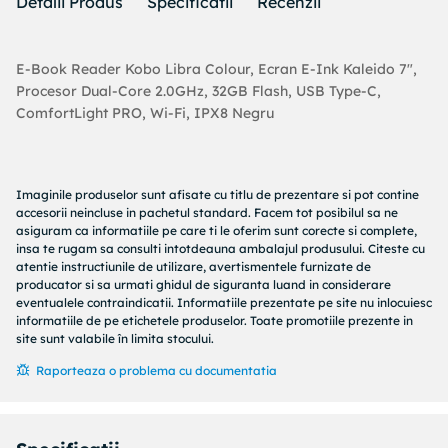
Detalii Produs
Specificatii
Recenzii
E-Book Reader Kobo Libra Colour, Ecran E-Ink Kaleido 7",
Procesor Dual-Core 2.0GHz, 32GB Flash, USB Type-C,
ComfortLight PRO, Wi-Fi, IPX8 Negru
Imaginile produselor sunt afisate cu titlu de prezentare si pot contine
accesorii neincluse in pachetul standard. Facem tot posibilul sa ne
asiguram ca informatiile pe care ti le oferim sunt corecte si complete,
insa te rugam sa consulti intotdeauna ambalajul produsului. Citeste cu
atentie instructiunile de utilizare, avertismentele furnizate de
producator si sa urmati ghidul de siguranta luand in considerare
eventualele contraindicatii. Informatiile prezentate pe site nu inlocuiesc
informatiile de pe etichetele produselor. Toate promotiile prezente in
site sunt valabile în limita stocului.
Raporteaza o problema cu documentatia