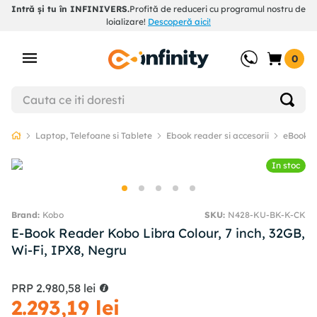
Intră și tu în INFINIVERS.
Profită de reduceri cu programul nostru de
loializare!
Descoperă aici!
0
Laptop, Telefoane si Tablete
Ebook reader si accesorii
eBook R
In stoc
Kobo
SKU
:
N428-KU-BK-K-CK
E-Book Reader Kobo Libra Colour, 7 inch, 32GB,
Wi-Fi, IPX8, Negru
PRP
2
.
980
,
58
lei
2
.
293
,
19
lei