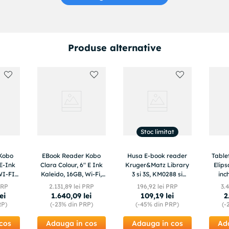
Produse alternative
Stoc limitat
 Kobo
EBook Reader Kobo
Husa E-book reader
Table
 E-Ink
Clara Colour, 6" E Ink
Kruger&Matz Library
Elips
WI-FI
Kaleido, 16GB, Wi-Fi,
3 si 3S, KM0288 si
inc
IPX8, Negru
KM0289
inclu
PRP
2
.
131
,
89
lei PRP
196
,
92
lei PRP
3
.
4
lei
1
.
640
,
09
lei
109
,
19
lei
2
RP)
(-
23%
din PRP)
(-
45%
din PRP)
(-
cos
Adauga in cos
Adauga in cos
Ad