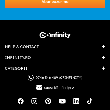
Aboneaza-ma
HELP & CONTACT
INFINITY.RO
CATEGORII
0746 346 489 (07INFINITY)
suport@infinity.ro