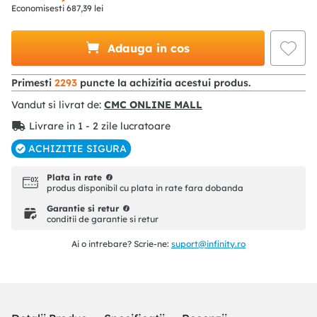
Economisesti
687
,
39
lei
Adauga in cos
Primesti
2293
puncte la achizitia acestui produs.
Vandut si livrat de:
CMC ONLINE MALL
Livrare in 1 - 2 zile lucratoare
ACHIZITIE SIGURA
Plata in rate
produs disponibil cu plata in rate fara dobanda
Garantie si retur
conditii de garantie si retur
Ai o intrebare? Scrie-ne:
suport@infinity.ro