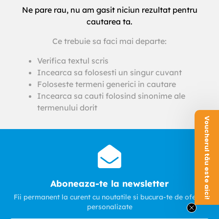
Ne pare rau, nu am gasit niciun rezultat pentru
cautarea ta.
Ce trebuie sa faci mai departe:
Verifica textul scris
Incearca sa folosesti un singur cuvant
Foloseste termeni generici in cautare
Incearca sa cauti folosind sinonime ale
termenului dorit
Voucherul tău este aici!
Aboneaza-te la newsletter
Fii permanent la curent cu noutatile si bucura-te de oferte
personalizate