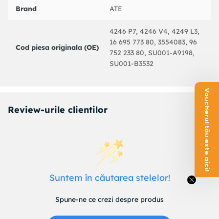
HELLA : 8DD355110761
Brand
ATE
HELLA : 8DD355108411
HELLA : 8DD355110751
4246 P7, 4246 V4, 4249 L3,
HELLA : 8DD355108401
16 695 773 80, 3554083, 96
HELLA : 8DD355103451
Cod piesa originala (OE)
752 233 80, SU001-A9198,
HELLA PAGID : 8DD355117341
SU001-B3532
HELLA PAGID : 8DD355110761
HELLA PAGID : 8DD355110751
HELLA PAGID : 8DD355108411
Voucherul tău este aici!
HELLA PAGID : 8DD355108401
Review-urile clientilor
HELLA PAGID : 8DD355103451
JURID : 562266J
JURID : 562126J
METELLI : 230794
METELLI : 230563
MGA : D1396
MINTEX : MDC1494
Suntem în căutarea stelelor!
MINTEX : MDC1687
NK : 203723
Spune-ne ce crezi despre produs
PAGID : 55325PRO
PAGID : 54294PRO