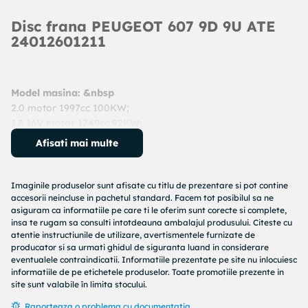
Disc frana PEUGEOT 607 9D 9U ATE
24012601211
Model masina: &nbsp
2.0 motor 1997cc 100KW;
1.8 16V motor 1749cc 92KW;
2.0 HDi motor 1997cc 103KW;
Afisati mai multe
1.6 HDi motor 1560cc 84KW;
2.0 HDI motor 1997cc 80KW;
An: 2000 - prezent
Imaginile produselor sunt afisate cu titlu de prezentare si pot contine
Cod produs:
24012601211
accesorii neincluse in pachetul standard. Facem tot posibilul sa ne
asiguram ca informatiile pe care ti le oferim sunt corecte si complete,
Producator:
ATE
insa te rugam sa consulti intotdeauna ambalajul produsului. Citeste cu
Denumire produs:
Disc frana
atentie instructiunile de utilizare, avertismentele furnizate de
producator si sa urmati ghidul de siguranta luand in considerare
Specificatii produs:
eventualele contraindicatii. Informatiile prezentate pe site nu inlocuiesc
informatiile de pe etichetele produselor. Toate promotiile prezente in
Articol completare/Info suplimentar 2 : cu suruburi
site sunt valabile în limita stocului.
Diametru [mm] : 283
Raporteaza o problema cu documentatia