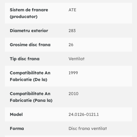
BENDIX : 562126B
Sistem de franare
ATE
BOSCH : 0986479193
(producator)
BOSCH : 0986478732
BREMBO : 09830375
Diametru exterior
283
BREMBO : 09830310
BREMBO : 09830311
Grosime disc frana
26
CAR : 142537
CIFAM : 800794
CIFAM : 800563
Tip disc frana
Ventilat
DELPHI : BG3835
DELPHI : BG3682
Compatibilitate An
1999
FEBI BILSTEIN : 22921
Fabricatie (De la)
FERODO : DRF1132
FERODO : DDF1132
Compatibilitate An
2010
FERODO : DDF11321
Fabricatie (Pana la)
FTE : BS5444
FTE : BS5319
Model
24.0126-0121.1
GRAF : DF29563
GRAF : DF29794
Forma
Disc frana ventilat
HELLA : 8DD355117341