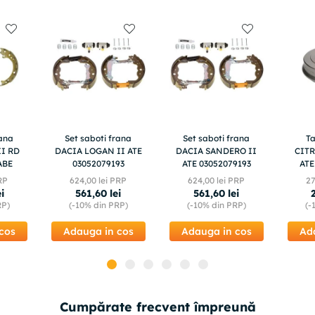
TRW : DF6121
TRW : DF4362
TRW : DF4142
VALEO : 186702
ZIMMERMANN : 440311150
ZIMMERMANN : 440311100
ZIMMERMANN : 440310850
ZIMMERMANN : 440310800
rana
Set saboti frana
Set saboti frana
T
I RD
DACIA LOGAN II ATE
DACIA SANDERO II
CITR
ABE
03052079193
ATE 03052079193
ATE
RP
624
,
00
lei PRP
624
,
00
lei PRP
2
ei
561
,
60
lei
561
,
60
lei
RP)
(-
10%
din PRP)
(-
10%
din PRP)
(-
cos
Adauga in cos
Adauga in cos
Ad
Cumpărate frecvent împreună