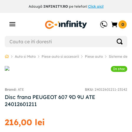
Adaugă
INFINITY.RO
pe telefon!
Click aici!
0
Auto si Moto
Piese auto si accesorii
Piese auto
Sisteme de f
In stoc
ATE
SKU
:
24012601211-23142
Disc frana PEUGEOT 607 9D 9U ATE
24012601211
216
,
00
lei