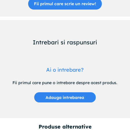
Fii primul care scrie un review!
PAGID : 54294
PAGID : 50621
PAGID : 50367PRO
PAGID : 50367
PEX : 140781
PEX : 140758
Intrebari si raspunsuri
PILENGA : V090
QUINTON HAZELL : BSF5444
QUINTON HAZELL : BSF5319
QUINTON HAZELL : BDC5444
Ai o intrebare?
QUINTON HAZELL : BDC5319
QUINTON HAZELL : 669310
REMSA : 669310
Fii primul care pune o intrebare despre acest produs.
ROADHOUSE : 669310
TEXTAR : 98200129401
Adauga intrebarea
TEXTAR : 98200111801
TEXTAR : 92129403
TEXTAR : 92129400
TEXTAR : 92111803
Produse alternative
TEXTAR : 92111800