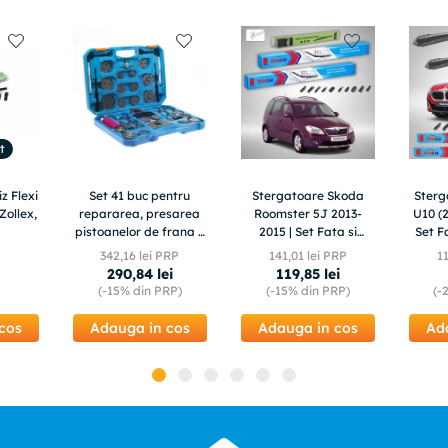
t
z Flexi
Set 41 buc pentru
Stergatoare Skoda
Ster
Zollex,
repararea, presarea
Roomster 5J 2013-
U10 (2
pistoanelor de frana +
2015 | Set Fata si
Set F
valiza, TA1374
Spate Flat – TeamCar®
342
,
16
lei PRP
141
,
01
lei PRP
1
290
,
84
lei
119
,
85
lei
(-
15%
din PRP)
(-
15%
din PRP)
(-
cos
Adauga in cos
Adauga in cos
Ad