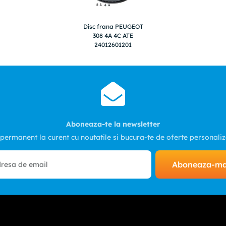
Disc frana PEUGEOT
308 4A 4C ATE
24012601201
Aboneaza-te la newsletter
 permanent la curent cu noutatile si bucura-te de oferte personali
Aboneaza-m