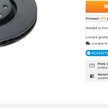
Primesti
171
p
Vandut si livr
Livrare gratu
Livrare in
ACHIZIT
Plata i
produs 
Garanti
conditi