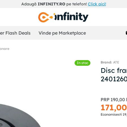
Adaugă
INFINITY.RO
pe telefon!
Click aici!
r Flash Deals
Vinde pe Marketplace
ranare
ATE
In stoc
Disc fr
240126
PRP
190
,
00
171
,
0
Economisesti
19