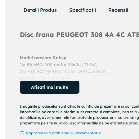
Detalii Produs
Specificatii
Recenzii
Disc frana PEUGEOT 308 4A 4C AT
Model masina: &nbsp
1.6 BlueHDi 100 motor 1560cc 73KW;
2.0 HDI 90 (MFRHY) motor 1997cc 66KW;
Electric motor cc 49KW;
1.6 HDi 90 motor 1560cc 66KW;
Afisati mai multe
1.6 16V motor 1587cc 80KW;
1.6 HDi 115 motor 1560cc 84KW;
1.6 HDi 115 motor 1560cc 84KW;
Imaginile produselor sunt afisate cu titlu de prezentare si pot con
1.8 i 16V motor 1749cc 92KW;
informatiile pe care ti le oferim sunt corecte si complete, insa te 
de utilizare, avertismentele furnizate de producator si sa urmati g
1.6 16V motor 1587cc 80KW;
prezentate pe site nu inlocuiesc informatiile de pe etichetele produs
1.6 HDi 90 motor 1560cc 68KW;
1.6 HDi 110 motor 1560cc 82KW;
Raporteaza o problema cu documentatia