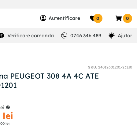
Autentificare
0
0
Verificare comanda
0746 346 489
Ajutor
SKU
:
24012601201-23130
ana PEUGEOT 308 4A 4C ATE
01201
lei
0
lei
,
00
lei