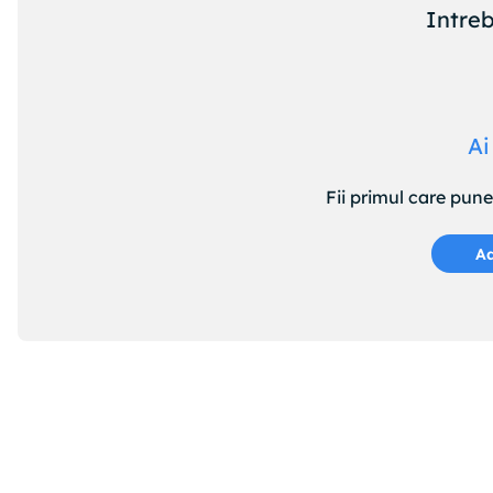
BOSCH : 0986478979
Intreb
BRADI : 1093024
BREMBO : 09961975
BREMBO : 09876010
BREMBO : 09961910
BREMBO : 09876075
Ai
BREMBO : 09876011
CAR : 142477
Fii primul care pun
CIFAM : 800566
CIFAM : 800556
DELPHI : BG3622
Ad
FEBI BILSTEIN : 21121
FERODO : DDF1152
FTE : BS5241
GRAF : DF29566
GRAF : DF29556
HELLA : 8DD355108371
HELLA : 8DD355108361
HELLA PAGID : 8DD355108371
HELLA PAGID : 8DD355108361
JURID : 562129J