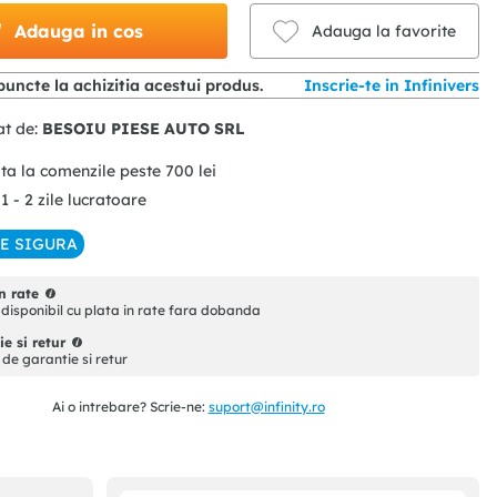
Adauga in cos
Adauga la favorite
uncte la achizitia acestui produs.
Inscrie-te in Infinivers
at de:
BESOIU PIESE AUTO SRL
ita la comenzile peste
700
lei
 1 - 2 zile lucratoare
IE SIGURA
n rate
disponibil cu plata in rate fara dobanda
e si retur
i de garantie si retur
Ai o intrebare? Scrie-ne:
suport@infinity.ro