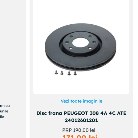
Vezi toate imaginile
ram ca
unile
Disc frana PEUGEOT 308 4A 4C ATE
ile
24012601201
PRP
190
,
00
lei
171
,
00
lei