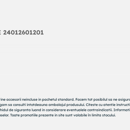
E 24012601201
tine accesorii neincluse in pachetul standard. Facem tot posibilul sa ne asigu
rugam sa consulti intotdeauna ambalajul produsului. Citeste cu atentie instructi
hidul de siguranta luand in considerare eventualele contraindicatii. Informati
elor. Toate promotiile prezente in site sunt valabile în limita stocului.