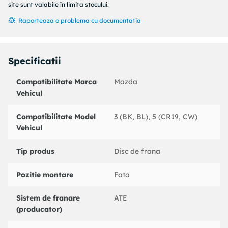
Grosime minima [mm] : 23
site sunt valabile în limita stocului.
Tip disc frana : ventilat
Raporteaza o problema cu documentatia
Procesare : continut ridicat de carbon
Suprafata : acoperit (cu un strat protector)
Numar gauri : 5
Specificatii
Diametru asezare gauri -? [mm] : 114,3
Inaltime [mm] : 48,5
Compatibilitate Marca
Mazda
Diametru de centrare [mm] : 72
Vehicul
Diametru interior [mm] : 140
Alezaj-? [mm] : 14
Cod MAPP disponibil :
Compatibilitate Model
3 (BK, BL), 5 (CR19, CW)
An fabricatie pana la : 05/2009
Vehicul
Partea de montare : punte fata
Tip produs
Disc de frana
Coduri echivalente:
: 425170
Pozitie montare
Fata
MAZDA : BP6Y3325XD
MAZDA : BP6Y3325XE
Sistem de franare
ATE
MAZDA : C26Y3325XB
(producator)
BOSCH : 0986479183
BREMBO : 09946821