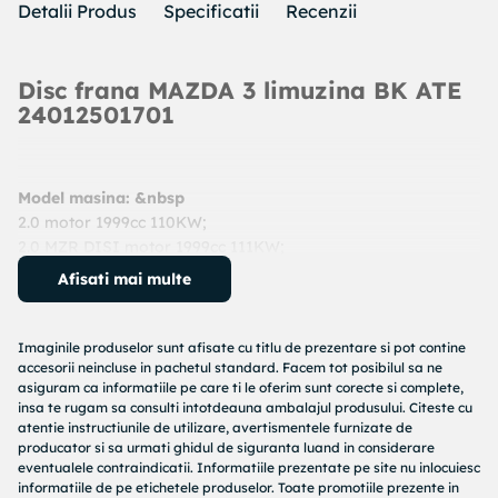
Detalii Produs
Specificatii
Recenzii
Disc frana MAZDA 3 limuzina BK ATE
24012501701
Model masina: &nbsp
2.0 motor 1999cc 110KW;
2.0 MZR DISI motor 1999cc 111KW;
2.0 motor 1999cc 110KW;
Afisati mai multe
An: 2004 - 2009
Cod produs:
24012501701
Producator:
ATE
Imaginile produselor sunt afisate cu titlu de prezentare si pot contine
Denumire produs:
Disc frana
accesorii neincluse in pachetul standard. Facem tot posibilul sa ne
asiguram ca informatiile pe care ti le oferim sunt corecte si complete,
insa te rugam sa consulti intotdeauna ambalajul produsului. Citeste cu
Specificatii produs:
atentie instructiunile de utilizare, avertismentele furnizate de
producator si sa urmati ghidul de siguranta luand in considerare
Diametru [mm] : 300
eventualele contraindicatii. Informatiile prezentate pe site nu inlocuiesc
Grosime disc frana [mm] : 25
informatiile de pe etichetele produselor. Toate promotiile prezente in