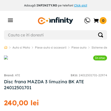
Adaugă
INFINITY.RO
pe telefon!
Click aici!
0
Auto si Moto
Piese auto si accesorii
Piese auto
Sisteme de f
In stoc
ATE
SKU
:
24012501701-22974
Disc frana MAZDA 3 limuzina BK ATE
24012501701
240
,
00
lei