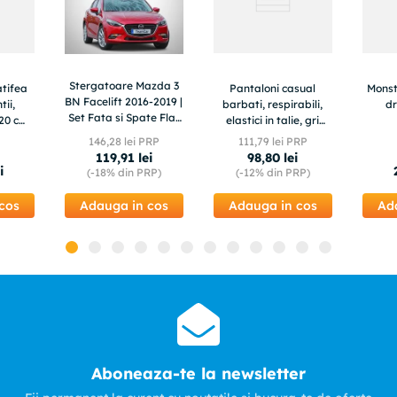
Stergatoare Mazda 3
atifea
Pantaloni casual
Monst
BN Facelift 2016-2019 |
tii,
barbati, respirabili,
dr
Set Fata si Spate Flat
20 cm,
elastici in talie, gri
Premium – TeamCar®
g/ml,
31W30L
146
,
28
lei PRP
111
,
79
lei PRP
 1 buc
119
,
91
lei
98
,
80
lei
i
(-
18%
din PRP)
(-
12%
din PRP)
cos
Adauga in cos
Adauga in cos
Ad
Aboneaza-te la newsletter