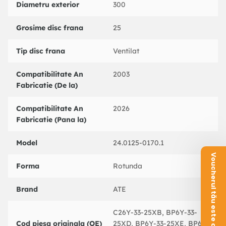
Diametru exterior
300
BREMBO : 09946820
BREMBO : 09946876
Grosime disc frana
25
DELPHI : BG3928
FEBI BILSTEIN : 32770
Tip disc frana
Ventilat
FERODO : DDF1312
FERODO : DDF13121
FTE : BS5492
Compatibilitate An
2003
HELLA : 8DD355110891
Fabricatie (De la)
HELLA PAGID : 8DD355110891
HERTH+BUSS JAKOPARTS : J3303084
Compatibilitate An
2026
NIPPARTS : J3303084
Fabricatie (Pana la)
NK : 203253
PAGID : 54304
Model
24.0125-0170.1
QUINTON HAZELL : BDC5492
Voucherul tău este aici!
TEXTAR : 98200130401
Forma
Rotunda
TEXTAR : 92130400
TRW : DF4385
Brand
ATE
ZIMMERMANN : 370307700
C26Y-33-25XB, BP6Y-33-
Cod piesa originala (OE)
25XD, BP6Y-33-25XE, BP6Y-