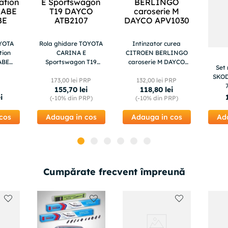
OYOTA
Rola ghidare TOYOTA
Intinzator curea
tion
CARINA E
CITROEN BERLINGO
ABE
Sportswagon T19
caroserie M DAYCO
Set
E
DAYCO ATB2107
APV1030
SKOD
173
,
00
lei PRP
132
,
00
lei PRP
155
,
70
lei
118
,
80
lei
i
(-
10%
din PRP)
(-
10%
din PRP)
cos
Adauga in cos
Adauga in cos
Ad
Cumpărate frecvent împreună