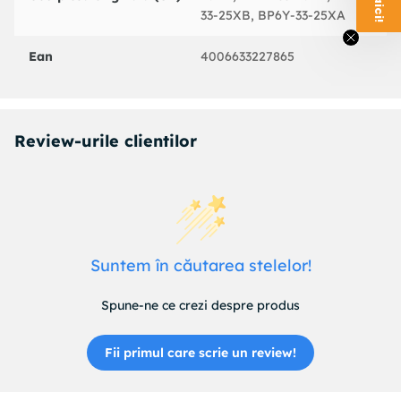
33-25XB, BP6Y-33-25XA
Ean
4006633227865
Review-urile clientilor
Suntem în căutarea stelelor!
Spune-ne ce crezi despre produs
Fii primul care scrie un review!