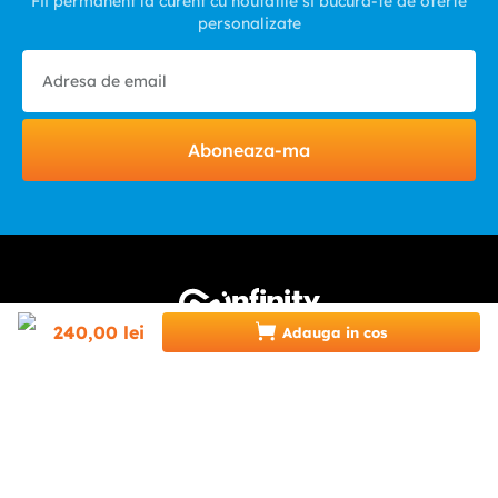
Fii permanent la curent cu noutatile si bucura-te de oferte
personalizate
Aboneaza-ma
240
,
00
lei
Adauga in cos
HELP & CONTACT
INFINITY.RO
CATEGORII
0746 346 489 (07INFINITY)