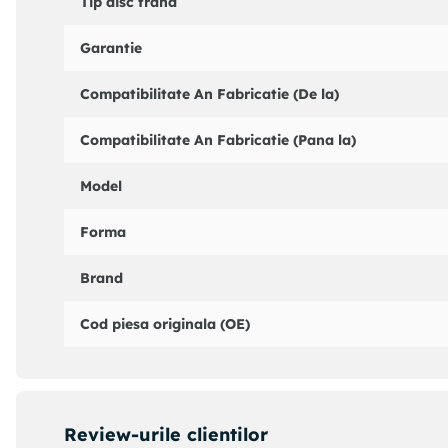
Tip disc frana
HELLA : 8DD355117961
HELLA PAGID : 8DD355117961
Garantie
PAGID : 55377PRO
TRW : DF6138
Compatibilitate An Fabricatie (De la)
ZIMMERMANN : 250135252
ZIMMERMANN : 250135220
Compatibilitate An Fabricatie (Pana la)
Model
Forma
Brand
Cod piesa originala (OE)
Review-urile clientilor