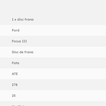
1 x disc frana
Ford
Focus III
Disc de frana
op
Fata
ATE
278
25