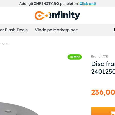
Adaugă
INFINITY.RO
pe telefon!
Click aici!
r Flash Deals
Vinde pe Marketplace
ranare
ATE
In stoc
Disc fr
240125
236
,
0