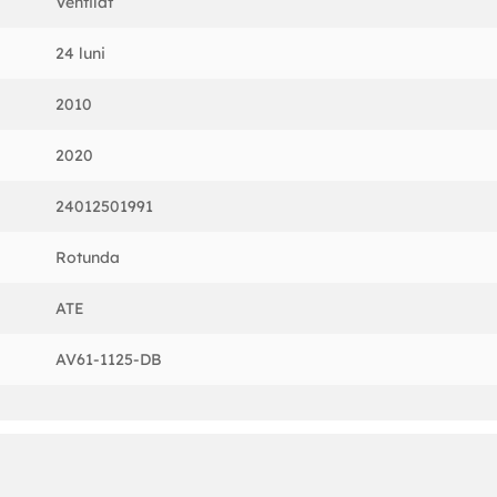
Ventilat
24 luni
2010
2020
24012501991
Rotunda
ATE
AV61-1125-DB