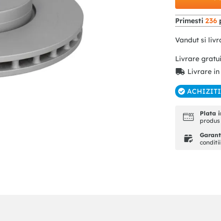
Primesti
236
p
Vandut si livr
Livrare gratu
Livrare in
ACHIZIT
Plata i
produs 
Garanti
conditi