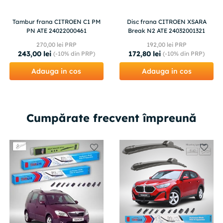
Tambur frana CITROEN C1 PM
Disc frana CITROEN XSARA
PN ATE 24022000461
Break N2 ATE 24032001321
270
,
00
lei PRP
192
,
00
lei PRP
243
,
00
lei
172
,
80
lei
(-
10%
din PRP)
(-
10%
din PRP)
Adauga in cos
Adauga in cos
Cumpărate frecvent împreună