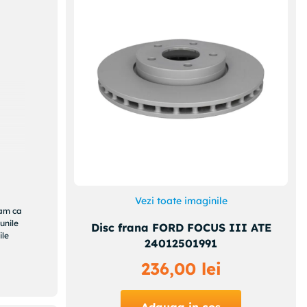
Vezi toate imaginile
ram ca
unile
Disc frana FORD FOCUS III ATE
ile
24012501991
236
,
00
lei