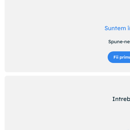
Suntem î
Spune-ne 
Fii prim
Intreb