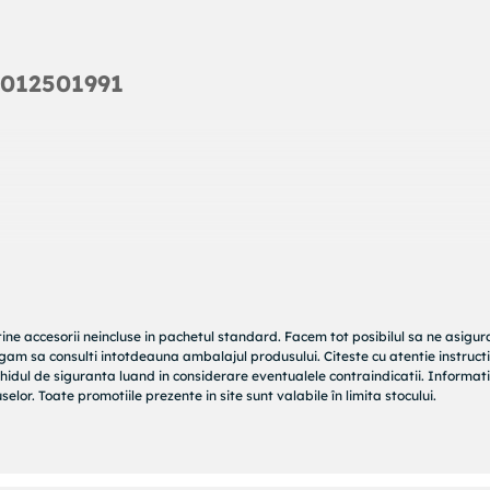
4012501991
tine accesorii neincluse in pachetul standard. Facem tot posibilul sa ne asigu
rugam sa consulti intotdeauna ambalajul produsului. Citeste cu atentie instructi
hidul de siguranta luand in considerare eventualele contraindicatii. Informati
elor. Toate promotiile prezente in site sunt valabile în limita stocului.