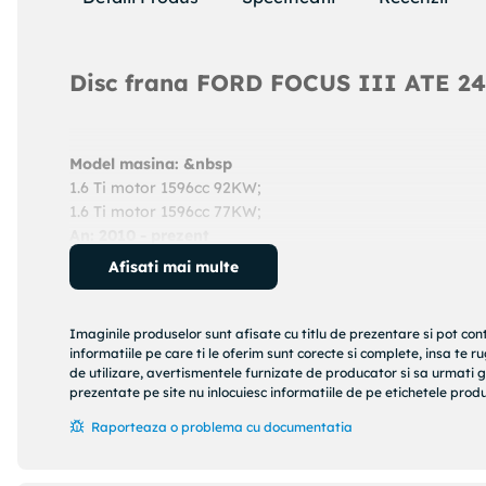
Disc frana FORD FOCUS III ATE 2
Model masina: &nbsp
1.6 Ti motor 1596cc 92KW;
1.6 Ti motor 1596cc 77KW;
An: 2010 - prezent
Cod produs:
24012501991
Afisati mai multe
Producator:
ATE
Denumire produs:
Disc frana
Imaginile produselor sunt afisate cu titlu de prezentare si pot con
Specificatii produs:
informatiile pe care ti le oferim sunt corecte si complete, insa te 
de utilizare, avertismentele furnizate de producator si sa urmati g
Diametru [mm] : 278
prezentate pe site nu inlocuiesc informatiile de pe etichetele produs
Grosime disc frana [mm] : 25
Raporteaza o problema cu documentatia
Grosime minima [mm] : 23
Tip disc frana : ventilat