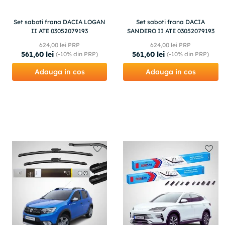
Set saboti frana DACIA LOGAN
Set saboti frana DACIA
II ATE 03052079193
SANDERO II ATE 03052079193
624
,
00
lei PRP
624
,
00
lei PRP
561
,
60
lei
561
,
60
lei
(-
10%
din PRP)
(-
10%
din PRP)
Adauga in cos
Adauga in cos