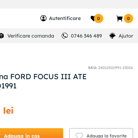
Autentificare
0
0
Verificare comanda
0746 346 489
Ajutor
SKU
:
24012501991-23026
ana FORD FOCUS III ATE
01991
0
lei
Adauga in cos
Adauga la favorite