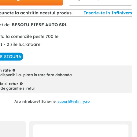
uncte la achizitia acestui produs.
Inscrie-te in Infinivers
at de:
BESOIU PIESE AUTO SRL
ita la comenzile peste
700
lei
 1 - 2 zile lucratoare
IE SIGURA
n rate
disponibil cu plata in rate fara dobanda
e si retur
i de garantie si retur
Ai o intrebare? Scrie-ne:
suport@infinity.ro