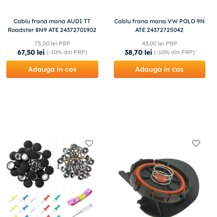
Cablu frana mana AUDI TT
Cablu frana mana VW POLO 9N
Roadster 8N9 ATE 24372701902
ATE 24372725042
75
,
00
lei PRP
43
,
00
lei PRP
67
,
50
lei
38
,
70
lei
(-
10%
din PRP)
(-
10%
din PRP)
Adauga in cos
Adauga in cos