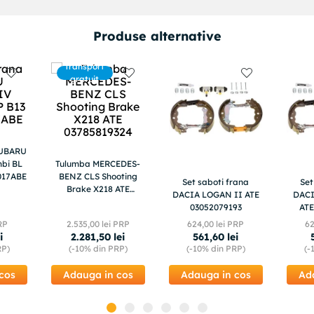
Produse alternative
Transport
gratuit
SUBARU
bi BL
Tulumba MERCEDES-
017ABE
BENZ CLS Shooting
Set saboti frana
Set
Brake X218 ATE
DACIA LOGAN II ATE
DACI
03785819324
03052079193
ATE
RP
2
.
535
,
00
lei PRP
624
,
00
lei PRP
6
i
2
.
281
,
50
lei
561
,
60
lei
RP)
(-
10%
din PRP)
(-
10%
din PRP)
(-
cos
Adauga in cos
Adauga in cos
Ad