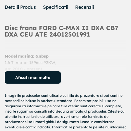
Detalii Produs
Specificatii
Recenzii
Disc frana FORD C-MAX II DXA CB7
DXA CEU ATE 24012501991
Model masina: &nbsp
1.6 Ti motor 1596cc 92KW;
An: 2010 - prezent
Cod produs:
24012501991
Afisati mai multe
Producator:
ATE
Denumire produs:
Disc frana
Imaginile produselor sunt afisate cu titlu de prezentare si pot contine
Specificatii produs:
accesorii neincluse in pachetul standard. Facem tot posibilul sa ne
asiguram ca informatiile pe care ti le oferim sunt corecte si complete,
Diametru [mm] : 278
insa te rugam sa consulti intotdeauna ambalajul produsului. Citeste cu
atentie instructiunile de utilizare, avertismentele furnizate de
Grosime disc frana [mm] : 25
producator si sa urmati ghidul de siguranta luand in considerare
Grosime minima [mm] : 23
eventualele contraindicatii. Informatiile prezentate pe site nu inlocuiesc