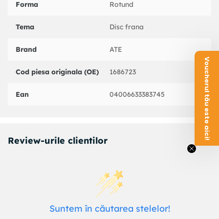
Forma
Rotund
Tema
Disc frana
Brand
ATE
Voucherul tău este aici!
Cod piesa originala (OE)
1686723
Ean
04006633383745
Review-urile clientilor
Suntem în căutarea stelelor!