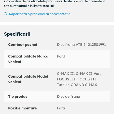
Tip disc frana : ventilat
informatiile de pe etichetele produselor. Toate promotiile prezente in
Procesare : continut ridicat de carbon
site sunt valabile în limita stocului.
Suprafata : acoperit (cu un strat protector)
Raporteaza o problema cu documentatia
Numar gauri : 5
Diametru asezare gauri -? [mm] : 108
Inaltime [mm] : 48,5
Specificatii
Diametru de centrare [mm] : 63,5
Diametru interior [mm] : 140
Continut pachet
Disc frana ATE 24012501991
Alezaj-? [mm] : 13,7
Cod MAPP disponibil :
Partea de montare : punte fata
Compatibilitate Marca
Ford
Vehicul
Coduri echivalente:
: 425199
C-MAX II, C-MAX II Van,
FORD : AV611125DB
Compatibilitate Model
FOCUS III, FOCUS III
FORD : 1686723
Vehicul
Turnier, GRAND C-MAX
FORD : 1790221
FORD : AV611125DA
Tip produs
Disc de frana
BOSCH : 0986479173
BREMBO : 09A90510
Pozitie montare
Fata
HELLA : 8DD355117961