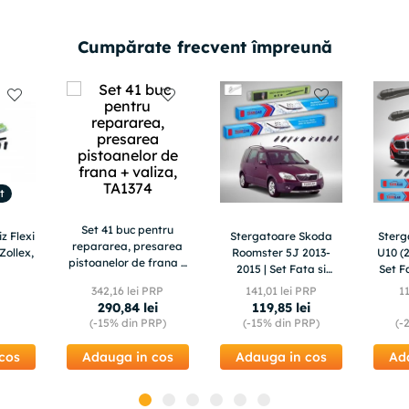
Cumpărate frecvent împreună
t
Set 41 buc pentru
z Flexi
Stergatoare Skoda
Ster
repararea, presarea
Zollex,
Roomster 5J 2013-
U10 (2
pistoanelor de frana +
2015 | Set Fata si
Set F
valiza, TA1374
Spate Flat – TeamCar®
342
,
16
lei PRP
141
,
01
lei PRP
1
290
,
84
lei
119
,
85
lei
(-
15%
din PRP)
(-
15%
din PRP)
(-
cos
Adauga in cos
Adauga in cos
Ad