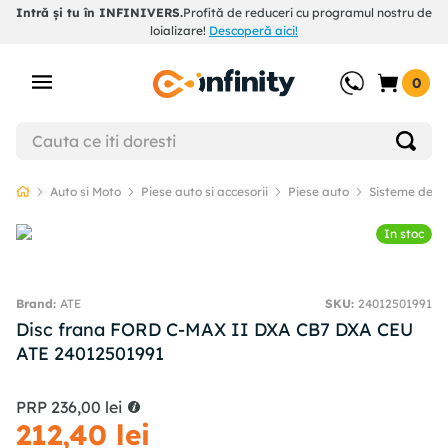
Intră și tu în INFINIVERS.
Profită de reduceri cu programul nostru de
loializare!
Descoperă aici!
0
Auto si Moto
Piese auto si accesorii
Piese auto
Sisteme de f
In stoc
ATE
SKU
:
24012501991
Disc frana FORD C-MAX II DXA CB7 DXA CEU
ATE 24012501991
PRP
236
,
00
lei
212
,
40
lei