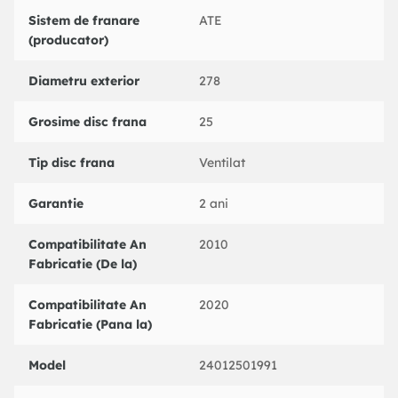
HELLA PAGID : 8DD355117961
Sistem de franare
ATE
PAGID : 55377PRO
(producator)
TRW : DF6138
ZIMMERMANN : 250135252
Diametru exterior
278
ZIMMERMANN : 250135220
Grosime disc frana
25
Tip disc frana
Ventilat
Garantie
2 ani
Compatibilitate An
2010
Fabricatie (De la)
Compatibilitate An
2020
Fabricatie (Pana la)
Model
24012501991