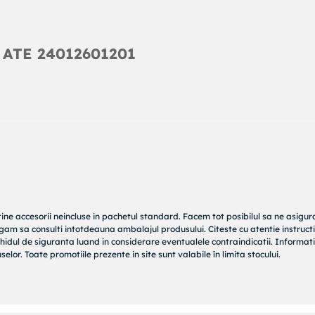
 ATE 24012601201
tine accesorii neincluse in pachetul standard. Facem tot posibilul sa ne asigu
rugam sa consulti intotdeauna ambalajul produsului. Citeste cu atentie instructi
hidul de siguranta luand in considerare eventualele contraindicatii. Informati
elor. Toate promotiile prezente in site sunt valabile în limita stocului.