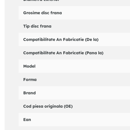
BARUM : BAR26120
BENDIX : 562129B
Grosime disc frana
BOSCH : 0986478616
BOSCH : 0986478979
Tip disc frana
BRADI : 1093024
BREMBO : 09961975
Compatibilitate An Fabricatie (De la)
BREMBO : 09876010
BREMBO : 09961910
Compatibilitate An Fabricatie (Pana la)
BREMBO : 09876075
BREMBO : 09876011
Model
CAR : 142477
CIFAM : 800566
CIFAM : 800556
Forma
DELPHI : BG3622
FEBI BILSTEIN : 21121
Brand
FERODO : DDF1152
FTE : BS5241
Cod piesa originala (OE)
GRAF : DF29566
GRAF : DF29556
Ean
HELLA : 8DD355108371