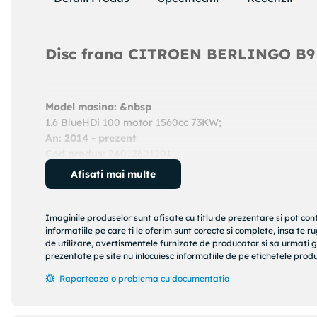
Disc frana CITROEN BERLINGO B9
Model masina: &nbsp
1.6 BlueHDi 100 motor 1560cc 73KW;
An: 2014 - prezent
Cod produs:
24012601201
Producator:
ATE
Afisati mai multe
Denumire produs:
Disc frana
Specificatii produs:
Imaginile produselor sunt afisate cu titlu de prezentare si pot con
informatiile pe care ti le oferim sunt corecte si complete, insa te 
Articol completare/Info suplimentar 2 : cu suruburi
de utilizare, avertismentele furnizate de producator si sa urmati g
Diametru [mm] : 283
prezentate pe site nu inlocuiesc informatiile de pe etichetele produs
Grosime disc frana [mm] : 26
Raporteaza o problema cu documentatia
Grosime minima [mm] : 24
Tip disc frana : ventilat