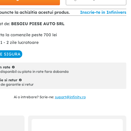
puncte la achizitia acestui produs.
Inscrie-te in Infinivers
at de:
BESOIU PIESE AUTO SRL
ita la comenzile peste
700
lei
 1 - 2 zile lucratoare
IE SIGURA
n rate
disponibil cu plata in rate fara dobanda
e si retur
i de garantie si retur
Ai o intrebare? Scrie-ne:
suport@infinity.ro