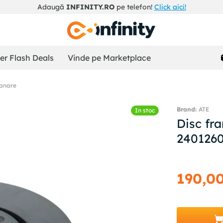
Adaugă
INFINITY.RO
pe telefon!
Click aici!
r Flash Deals
Vinde pe Marketplace
ranare
ATE
In stoc
Disc f
240126
190
,
0