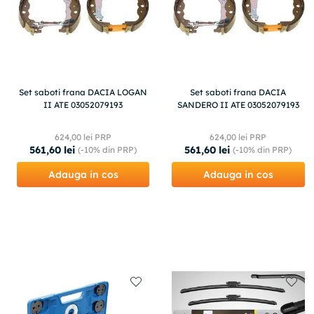
Set saboti frana DACIA LOGAN
Set saboti frana DACIA
II ATE 03052079193
SANDERO II ATE 03052079193
624
,
00
lei PRP
624
,
00
lei PRP
561
,
60
lei
561
,
60
lei
(-
10%
din PRP)
(-
10%
din PRP)
Adauga in cos
Adauga in cos