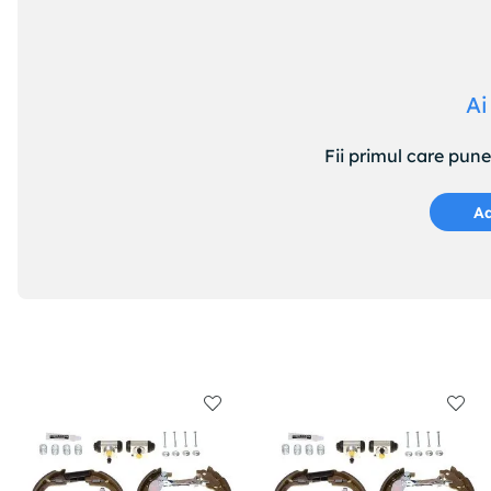
TEXTAR : 98200111601PRO
TEXTAR : 98200111601
TEXTAR : 92111603
TEXTAR : 92111600
Ai
TRW : DF4786
TRW : DF4183BP
Fii primul care pun
TRW : DF4183
VALEO : 186693
ZIMMERMANN : 440310650
Ad
ZIMMERMANN : 440310600