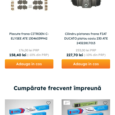
Placute frana CITROEN C-
Cilindru pistonas frana FIAT
ELYSEE ATE 13046039942
DUCATO platou sasiu 230 ATE
24322817013
176
,
00
lei PRP
253
,
00
lei PRP
158
,
40
lei
227
,
70
lei
(-
10%
din PRP)
(-
10%
din PRP)
Adauga in cos
Adauga in cos
Cumpărate frecvent împreună