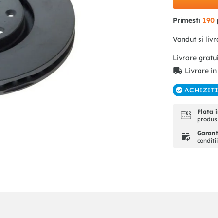
Primesti
190
Vandut si livr
Livrare gratu
Livrare in
ACHIZIT
Plata i
produs 
Garanti
conditi