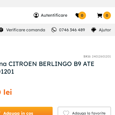
Autentificare
0
0
Verificare comanda
0746 346 489
Ajutor
SKU
:
24012601201
rana CITROEN BERLINGO B9 ATE
01201
0
lei
Adauga in cos
Adauga la favorite