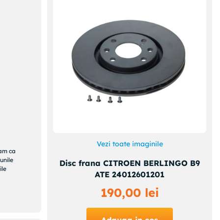
Vezi toate imaginile
ram ca
unile
Disc frana CITROEN BERLINGO B9
ile
ATE 24012601201
190
,
00
lei