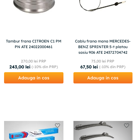
Tambur frana CITROEN C1 PM
Cablu frana mana MERCEDES-
PN ATE 24022000461
BENZ SPRINTER 5-t platou
sasiu 906 ATE 24372704742
270
,
00
lei PRP
75
,
00
lei PRP
243
,
00
lei
67
,
50
lei
(-
10%
din PRP)
(-
10%
din PRP)
Adauga in cos
Adauga in cos