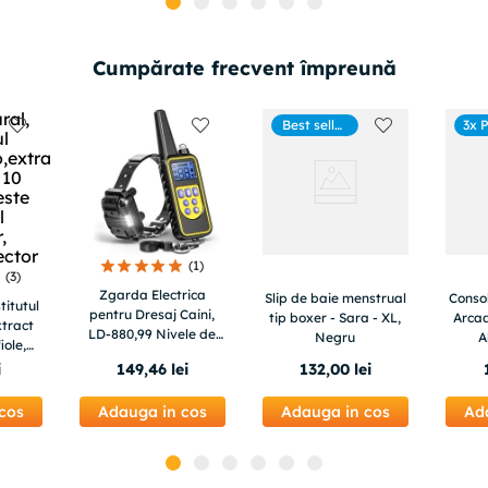
Cumpărate frecvent împreună
Best seller
3x 
s
(
1
)
(
3
)
Zgarda Electrica
Slip de baie menstrual
Conso
titutul
pentru Dresaj Caini,
tip boxer - Sara - XL,
Arca
tract
LD-880,99 Nivele de
Negru
A
iole,
Vibratii, Ghid Dresaj,
temul
i
149
,
46
lei
132
,
00
lei
Raza Actiune 800m,
Reincarcabila, IP6x
ctor
cos
Adauga in cos
Adauga in cos
Ad