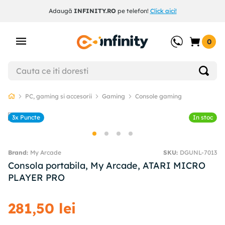
Adaugă
INFINITY.RO
pe telefon!
Click aici!
0
PC, gaming si accesorii
Gaming
Console gaming
3x Puncte
In stoc
My Arcade
SKU
:
DGUNL-7013
Consola portabila, My Arcade, ATARI MICRO
PLAYER PRO
281
,
50
lei