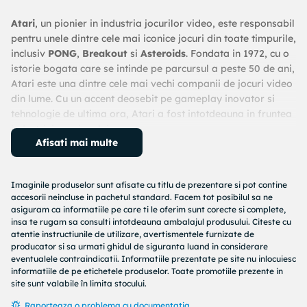
Atari
, un pionier in industria jocurilor video, este responsabil
pentru unele dintre cele mai iconice jocuri din toate timpurile,
inclusiv
PONG
,
Breakout
si
Asteroids
. Fondata in 1972, cu o
istorie bogata care se intinde pe parcursul a peste 50 de ani,
Atari este una dintre cele mai vechi companii de jocuri video
din lume. Cu un accent deosebit pe gameplay inovator si
tehnologie de ultima ora, Atari a fost intotdeauna in fruntea
industriei gamingului.
Afisati mai multe
- 100 de jocuri video preincarcate:
Bucura-te de o selectie
impresionanta de jocuri clasice Atari, toate in versiuni
Imaginile produselor sunt afisate cu titlu de prezentare si pot contine
complet jucabile si licentiate oficial.
accesorii neincluse in pachetul standard. Facem tot posibilul sa ne
- Titluri legendare:
Include jocuri emblematice precum
asiguram ca informatiile pe care ti le oferim sunt corecte si complete,
Asteroids, Centipede, PONG, Breakout, Missile Command,
insa te rugam sa consulti intotdeauna ambalajul produsului. Citeste cu
Warlords si multe altele.
atentie instructiunile de utilizare, avertismentele furnizate de
producator si sa urmati ghidul de siguranta luand in considerare
- Ecran color de 2.75”:
Experimenteaza jocurile clasice pe un
eventualele contraindicatii. Informatiile prezentate pe site nu inlocuiesc
ecran vibrant, cu o calitate exceptionala a imaginii.
informatiile de pe etichetele produselor. Toate promotiile prezente in
- Luminozitate reglabila:
Ajusteaza luminozitatea ecranului
site sunt valabile în limita stocului.
pentru a se potrivi preferintelor tale si conditiilor de
Raporteaza o problema cu documentatia