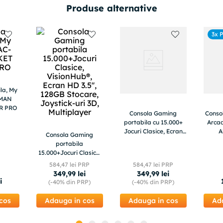
Produse alternative
3x 
la, My
-MAN
R PRO
Consola Gaming
Conso
portabila cu 15.000+
Arca
Jocuri Clasice, Ecran
A
Consola Gaming
HD 3.5'', 128GB
portabila
Stocare, Joystick-uri
15.000+Jocuri Clasice,
3D, Multiplayer
VisionHub®, Ecran HD
584
,
47
lei PRP
584
,
47
lei PRP
Wireless
3.5'', 128GB Stocare,
349
,
99
lei
349
,
99
lei
Joystick-uri 3D,
i
(-
40%
din PRP)
(-
40%
din PRP)
Multiplayer
cos
Adauga in cos
Adauga in cos
Ad