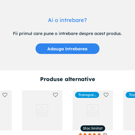
Ai o intrebare?
Fii primul care pune o intrebare despre acest produs.
Adauga intrebarea
Produse alternative
Transport
Tra
gratuit
g
Stoc limitat
(
1
)