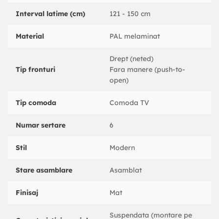
interioarele contemporane și minimaliste.
Interval latime (cm)
121 - 150 cm
Detalii tehnice:
Material
PAL melaminat
Material: Panou aglomerat de particule acoperit cu
melamină 100%.
Drept (neted)
Grosime: 18 mm
Tip fronturi
Fara manere (push-to-
Lățime: 149. 8cm
open)
Înălțime: 42. 9cm
Adâncime: 35. 3cm
Tip comoda
Culoare: nuc și negru
Comoda TV
Rafturi: Numeroase
Se poate monta pe perete: Da
Numar sertare
6
Stil
Modern
Stare asamblare
Asamblat
Finisaj
Mat
Suspendata (montare pe