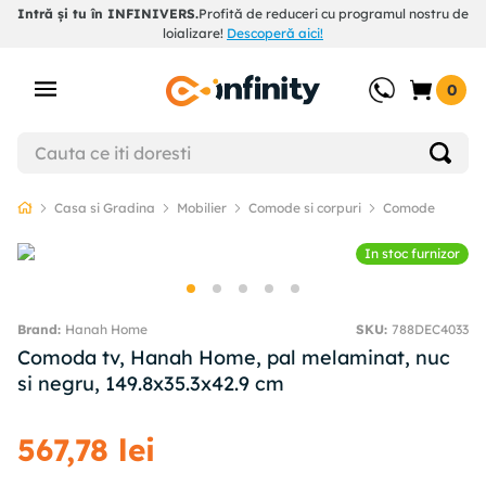
Intră și tu în INFINIVERS.
Profită de reduceri cu programul nostru de
loializare!
Descoperă aici!
0
Casa si Gradina
Mobilier
Comode si corpuri
Comode
In stoc furnizor
Hanah Home
SKU
:
788DEC4033
Comoda tv, Hanah Home, pal melaminat, nuc
si negru, 149.8x35.3x42.9 cm
567
,
78
lei