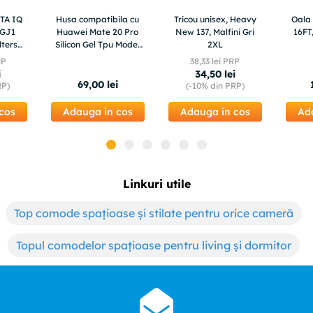
OTA IQ
Husa compatibila cu
Tricou unisex, Heavy
Oala
Huawei Mate 20 Pro
New 137, Malfini Gri
16FT
Silicon Gel Tpu Model
2XL
Frunze de toamna
RP
38
,
33
lei PRP
i
34
,
50
lei
69
,
00
lei
RP)
(-
10%
din PRP)
cos
Adauga in cos
Adauga in cos
Ad
Linkuri utile
Top comode spațioase și stilate pentru orice cameră
Topul comodelor spațioase pentru living și dormitor