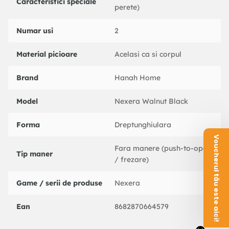
Caracteristici speciale
perete)
Numar usi
2
Material picioare
Acelasi ca si corpul
Brand
Hanah Home
Model
Nexera Walnut Black
Forma
Dreptunghiulara
Voucherul tău este aici!
Fara manere (push-to-open
Tip maner
/ frezare)
Game / serii de produse
Nexera
Ean
8682870664579