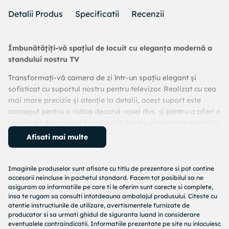
Detalii Produs
Specificatii
Recenzii
Îmbunătățiți-vă spațiul de locuit cu eleganța modernă a
standului nostru TV
Transformați-vă camera de zi într-un spațiu elegant și
sofisticat cu suportul nostru pentru televizor. Realizat cu cea
mai mare precizie și atenție la detalii, acest suport este
conceput pentru a ridica decorul casei dvs. și pentru a oferi o
soluție de depozitare funcțională pentru elementele esențiale
de divertisment.
Afisati mai multe
Experimentați durabilitatea și calitatea de neegalat.
Imaginile produselor sunt afisate cu titlu de prezentare si pot contine
Fabricat din plăci aglomerate acoperite 100% cu melamină,
accesorii neincluse in pachetul standard. Facem tot posibilul sa ne
suportul nostru pentru televizor este construit pentru a
asiguram ca informatiile pe care ti le oferim sunt corecte si complete,
rezista la testul timpului. Grosimea de 18 mm asigură
insa te rugam sa consulti intotdeauna ambalajul produsului. Citeste cu
robustețe și stabilitate, permițându-vă să vă expuneți cu
atentie instructiunile de utilizare, avertismentele furnizate de
producator si sa urmati ghidul de siguranta luand in considerare
încredere televizorul și alte dispozitive media fără griji.
eventualele contraindicatii. Informatiile prezentate pe site nu inlocuiesc