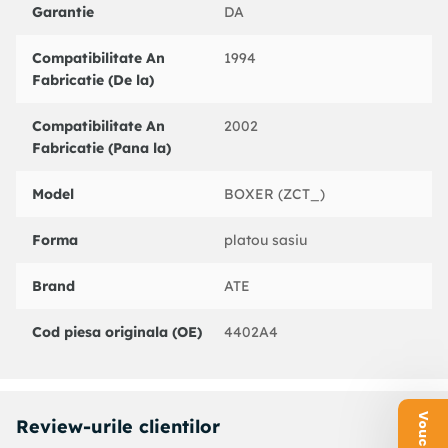
Garantie
DA
DELPHI : LW21058
FEBI BILSTEIN : 12016
Compatibilitate An
1994
FERODO : FHW235
Fabricatie (De la)
FTE : R28048A1
HELLA : 8AW355533521
HELLA PAGID : 8AW355533521
Compatibilitate An
2002
LPR : 4487
Fabricatie (Pana la)
METELLI : 040636
MGA : C1784
Model
BOXER (ZCT_)
NK : 802342
PEX : 128586
Forma
platou sasiu
QUINTON HAZELL : RF28014
QUINTON HAZELL : BWC3599
Brand
ATE
ROADHOUSE : 152612
TEXTAR : 34047300
Cod piesa originala (OE)
4402A4
TRW : BWN245
VALEO : 402268
Review-urile clientilor