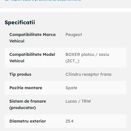
Denumire produs:
Cilindru pistonas frana
Specificatii produs:
Specificatii
Diametru [mm] : 28,57
Compatibilitate Marca
Peugeot
Material : fonta
Vehicul
Cod MAPP disponibil :
An fabricatie pana la : 10/2001
Incarcatura utila [kg] : 1800
Compatibilitate Model
BOXER platou / sasiu
Partea de montare : puntea spate
Vehicul
(ZCT_)
Coduri echivalente:
Tip produs
Cilindru receptor frana
: 020401
CITROEN : 4402A5
Pozitie montare
Spate
FIAT : 9945895
PEUGEOT : 4402A5
Sistem de franare
Lucas / TRW
BARUM : BAW2800
(producator)
BENDIX : 212320B
BOSCH : 0986475803
Diametru exterior
25.4
BREMBO : A12296
CIFAM : 101636