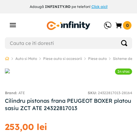
Adaugă
INFINITY.RO
pe telefon!
Click aici!
0
Auto si Moto
Piese auto si accesorii
Piese auto
Sisteme de f
In stoc
ATE
SKU
:
24322817013-28164
Cilindru pistonas frana PEUGEOT BOXER platou
sasiu ZCT ATE 24322817013
253
,
00
lei