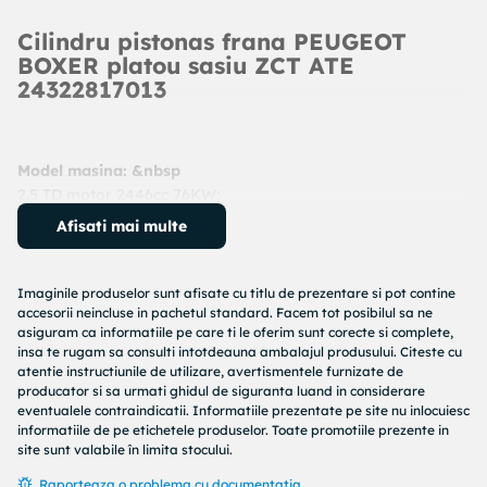
Cilindru pistonas frana PEUGEOT
BOXER platou sasiu ZCT ATE
24322817013
Model masina: &nbsp
2.5 TD motor 2446cc 76KW;
2.5 TD motor 2446cc 76KW;
Afisati mai multe
2.5 D 4x4 motor 2446cc 63KW;
2.5 D Combinato motor 2500cc 62KW;
2.5 D motor 2500cc 62KW;
Imaginile produselor sunt afisate cu titlu de prezentare si pot contine
2.5 TDI 4x4 motor 2500cc 85KW;
accesorii neincluse in pachetul standard. Facem tot posibilul sa ne
asiguram ca informatiile pe care ti le oferim sunt corecte si complete,
2.5 D 4x4 motor 2500cc 55KW;
insa te rugam sa consulti intotdeauna ambalajul produsului. Citeste cu
2.5 TD 4x4 motor 2446cc 76KW;
atentie instructiunile de utilizare, avertismentele furnizate de
2.5 D 4x4 motor 2446cc 63KW;
producator si sa urmati ghidul de siguranta luand in considerare
2.5 D 4x4 motor 2446cc 63KW;
eventualele contraindicatii. Informatiile prezentate pe site nu inlocuiesc
informatiile de pe etichetele produselor. Toate promotiile prezente in
An: 1999 - 2002
site sunt valabile în limita stocului.
Cod produs:
24322817013
Producator:
ATE
Raporteaza o problema cu documentatia