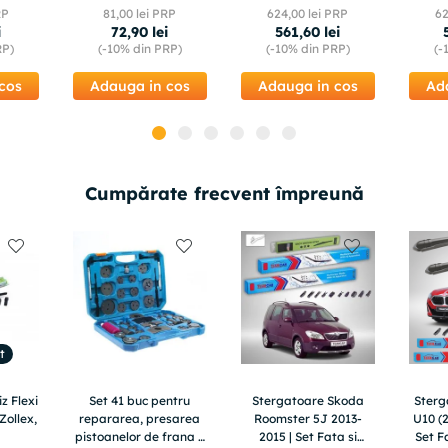
E10 ATE 03013791142
RP
81
,
00
lei PRP
624
,
00
lei PRP
6
i
72
,
90
lei
561
,
60
lei
RP)
(-
10%
din PRP)
(-
10%
din PRP)
(-
cos
Adauga in cos
Adauga in cos
Ad
Cumpărate frecvent împreună
t
z Flexi
Set 41 buc pentru
Stergatoare Skoda
Ster
Zollex,
repararea, presarea
Roomster 5J 2013-
U10 (2
pistoanelor de frana +
2015 | Set Fata si
Set F