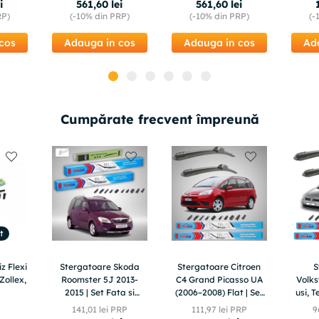
i
561
,
60
lei
561
,
60
lei
RP)
(-
10%
din PRP)
(-
10%
din PRP)
(-
cos
Adauga in cos
Adauga in cos
Ad
Cumpărate frecvent împreună
t
z Flexi
Stergatoare Skoda
Stergatoare Citroen
S
Zollex,
Roomster 5J 2013-
C4 Grand Picasso UA
Volks
2015 | Set Fata si
(2006–2008) Flat | Set
usi, 
Spate Flat – TeamCar®
fata – TeamCar®
201
141
,
01
lei PRP
111
,
97
lei PRP
9