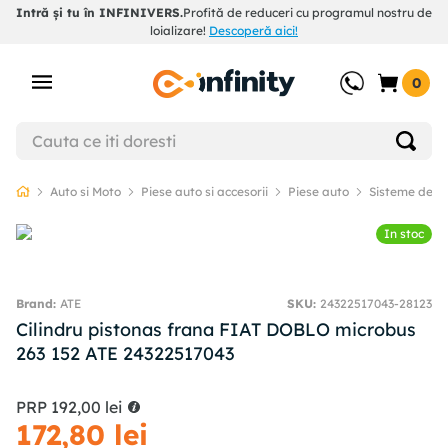
Intră și tu în INFINIVERS.
Profită de reduceri cu programul nostru de
loializare!
Descoperă aici!
0
Auto si Moto
Piese auto si accesorii
Piese auto
Sisteme de f
In stoc
ATE
SKU
:
24322517043-28123
Cilindru pistonas frana FIAT DOBLO microbus
263 152 ATE 24322517043
PRP
192
,
00
lei
172
,
80
lei