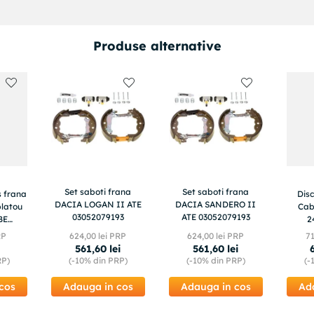
Produse alternative
Set saboti frana
Set saboti frana
s frana
Dis
DACIA LOGAN II ATE
DACIA SANDERO II
latou
Cab
03052079193
ATE 03052079193
BE
2
E
RP
624
,
00
lei PRP
624
,
00
lei PRP
7
561
,
60
lei
561
,
60
lei
RP)
(-
10%
din PRP)
(-
10%
din PRP)
(-
cos
Adauga in cos
Adauga in cos
Ad