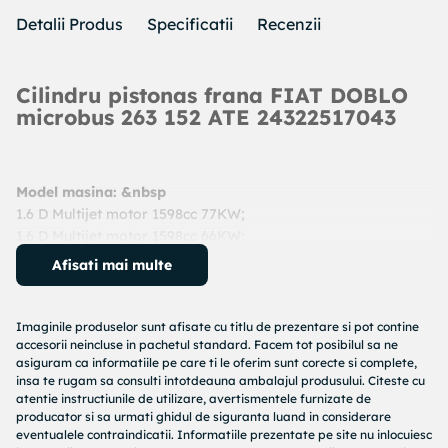
Detalii Produs
Specificatii
Recenzii
Cilindru pistonas frana FIAT DOBLO
microbus 263 152 ATE 24322517043
Model masina: &nbsp
1.6 D Multijet motor 1598cc 77KW;
1.6 D Multijet motor 1598cc 66KW;
An: 2010 - prezent
Afisati mai multe
Cod produs:
24322517043
Producator:
ATE
Denumire produs:
Cilindru pistonas frana
Imaginile produselor sunt afisate cu titlu de prezentare si pot contine
accesorii neincluse in pachetul standard. Facem tot posibilul sa ne
asiguram ca informatiile pe care ti le oferim sunt corecte si complete,
Specificatii produs:
insa te rugam sa consulti intotdeauna ambalajul produsului. Citeste cu
atentie instructiunile de utilizare, avertismentele furnizate de
Diametru [mm] : 25,4
producator si sa urmati ghidul de siguranta luand in considerare
Material : aluminiu
eventualele contraindicatii. Informatiile prezentate pe site nu inlocuiesc