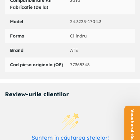
Compatibilitate An
2010
Fabricatie (De la)
Model
24.3225-1704.3
Forma
Cilindru
Brand
ATE
Cod piesa originala (OE)
77365348
Review-urile clientilor
Voucherul tău este aici!
Suntem în căutarea stelelor!