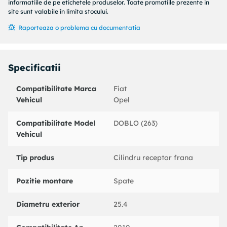
Cod MAPP disponibil :
informatiile de pe etichetele produselor. Toate promotiile prezente in
An fabricatie de la : 01/2015
site sunt valabile în limita stocului.
Partea de montare : puntea spate
Raporteaza o problema cu documentatia
Coduri echivalente:
: 020541
FIAT : 77365348
Specificatii
OPEL : 550023
OPEL : 95512092
Compatibilitate Marca
Fiat
BOSCH : 0986475971
Vehicul
Opel
BREMBO : A12B73
CAR : 3124
Compatibilitate Model
DOBLO (263)
CIFAM : 101969
Vehicul
DELPHI : LW90099
LPR : 5189
Tip produs
Cilindru receptor frana
METELLI : 040969
TRW : BWL268
Pozitie montare
Spate
Diametru exterior
25.4