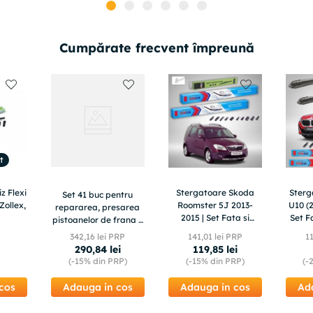
Cumpărate frecvent împreună
t
z Flexi
Stergatoare Skoda
Ster
Set 41 buc pentru
Zollex,
Roomster 5J 2013-
U10 (2
repararea, presarea
2015 | Set Fata si
Set F
pistoanelor de frana +
Spate Flat – TeamCar®
valiza, TA1374
342
,
16
lei PRP
141
,
01
lei PRP
1
290
,
84
lei
119
,
85
lei
(-
15%
din PRP)
(-
15%
din PRP)
(-
cos
Adauga in cos
Adauga in cos
Ad