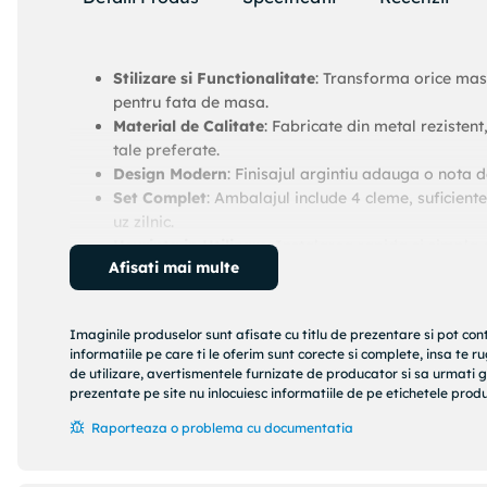
Stilizare si Functionalitate
: Transforma orice masa
pentru fata de masa.
Material de Calitate
: Fabricate din metal rezistent
tale preferate.
Design Modern
: Finisajul argintiu adauga o nota 
Set Complet
: Ambalajul include 4 cleme, suficient
uz zilnic.
Usurinta in Utilizare
: Instalarea rapida si simpla 
Afisati mai multe
zilnice.
Versatilitate
: Potrivite pentru diverse dimensiuni
sau curgerea materialului.
Imaginile produselor sunt afisate cu titlu de prezentare si pot con
informatiile pe care ti le oferim sunt corecte si complete, insa te 
de utilizare, avertismentele furnizate de producator si sa urmati g
Adauga un plus de stabilitate settingului tau de masa si 
prezentate pe site nu inlocuiesc informatiile de pe etichetele produs
metalice de inalta calitate. Perfecte pentru a pastra ordin
Raporteaza o problema cu documentatia