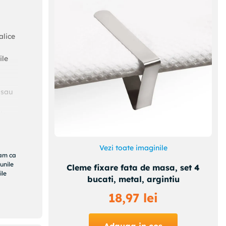
alice
ile
 sau
le
ecarea
Vezi toate imaginile
ram ca
unile
Cleme fixare fata de masa, set 4
ile
e
bucati, metal, argintiu
18
,
97
lei