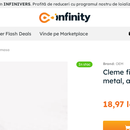
în
INFINIVERS
. Profită de reduceri cu programul nostru de loiali
r Flash Deals
Vinde pe Marketplace
 masa
OEM
In stoc
Cleme f
metal, a
18
,
97
l