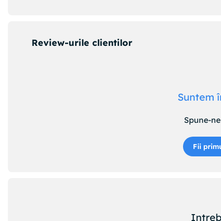
Review-urile clientilor
Suntem î
Spune-ne 
Fii prim
Intreb