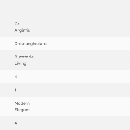
Gri
Argintiu
Dreptunghiulara
Bucatarie
Living
4
1
Modern
Elegant
4