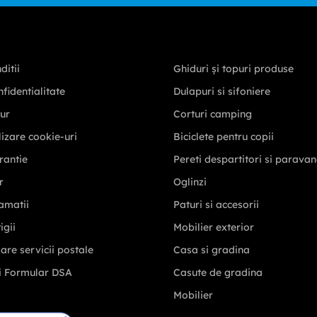
ditii
Ghiduri și topuri produse
nfidentialitate
Dulapuri si sifoniere
tur
Corturi camping
ilizare cookie-uri
Biciclete pentru copii
rantie
Pereti despartitori si parava
r
Oglinzi
amatii
Paturi si accesorii
igii
Mobilier exterior
zare servicii postale
Casa si gradina
i Formular DSA
Casute de gradina
Mobilier