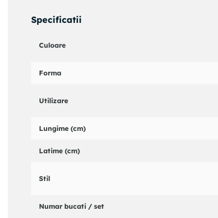
Specificatii
Culoare
Forma
Utilizare
Lungime (cm)
Latime (cm)
Stil
Numar bucati / set