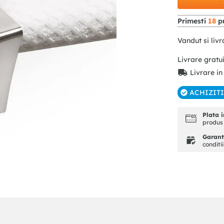
Primesti
18
pu
Vandut si livr
Livrare gratu
Livrare in
ACHIZIT
Plata i
produs 
Garanti
conditi