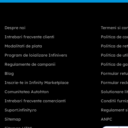
Despre noi
Termeni si con
Intrebari frecvente clienti
Politica de co
Modalitati de plata
Politica de re
Program de loializare Infinivers
Politica de ut
Regulamente de campanii
Politica de ga
Blog
Formular retu
Inscrie-te in Infinity Marketplace
Formular recl
Comunitatea Autohton
Solutionare lit
Intrebari frecvente comercianti
Conditii furni
Suport.infinity.ro
Regulament s
Sitemap
ANPC