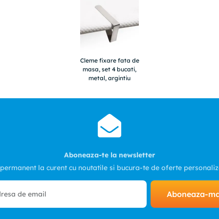
Cleme fixare fata de
masa, set 4 bucati,
metal, argintiu
Aboneaza-te la newsletter
 permanent la curent cu noutatile si bucura-te de oferte personali
Aboneaza-m