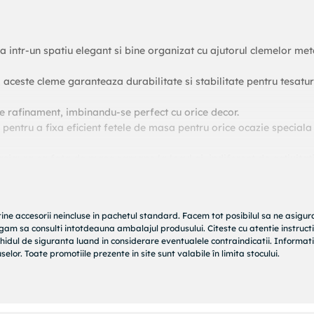
 intr-un spatiu elegant si bine organizat cu ajutorul clemelor met
, aceste cleme garanteaza durabilitate si stabilitate pentru tesatur
de rafinament, imbinandu-se perfect cu orice decor.
e pentru a fixa eficient fetele de masa pentru orice ocazie speciala
asigura ca fata de masa ramane la locul ei, indiferent de activitati
 de mese, aceste cleme sunt solutia ideala pentru a impiedica alun
tine accesorii neincluse in pachetul standard. Facem tot posibilul sa ne asigu
rugam sa consulti intotdeauna ambalajul produsului. Citeste cu atentie instructi
hidul de siguranta luand in considerare eventualele contraindicatii. Informati
bucura-te de aspectul sau ingrijit si profesional cu clemele noastr
elor. Toate promotiile prezente in site sunt valabile în limita stocului.
ea si estetica la petreceri, mese festive sau intalniri de familie.