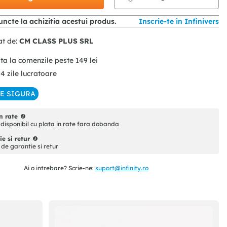
ncte la achizitia acestui produs.
Inscrie-te in Infinivers
at de:
CM CLASS PLUS SRL
ita la comenzile peste
149
lei
 4 zile lucratoare
IE SIGURA
n rate
disponibil cu plata in rate fara dobanda
e si retur
i de garantie si retur
Ai o intrebare? Scrie-ne:
suport@infinity.ro