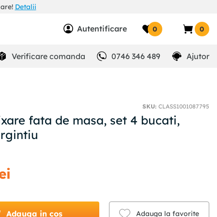
zare!
Detalii
Autentificare
0
0
Verificare comanda
0746 346 489
Ajutor
SKU
:
CLASS1001087795
ixare fata de masa, set 4 bucati,
rgintiu
ei
Adauga in cos
Adauga la favorite