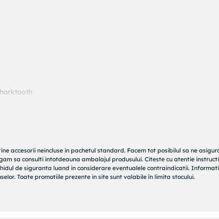
Sharktooth
tine accesorii neincluse in pachetul standard. Facem tot posibilul sa ne asigu
rugam sa consulti intotdeauna ambalajul produsului. Citeste cu atentie instructi
hidul de siguranta luand in considerare eventualele contraindicatii. Informati
elor. Toate promotiile prezente in site sunt valabile în limita stocului.