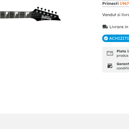
Primesti
196
Vandut si livr
Livrare in
ACHIZIT
Plata i
produs 
Garanti
conditi