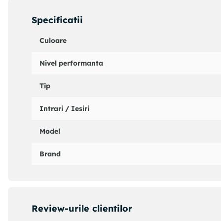
DIMENSIUNI GAT
Specificatii
Scara: 648 mm/ 25,5"
a: Latimea 43mm la NUT
Culoare
b: latime 58 mm la 24F
c: grosime 19,5 mm la 1F
Nivel performanta
d: Grosimea 21,5 mm la 12F
Raza: 400 mmR
Tip
Intrari / Iesiri
Model
Brand
Review-urile clientilor