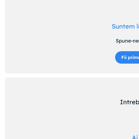
Suntem î
Spune-ne 
Fii prim
Intreb
Ai