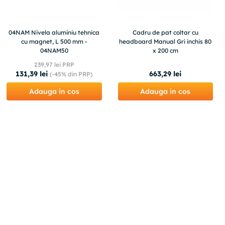
04NAM Nivela aluminiu tehnica
Cadru de pat coltar cu
cu magnet, L 500 mm -
headboard Manual Gri inchis 80
04NAM50
x 200 cm
239
,
97
lei PRP
131
,
39
lei
663
,
29
lei
(-
45%
din PRP)
Adauga in cos
Adauga in cos