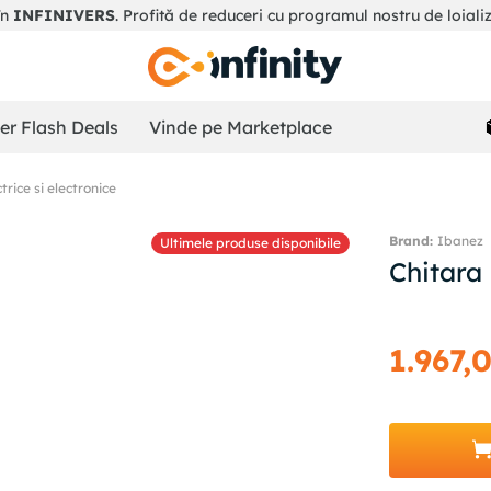
în
INFINIVERS
. Profită de reduceri cu programul nostru de loiali
r Flash Deals
Vinde pe Marketplace
rice si electronice
Ibanez
Ultimele produse disponibile
Chitara
1
.
967
,