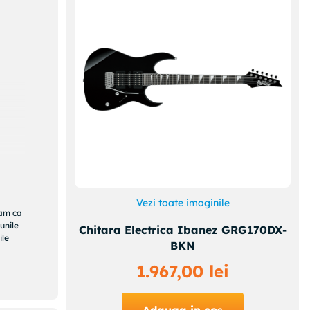
Vezi toate imaginile
ram ca
unile
Chitara Electrica Ibanez GRG170DX-
ile
BKN
1
.
967
,
00
lei