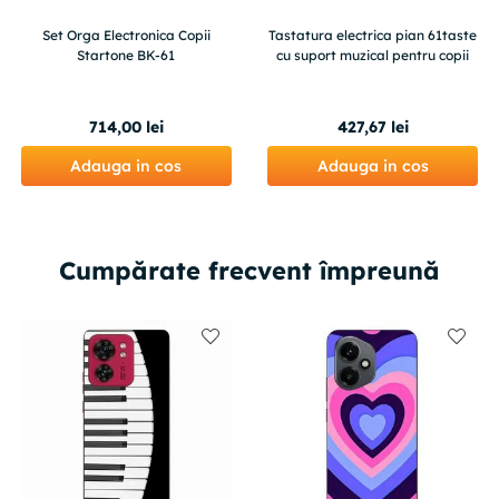
Set Orga Electronica Copii
Tastatura electrica pian 61taste
Startone BK-61
cu suport muzical pentru copii
714
,
00
lei
427
,
67
lei
Adauga in cos
Adauga in cos
Cumpărate frecvent împreună