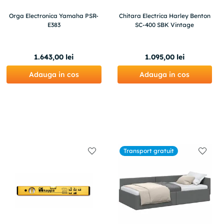
Orga Electronica Yamaha PSR-
Chitara Electrica Harley Benton
E383
SC-400 SBK Vintage
1
.
643
,
00
lei
1
.
095
,
00
lei
Adauga in cos
Adauga in cos
Transport gratuit