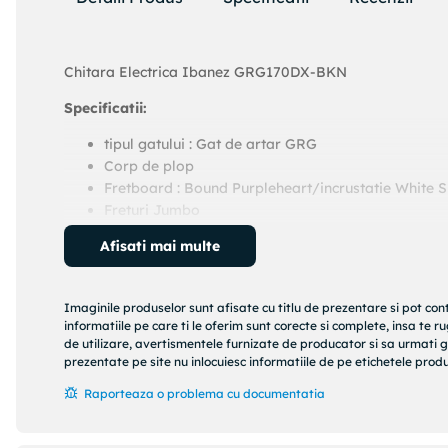
Chitara Electrica Ibanez GRG170DX-BKN
Specificatii:
tipul gatului : Gat de artar GRG
Corp de plop
Fretboard : Bound Purpleheart/incrustatie White 
Freturi Jumbo
numarul de frete 24
Afisati mai multe
bridge T102
spatiu sir 10,5 mm
neck pickup Infinity R (H) Pasiv/Ceramic
Imaginile produselor sunt afisate cu titlu de prezentare si pot con
middle pickup Infinity RS (S) Pasiv/Ceramic
informatiile pe care ti le oferim sunt corecte si complete, insa te 
bridge pickup Infinity R (H) Pasiv/Ceramic
de utilizare, avertismentele furnizate de producator si sa urmati g
prezentate pe site nu inlocuiesc informatiile de pe etichetele produs
acordare din fabrica 1E,2B,3G,4D,5A,6E
ecartament corzi .009/.011/.016/.024/.032/.042
Raporteaza o problema cu documentatia
culoare hardware : Crom
culaore Chitara Black Night