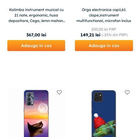
Kalimba instrument muzical cu
Orga electronica copii,61
21 note, ergonomic, husa
clape,instrument
depozitare, Cega, lemn mahon,
multifunctional, microfon inclus
model cerb
200
,
00
lei PRP
367
,
00
lei
149
,
21
lei
(-
25%
din PRP)
Adauga in cos
Adauga in cos