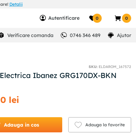
zare!
Detalii
Autentificare
0
0
Verificare comanda
0746 346 489
Ajutor
SKU
:
ELDAROM_167572
 Electrica Ibanez GRG170DX-BKN
00
lei
Adauga in cos
Adauga la favorite