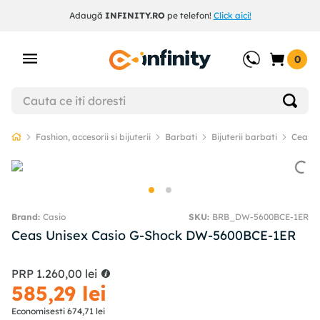
Adaugă
INFINITY.RO
pe telefon!
Click aici!
0
Fashion, accesorii si bijuterii
Barbati
Bijuterii barbati
Ceasur
Casio
SKU
:
BRB_DW-5600BCE-1ER
Ceas Unisex Casio G-Shock DW-5600BCE-1ER
PRP
1
.
260
,
00
lei
585
,
29
lei
Economisesti
674
,
71
lei