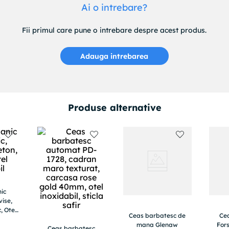
Ai o intrebare?
Fii primul care pune o intrebare despre acest produs.
Adauga intrebarea
Produse alternative
ic
vise,
, Otel
Ceas barbatesc de
Ce
l
mana Glenaw
For
Ceas barbatesc