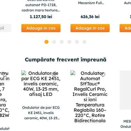
Mecanism Full
Aut
automat PD-1728,
Automatic Multi
Cl
cadran maro texturat,
Functional Tourbillon
Bu
carcasa rose gold
1
.
127
,
50
lei
626
,
36
lei
Vi
40mm, otel inoxidabil,
sticla safir
il
Adauga in cos
Adauga in cos
Ad
Cumpărate frecvent împreună
Ondulator de par ECG
KE 2451, invelis
ceramic, 40W, 13-25
MESK
mm, afisaj LED
Ondul
ndulat