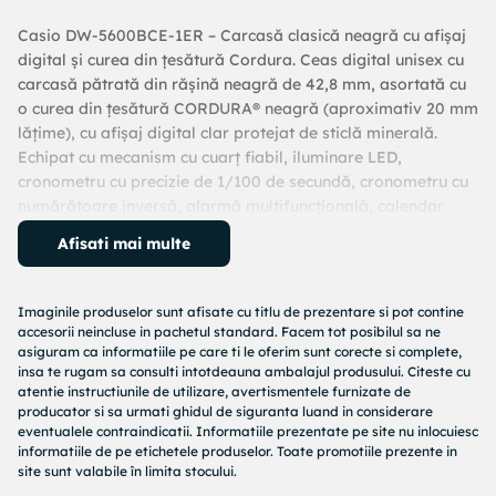
Casio DW-5600BCE-1ER – Carcasă clasică neagră cu afișaj
digital și curea din țesătură Cordura. Ceas digital unisex cu
carcasă pătrată din rășină neagră de 42,8 mm, asortată cu
o curea din țesătură CORDURA® neagră (aproximativ 20 mm
lățime), cu afișaj digital clar protejat de sticlă minerală.
Echipat cu mecanism cu cuarț fiabil, iluminare LED,
cronometru cu precizie de 1/100 de secundă, cronometru cu
numărătoare inversă, alarmă multifuncțională, calendar
complet automat și format 12/24 ore. Rezistent la apă (20
Afisati mai multe
ATM), potrivit pentru activități marine profesionale, sporturi
nautice serioase și scufundări fără echipament de
scufundare. Dimensiuni carcasă: 48,9 × 42,8 × 13,4 mm;
Imaginile produselor sunt afisate cu titlu de prezentare si pot contine
lungime curea reglabilă: 14,5–21,5 cm. Fiecare ceas este
accesorii neincluse in pachetul standard. Facem tot posibilul sa ne
livrat în cutia originală Casio, garantând autenticitatea și
asiguram ca informatiile pe care ti le oferim sunt corecte si complete,
insa te rugam sa consulti intotdeauna ambalajul produsului. Citeste cu
calitatea.
atentie instructiunile de utilizare, avertismentele furnizate de
producator si sa urmati ghidul de siguranta luand in considerare
eventualele contraindicatii. Informatiile prezentate pe site nu inlocuiesc
informatiile de pe etichetele produselor. Toate promotiile prezente in
site sunt valabile în limita stocului.