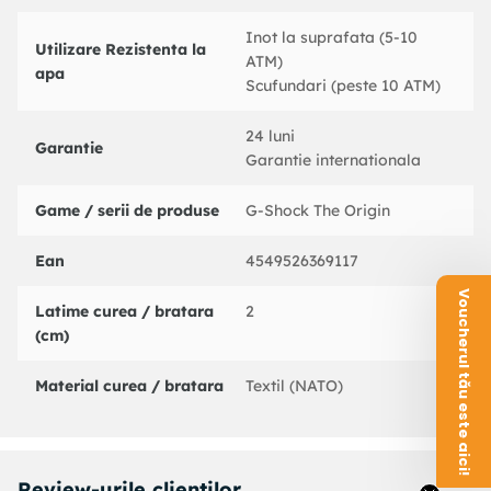
Inot la suprafata (5-10
Utilizare Rezistenta la
ATM)
apa
Scufundari (peste 10 ATM)
24 luni
Garantie
Garantie internationala
Game / serii de produse
G-Shock The Origin
Ean
4549526369117
Voucherul tău este aici!
Latime curea / bratara
2
(cm)
Material curea / bratara
Textil (NATO)
Review-urile clientilor