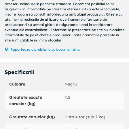
caruciorul EAZY MINNIE ofera o solutie practica pentru
accesorii neincluse in pachetul standard. Facem tot posibilul sa ne
plimbarile zilnice. sezutul ergonomic asigura confortul optim
asiguram ca informatiile pe care ti le oferim sunt corecte si complete,
insa te rugam sa consulti intotdeauna ambalajul produsului. Citeste cu
al micutului tau. În vacantasi in fiecare zi EAZY MINNIE este
atentie instructiunile de utilizare, avertismentele furnizate de
cel mai usor carucior umbrela! Cantareste doar 4,5 kg si este
producator si sa urmati ghidul de siguranta luand in considerare
extrem de simplu de pliat. Aveti nevoie sa urcati scarile? Cu
eventualele contraindicatii. Informatiile prezentate pe site nu inlocuiesc
EAZY MINNIE transportul caruciorului si al copilului in
informatiile de pe etichetele produselor. Toate promotiile prezente in
site sunt valabile în limita stocului.
acelasi timp nu mai este o provocare! Siguranta copilului tau
este o prioritate Cu functii avansate de blocare si un sistem
Raporteaza o problema cu documentatia
de pliere intuitiv, caruciorul EAZY MINNIE pune siguranta
copilului pe primul loc. Curele reglabile in 5 puncte Acestea
asigura o fixare ferma si ajustabila a copilului in scaunul
Specificatii
caruciorului, prevenind orice miscare nedorita. Ajustabilitate
usoara Curelele pot fi reglate cu usurinta pe masura ce
Culoare
Negru
copilul creste, asigurandu-se ca acesta este intotdeauna bine
securizat si confortabil. Frane pe rotile din spate Cele doua
Greutate exacta
4.5
frane pe rotile din spate ofera control suplimentar. Puteti
carucior (kg)
folosi una dintre ele pentru a bloca in siguranta caruciorul
atunci cand este necesar. Design atractiv Decorat cu
personaje Disney preferate, fiecare plimbare devine o
Greutate carucior (kg)
Ultra-usor (sub 7 kg)
bucurie pentru cel mic. Designul placut si vesel al caruciorului