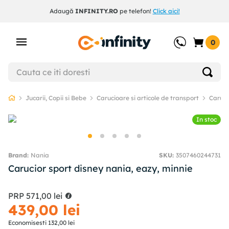
Adaugă
INFINITY.RO
pe telefon!
Click aici!
0
Jucarii, Copii si Bebe
Carucioare si articole de transport
Caruci
In stoc
Nania
SKU
:
3507460244731
Carucior sport disney nania, eazy, minnie
PRP
571
,
00
lei
439
,
00
lei
Economisesti
132
,
00
lei