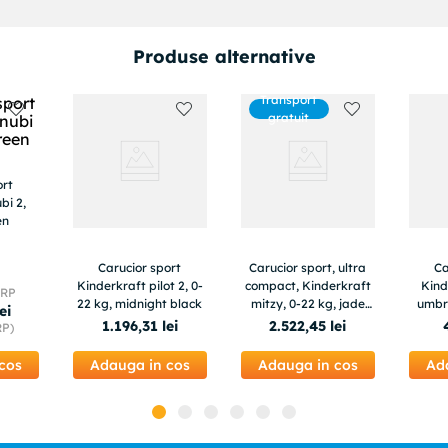
Produse alternative
Transport
gratuit
ort
bi 2,
en
Carucior sport
Carucior sport, ultra
Ca
Kinderkraft pilot 2, 0-
compact, Kinderkraft
Kind
PRP
22 kg, midnight black
mitzy, 0-22 kg, jade
umbr
lei
green
1
.
196
,
31
lei
2
.
522
,
45
lei
RP)
cos
Adauga in cos
Adauga in cos
Ad