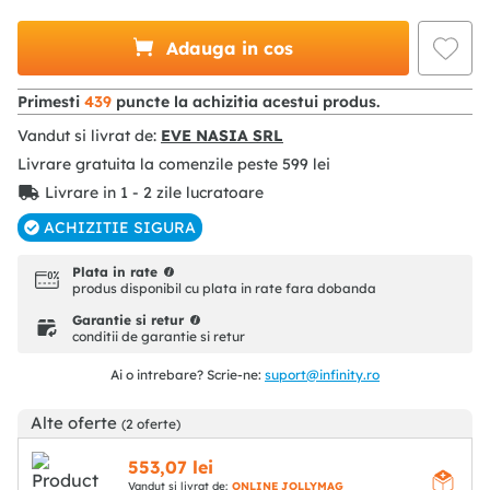
Adauga in cos
Primesti
439
puncte la achizitia acestui produs.
Vandut si livrat de:
EVE NASIA SRL
Livrare gratuita la comenzile peste
599
lei
Livrare in 1 - 2 zile lucratoare
ACHIZITIE SIGURA
Plata in rate
produs disponibil cu plata in rate fara dobanda
Garantie si retur
conditii de garantie si retur
Ai o intrebare? Scrie-ne:
suport@infinity.ro
Alte oferte
(2 oferte)
553
,
07
lei
Vandut si livrat de:
ONLINE JOLLYMAG