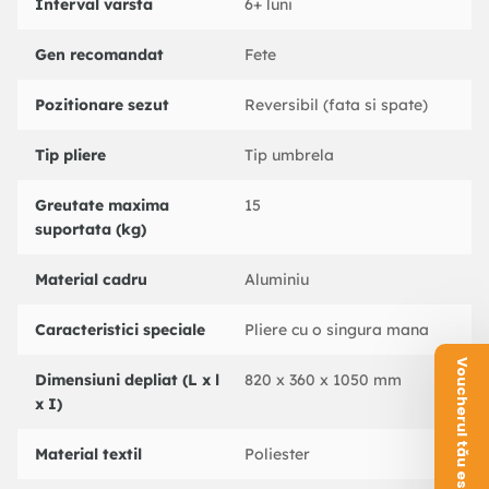
adauga un element de distractie si entuziasm la experienta
Interval varsta
6+ luni
de plimbare. Cu EAZY MINNIE, te poti bucura de plimbari
linistite, stiind ca copilul tau este intr-un mediu sigur si
Gen recomandat
Fete
confortabil. Dimensuni produs Înaltime 105 cm Latime 36 cm
Adancime 82 cm Greutate 4.7 kg
Pozitionare sezut
Reversibil (fata si spate)
Tip pliere
Tip umbrela
Greutate maxima
15
suportata (kg)
Material cadru
Aluminiu
Caracteristici speciale
Pliere cu o singura mana
Voucherul tău este aici!
Dimensiuni depliat (L x l
820 x 360 x 1050 mm
x I)
Material textil
Poliester