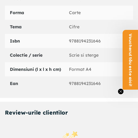
Forma
Carte
Tema
Cifre
Voucherul tău este aici!
Isbn
9788194231646
Colectie / serie
Scrie si sterge
Dimensiuni (l x l x h cm)
Format A4
Ean
9788194231646
Review-urile clientilor