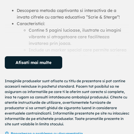
Descopera metoda captivanta si interactiva de a
invata cifrele cu cartea educativa ”Scrie & Sterge”!
Caracteristici:
Contine 5 pagini lucioase, ilustrate cu imagini
vibrante si atragatoare care faciliteaza
invatarea prin joaca.
Include un marker special care permite scrierea
si stergerea, oferind posibilitatea de a reutiliza
Afisati mai multe
cartea de nenumarate ori.
Activitati de potrivire si jocuri distractive care
transforma invatarea intr-o experienta ludica si
Imaginile produselor sunt afisate cu titlu de prezentare si pot contine
educativa.
accesorii neincluse in pachetul standard. Facem tot posibilul sa ne
Atrage atentia copiilor, stimulandu-le
asiguram ca informatiile pe care ti le oferim sunt corecte si complete,
curiozitatea si dorinta de a descoperi numerele.
insa te rugam sa consulti intotdeauna ambalajul produsului. Citeste cu
Beneficii:
atentie instructiunile de utilizare, avertismentele furnizate de
producator si sa urmati ghidul de siguranta luand in considerare
Promoveaza dezvoltarea abilitatilor cognitive si
eventualele contraindicatii. Informatiile prezentate pe site nu inlocuiesc
motorii fine prin activitati practice si interactive.
informatiile de pe etichetele produselor. Toate promotiile prezente in
Ofera ore nesfarsite de distractie educativa,
site sunt valabile în limita stocului.
captand interesul celor mici in invatarea cifrelor.
Raporteaza o problema cu documentatia