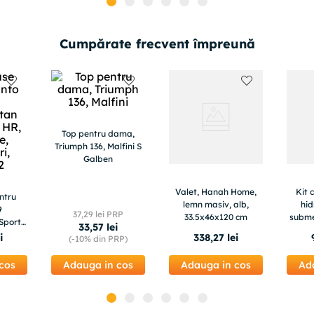
Cumpărate frecvent împreună
Top pentru dama,
Triumph 136, Malfini S
Galben
Valet, Hanah Home,
Kit 
ntru
lemn masiv, alb,
hid
9
37
,
29
lei PRP
33.5x46x120 cm
subme
Sport
33
,
57
lei
econo
bile,
i
338
,
27
lei
(-
10%
din PRP)
rezerv
665.02
inox, 
cos
Adauga in cos
Adauga in cos
Ad
5 c