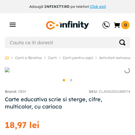
Adaugă
INFINITY.RO
pe telefon!
Click aici!
0
Carti si Birotica
Carti
Carti pentru copii
Activitati extracurri
OEM
SKU
:
CLASS1001188574
Carte educativa scrie si sterge, cifre,
multicolor, cu carioca
18
,
97
lei