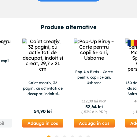
Produse alternative
 copii
Pop-Up Birds – Carte
pentru copii 5+ ani,
Caiet creativ, 32
Usborne
160 de
pagini, cu activitati de
clasa
decupat, indoit si
Spira
creat, 29,7 × 21 cm
pe
112
,
00
lei PRP
4
52
,
64
lei
54
,
90
lei
(-
53%
din PRP)
(-
il
Adauga in cos
Adauga in cos
Ad