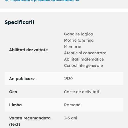
Produsul este unisex, fiind ideal atat pentru
baieti, cat si pentru fete.
Avertismente:
AVERTISMENT! Pericol de asfixiere.
Specificatii
Nerecomandat copiilor mai mici de 3 ani, contine
componente mici ce pot fi inghitite.
Gandire logica
Transforma fiecare moment intr-o oportunitate de
Motricitate fina
invatare alaturi de cartea ”Scrie & Sterge”!
Memorie
Abilitati dezvoltate
Atentie si concentrare
Abilitati matematice
Cunostinte generale
An publicare
1930
Gen
Carte de activitati
Limba
Romana
Varsta recomandata
3-5 ani
(text)