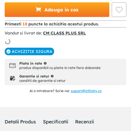
Adauga in cos
Primesti
18
puncte la achizitia acestui produs.
Vandut si livrat de:
CM CLASS PLUS SRL
ACHIZITIE SIGURA
Plata in rate
produs disponibil cu plata in rate fara dobanda
Garantie si retur
conditii de garantie si retur
Ai o intrebare? Scrie-ne:
suport@infinity.ro
Detalii Produs
Specificatii
Recenzii