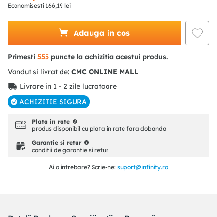
Economisesti
166
,
19
lei
Adauga in cos
Primesti
555
puncte la achizitia acestui produs.
Vandut si livrat de:
CMC ONLINE MALL
Livrare in 1 - 2 zile lucratoare
ACHIZITIE SIGURA
Plata in rate
produs disponibil cu plata in rate fara dobanda
Garantie si retur
conditii de garantie si retur
Ai o intrebare? Scrie-ne:
suport@infinity.ro