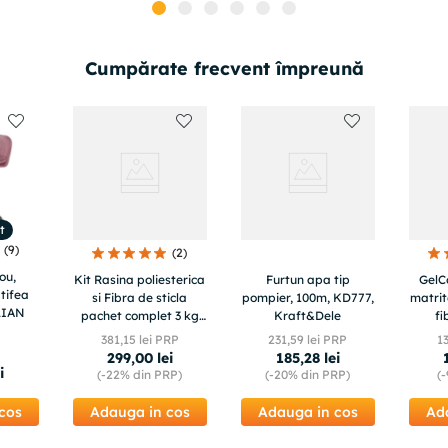
Cumpărate frecvent împreună
t
(
9
)
(
2
)
ou,
Kit Rasina poliesterica
Furtun apa tip
GelC
tifea
si Fibra de sticla
pompier, 100m, KD777,
matrit
KLIAN
pachet complet 3 kg
Kraft&Dele
fi
pentru reparatii auto,
381
,
15
lei PRP
231
,
59
lei PRP
1
moto , ambarcatiuni
299
,
00
lei
185
,
28
lei
BIG KIT
i
(-
22%
din PRP)
(-
20%
din PRP)
(-
cos
Adauga in cos
Adauga in cos
Ad