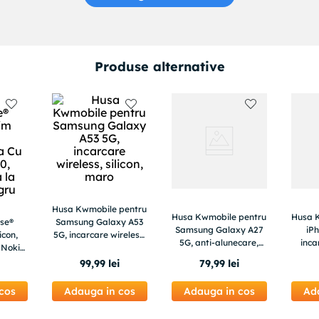
Produse alternative
Husa Kwmobile pentru
Husa Kwmobile pentru
Husa 
se®
Samsung Galaxy A53
Samsung Galaxy A27
iP
icon,
5G, incarcare wireless,
5G, anti-alunecare,
inca
 Nokia
silicon, maro
silicon, roz neon
sili
ta la
i
99
,
99
lei
79
,
99
lei
ru
cos
Adauga in cos
Adauga in cos
Ad