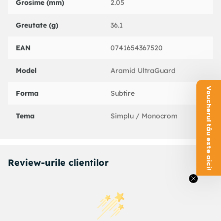
Grosime (mm)
2.05
Greutate (g)
36.1
EAN
0741654367520
Model
Aramid UltraGuard
Voucherul tău este aici!
Forma
Subtire
Tema
Simplu / Monocrom
Review-urile clientilor