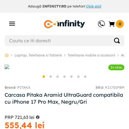
Adaugă
INFINITY.RO
pe telefon!
Click aici!
0
Laptop, Telefoane si Tablete
Telefoane mobile si accesorii
Acce
In stoc
PITAKA
SKU
:
KI1701PBM
Carcasa Pitaka Aramid UltraGuard compatibila
cu iPhone 17 Pro Max, Negru/Gri
PRP
721
,
63
lei
555
,
44
lei