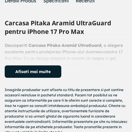
Detalii Produs
Specificatii
Recenzii
Carcasa Pitaka Aramid UltraGuard
pentru iPhone 17 Pro Max
Descoperiti
Carcasa Pitaka Aramid UltraGuard
, o alegere
excelenta pentru protejarea iPhone-ului dumneavoastra 17
Pro Max. Cu un design elegant in nuante de
negru
si
gri
,
aceasta carcasa nu doar ca arata bine, dar ofera si o
protectie superioara.
Afisati mai multe
Protectie Avansata
Imaginile produselor sunt afisate cu titlu de prezentare si pot contine
accesorii neincluse in pachetul standard. Facem tot posibilul sa ne
Fabricata din
aramida
, carcasa asigura o aparare eficienta
asiguram ca informatiile pe care ti le oferim sunt corecte si complete,
impotriva
zgarieturilor
,
socurilor
,
picaturilor de
insa te rugam sa consulti intotdeauna ambalajul produsului. Citeste cu
apa
si
prafului
. Aceasta este solutia ideala pentru cei care
atentie instructiunile de utilizare, avertismentele furnizate de
producator si sa urmati ghidul de siguranta luand in considerare
doresc sa isi pastreze telefonul in stare perfecta, fara a
eventualele contraindicatii. Informatiile prezentate pe site nu inlocuiesc
compromite stilul.
informatiile de pe etichetele produselor. Toate promotiile prezente in