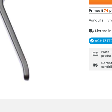
Primesti
74
pu
Vandut si livr
Livrare in
ACHIZIT
Plata i
produs 
Garanti
conditi