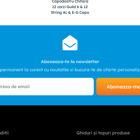
Corzi Chitara Bass Harley
Doza Mishuyama V5 Sennheiser
Benton 45-105
44
,
00
lei
874
,
00
lei
Adauga in cos
Adauga in cos
Cumpărate frecvent împreună