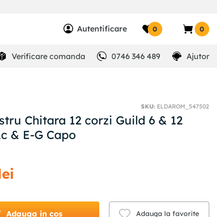
Autentificare
0
0
Verificare comanda
0746 346 489
Ajutor
SKU
:
ELDAROM_547502
tru Chitara 12 corzi Guild 6 & 12
Ac & E-G Capo
lei
Adauga in cos
Adauga la favorite