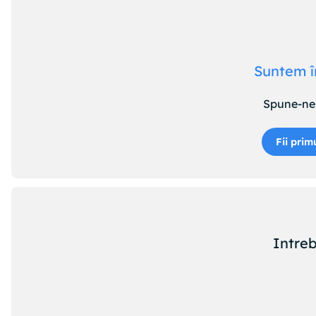
Suntem î
Spune-ne 
Fii prim
Intreb