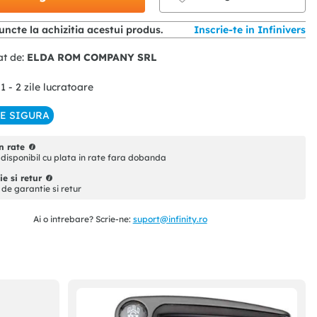
ncte la achizitia acestui produs.
Inscrie-te in Infinivers
at de:
ELDA ROM COMPANY SRL
 1 - 2 zile lucratoare
IE SIGURA
n rate
disponibil cu plata in rate fara dobanda
e si retur
i de garantie si retur
Ai o intrebare? Scrie-ne:
suport@infinity.ro