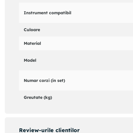
Instrument compatibil
Culoare
Material
Model
Numar corzi (in set)
Greutate (kg)
Review-urile clientilor