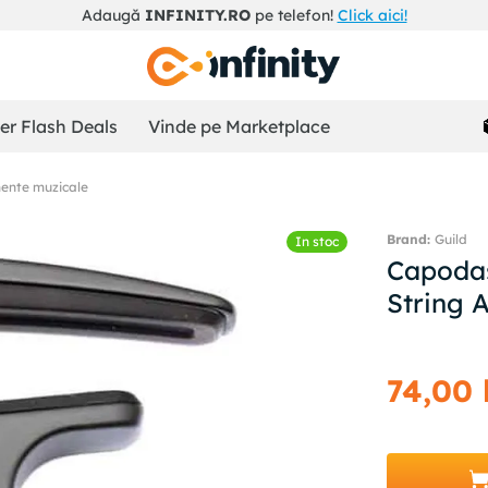
Adaugă
INFINITY.RO
pe telefon!
Click aici!
r Flash Deals
Vinde pe Marketplace
mente muzicale
Guild
In stoc
Capodas
String 
74
,
00