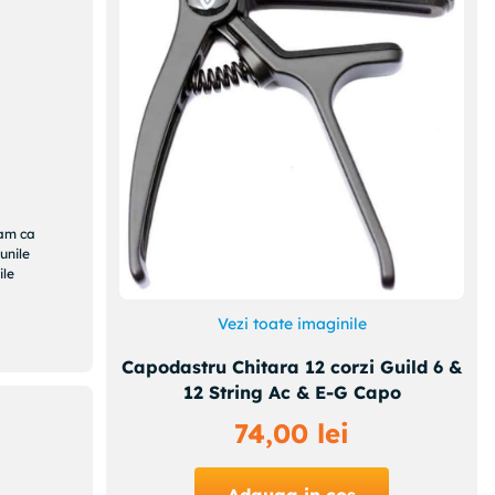
ram ca
unile
ile
Vezi toate imaginile
Capodastru Chitara 12 corzi Guild 6 &
12 String Ac & E-G Capo
74
,
00
lei