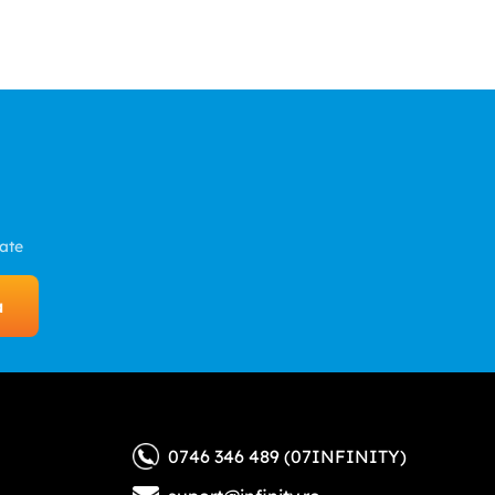
Stoc limitat
Bratara Saxofon Rovner Versa
Martin Guitars MA175 Authentic
X-1RL Ligature
443
,
00
lei
48
,
00
lei
Adauga in cos
Adauga in cos