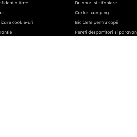
Seminte floarea soarelui
Bulb, Lycoris Aurea Galben,
Syngenta Sumiko 150.000
bulb, calibru 10/+
seminte
1
.
550
,
00
lei
13
,
78
lei
Adauga in cos
Adauga in cos
Produse vizualizate recent
Capodastru Chitara
12 corzi Guild 6 & 12
String Ac & E-G Capo