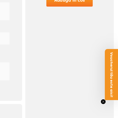
Adauga in cos
Voucherul tău este aici!