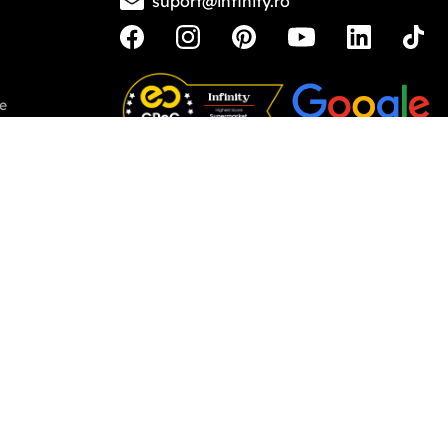
Seminte tomate Reyana F1 - 250
Trandafiri England, radacina
seminte
nuda
25
,
00
lei
15
,
60
lei
Adauga in cos
Adauga in cos