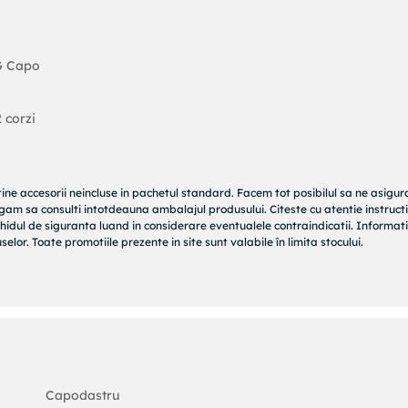
-G Capo
2 corzi
tine accesorii neincluse in pachetul standard. Facem tot posibilul sa ne asigu
rugam sa consulti intotdeauna ambalajul produsului. Citeste cu atentie instructi
hidul de siguranta luand in considerare eventualele contraindicatii. Informati
elor. Toate promotiile prezente in site sunt valabile în limita stocului.
Capodastru