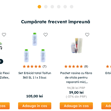
Cumpărate frecvent împreună
t
(
7
)
(
8
)
z Flexi
Set Erbicid total Taifun
Pachet rasina cu fibra
Erbi
Zollex,
360 SL 1 l x 3 buc
de sticla pentru
reparatii mici,
crapaturi, fisuri
94
,
38
lei PRP
59
,
00
lei
105
,
00
lei
(-
37%
din PRP)
cos
Adauga in cos
Adauga in cos
Ad