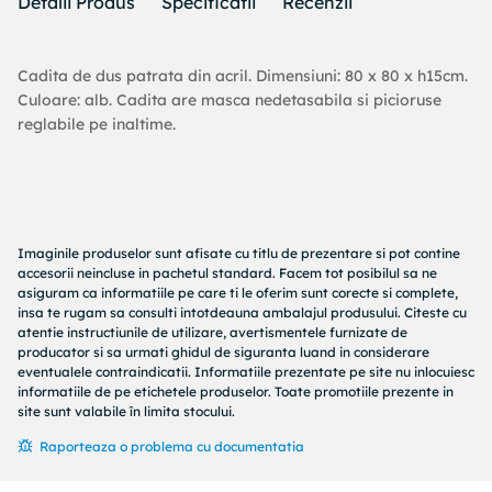
Detalii Produs
Specificatii
Recenzii
Cadita de dus patrata din acril. Dimensiuni: 80 x 80 x h15cm.
Culoare: alb. Cadita are masca nedetasabila si picioruse
reglabile pe inaltime.
Imaginile produselor sunt afisate cu titlu de prezentare si pot contine
accesorii neincluse in pachetul standard. Facem tot posibilul sa ne
asiguram ca informatiile pe care ti le oferim sunt corecte si complete,
insa te rugam sa consulti intotdeauna ambalajul produsului. Citeste cu
atentie instructiunile de utilizare, avertismentele furnizate de
producator si sa urmati ghidul de siguranta luand in considerare
eventualele contraindicatii. Informatiile prezentate pe site nu inlocuiesc
informatiile de pe etichetele produselor. Toate promotiile prezente in
site sunt valabile în limita stocului.
Raporteaza o problema cu documentatia