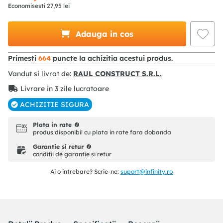
Economisesti
27
,
95
lei
Adauga in cos
Primesti
664
puncte la achizitia acestui produs.
Vandut si livrat de:
RAUL CONSTRUCT S.R.L.
Livrare in 3 zile lucratoare
ACHIZITIE SIGURA
Plata in rate
produs disponibil cu plata in rate fara dobanda
Garantie si retur
conditii de garantie si retur
Ai o intrebare? Scrie-ne:
suport@infinity.ro