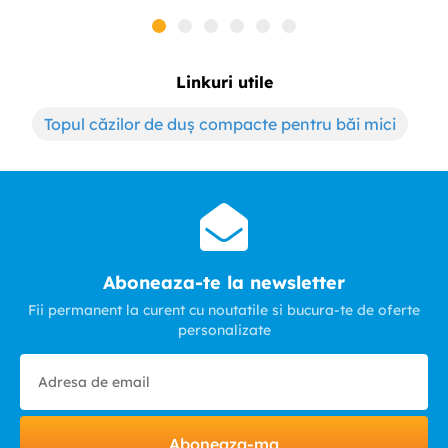
Linkuri utile
Topul căzilor de duș compacte pentru băi mici
Aboneaza-te la newsletter
Fii permanent la curent cu noutatile si bucura-te de oferte
personalizate
Aboneaza-ma