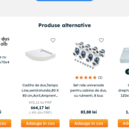
Produse alternative
s cu
0x70x4
(
1
)
Cadita de dus,Tempo
Set role universale
Line,semirotunda,80 X
pentru cabina de dus,
dreptu
80 cm,Acril,Amprenta
cu rulmenti, 8 buc
120x
antiderapanta
692
,
12
lei PRP
664
,
17
lei
i
83
,
88
lei
1
(-
4%
din PRP)
cos
Adauga in cos
Adauga in cos
Ad