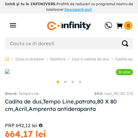
Intră și tu în INFINIVERS.
Profită de reduceri cu programul nostru de
loializare!
Descoperă aici!
0
Casa si Gradina
Sanitare
Cazi si cabine de dus
Cadite dus
In stoc
Tempo Line
SKU
:
raul_RC-RC-170
Cadita de dus,Tempo Line,patrata,80 X 80
cm,Acril,Amprenta antiderapanta
PRP
692
,
12
lei
664
,
17
lei