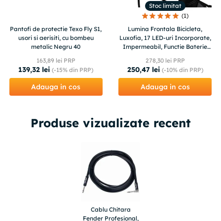
Stoc limitat
(
1
)
Pantofi de protectie Texo Fly S1,
Lumina Frontala Bicicleta,
usori si aerisiti, cu bombeu
Luxofia, 17 LED-uri Incorporate,
metalic Negru 40
Impermeabil, Functie Baterie
Externa, incarcare USB
163
,
89
lei PRP
278
,
30
lei PRP
139
,
32
lei
250
,
47
lei
(-
15%
din PRP)
(-
10%
din PRP)
Adauga in cos
Adauga in cos
Produse vizualizate recent
Cablu Chitara
Fender Profesional,