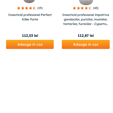
(
19
)
(
43
)
Insecticid profesional Perfect
Insecticid profesional impotriva
Killer Forte
gandacilor, puricilor, mustelor,
tantarilor, furnicilor - Cypertox
FORTE 1L
112
,
53
lei
112
,
87
lei
Adauga in cos
Adauga in cos