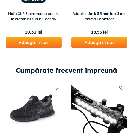
Mufa XLR 8 pini mama pentru
Adaptor Jack 3.5 mm la 6.3 mm
microfon cu surub Goobay
mama Cabletech
10
,
30
lei
18
,
55
lei
Adauga in cos
Adauga in cos
Cumpărate frecvent împreună