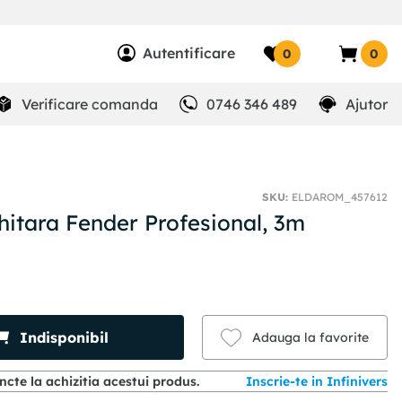
Autentificare
0
0
Verificare comanda
0746 346 489
Ajutor
SKU
:
ELDAROM_457612
hitara Fender Profesional, 3m
Indisponibil
Adauga la favorite
cte la achizitia acestui produs.
Inscrie-te in Infinivers