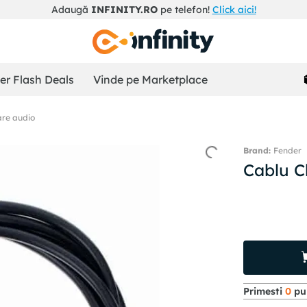
Adaugă
INFINITY.RO
pe telefon!
Click aici!
r Flash Deals
Vinde pe Marketplace
are audio
Fender
Cablu C
Primesti
0
pun