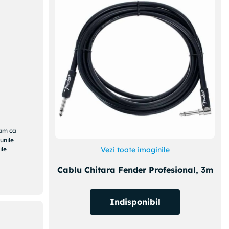
ram ca
unile
ile
Vezi toate imaginile
Cablu Chitara Fender Profesional, 3m
Indisponibil