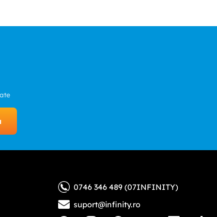
zate
a
0746 346 489 (07INFINITY)
suport@infinity.ro