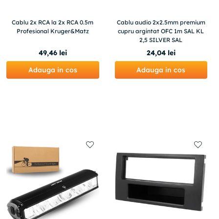
Cablu 2x RCA la 2x RCA 0.5m
Cablu audio 2x2.5mm premium
Profesional Kruger&Matz
cupru argintat OFC 1m SAL KL
2,5 SILVER SAL
49
,
46
lei
24
,
04
lei
Adauga in cos
Adauga in cos