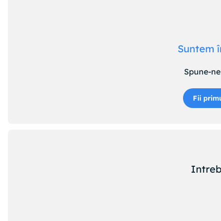
Suntem î
Spune-ne 
Fii prim
Intreb