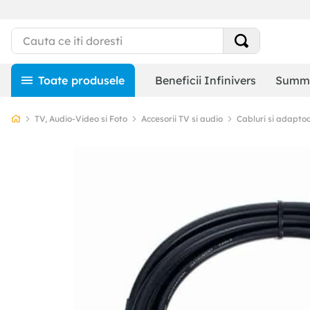
Beneficii Infinivers
Summe
TV, Audio-Video si Foto
Accesorii TV si audio
Cabluri si adapto