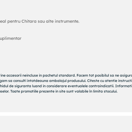
eal pentru Chitara sau alte instrumente.
uplimentar
tine accesorii neincluse in pachetul standard. Facem tot posibilul sa ne asigu
rugam sa consulti intotdeauna ambalajul produsului. Citeste cu atentie instructi
hidul de siguranta luand in considerare eventualele contraindicatii. Informati
elor. Toate promotiile prezente in site sunt valabile în limita stocului.