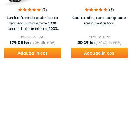
(
1
)
(
2
)
Lumina frontala profesionala
Cadru radio , rama adaptoare
bicicleta, luminozitate 1000
radio pentru ford
lumeni, baterie interna 2000
mAh, incarcare USB, negru
198
,
98
lei PRP
71
,
50
lei PRP
179
,
08
lei
50
,
19
lei
(-
10%
din PRP)
(-
30%
din PRP)
Adauga in cos
Adauga in cos