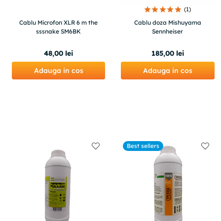
(
1
)
Cablu Microfon XLR 6 m the
Cablu doza Mishuyama
sssnake SM6BK
Sennheiser
48
,
00
lei
185
,
00
lei
Adauga in cos
Adauga in cos
Best sellers