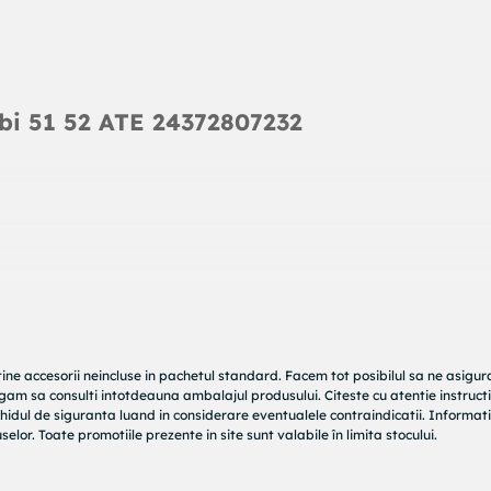
i 51 52 ATE 24372807232
tine accesorii neincluse in pachetul standard. Facem tot posibilul sa ne asigu
rugam sa consulti intotdeauna ambalajul produsului. Citeste cu atentie instructi
hidul de siguranta luand in considerare eventualele contraindicatii. Informati
elor. Toate promotiile prezente in site sunt valabile în limita stocului.