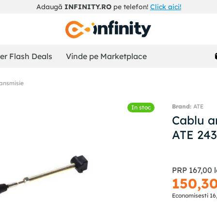
Adaugă
INFINITY.RO
pe telefon!
Click aici!
r Flash Deals
Vinde pe Marketplace
ransmisie
ATE
In stoc
Cablu a
ATE 24
PRP
167
,
00
l
150
,
3
Economisesti
16