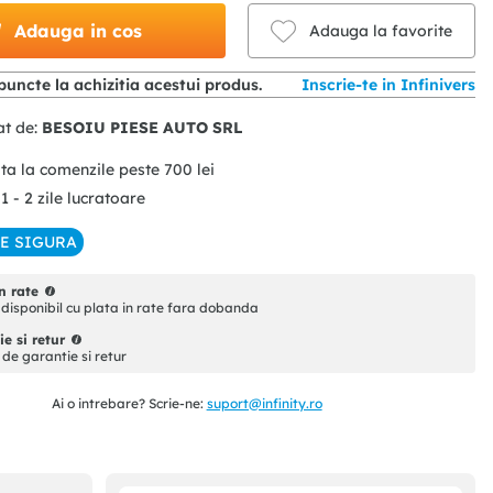
Adauga in cos
Adauga la favorite
puncte la achizitia acestui produs.
Inscrie-te in Infinivers
at de:
BESOIU PIESE AUTO SRL
ita la comenzile peste
700
lei
 1 - 2 zile lucratoare
IE SIGURA
n rate
disponibil cu plata in rate fara dobanda
e si retur
i de garantie si retur
Ai o intrebare? Scrie-ne:
suport@infinity.ro