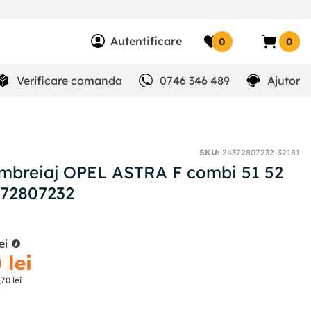
Autentificare
0
0
Verificare comanda
0746 346 489
Ajutor
SKU
:
24372807232-32181
mbreiaj OPEL ASTRA F combi 51 52
372807232
ei
0
lei
,
70
lei