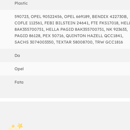
Plastic
590723, OPEL 90522456, OPEL 669189, BENDIX 422730B,
COFLE 112561, FEBI BILSTEIN 24641, FTE FKS17018, HEL
8AK355700751, HELLA PAGID 8AK355700751, NK 923633,
PAGID 86128, PEX 50716, QUINTON HAZELL QCC1841,
SACHS 3074003350, TEXTAR 58008700, TRW GCC1816
Da
Opel
Fata