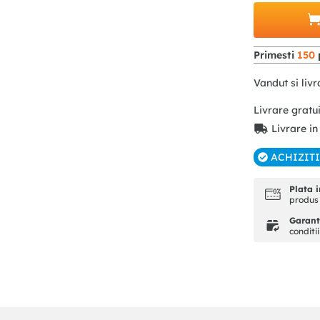
Primesti
150
Vandut si livr
Livrare gratu
Livrare in
ACHIZIT
Plata i
produs 
Garanti
conditi