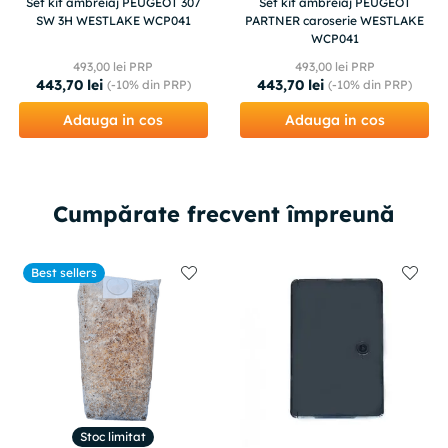
Set kit ambreiaj PEUGEOT 307
Set kit ambreiaj PEUGEOT
SW 3H WESTLAKE WCP041
PARTNER caroserie WESTLAKE
WCP041
493
,
00
lei PRP
493
,
00
lei PRP
443
,
70
lei
443
,
70
lei
(-
10%
din PRP)
(-
10%
din PRP)
Adauga in cos
Adauga in cos
Cumpărate frecvent împreună
Best sellers
Stoc limitat