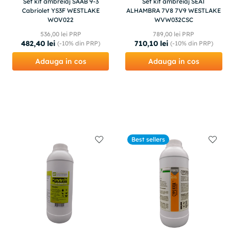
Set kit ambreiaj SAAB 9-3
Set kit ambreiaj SEAT
Cabriolet YS3F WESTLAKE
ALHAMBRA 7V8 7V9 WESTLAKE
WOV022
WVW032CSC
536
,
00
lei PRP
789
,
00
lei PRP
482
,
40
lei
710
,
10
lei
(-
10%
din PRP)
(-
10%
din PRP)
Adauga in cos
Adauga in cos
Best sellers