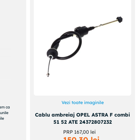
Vezi toate imaginile
ram ca
unile
Cablu ambreiaj OPEL ASTRA F combi
ile
51 52 ATE 24372807232
PRP
167
,
00
lei
150
,
30
lei