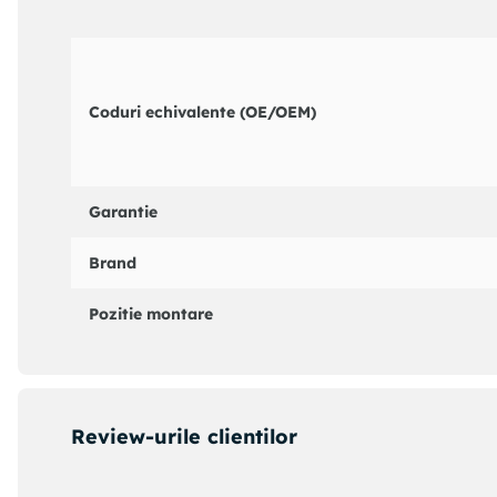
QUINTON HAZELL : QCC1841
SACHS : 3074003350
TEXTAR : 58008700
TRW : GCC1816
Coduri echivalente (OE/OEM)
Garantie
Brand
Pozitie montare
Review-urile clientilor