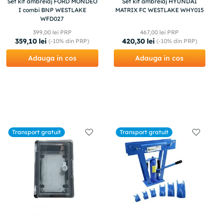
Set kit ambreiaj FORD MONDEO
Set kit ambreiaj HYUNDAI
I combi BNP WESTLAKE
MATRIX FC WESTLAKE WHY015
WFD027
399
,
00
lei PRP
467
,
00
lei PRP
359
,
10
lei
420
,
30
lei
(-
10%
din PRP)
(-
10%
din PRP)
Adauga in cos
Adauga in cos
Transport gratuit
Transport gratuit