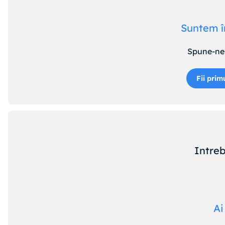
Suntem î
Spune-ne 
Fii prim
Intreb
Ai