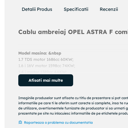
Detalii Produs
Specificatii
Recenzii
Cablu ambreiaj OPEL ASTRA F comb
Model masina: &nbsp
1.7 TDS motor 1686cc 60KW;
1.6 i 16V motor 1598cc 74KW;
1.4 i motor 1389cc 44KW;
1.6 i motor 1598cc 55KW;
Afisati mai multe
1.4 Si motor 1389cc 60KW;
1.7 D motor 1700cc 42KW;
1.7 TD motor 1700cc 50KW;
Imaginile produselor sunt afisate cu titlu de prezentare si pot con
An: 1994 - 1998
informatiile pe care ti le oferim sunt corecte si complete, insa te 
de utilizare, avertismentele furnizate de producator si sa urmati g
Cod produs:
24372807232
prezentate pe site nu inlocuiesc informatiile de pe etichetele produs
Producator:
ATE
Denumire produs:
Cablu ambreiaj
Raporteaza o problema cu documentatia