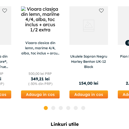
Vioara clasica din
lemn, marime 4/4,
alba, toc inclus + arcus
a din
Ukulele Sopran Negru
Pian 
1/2 extra
ore®,
Harley Benton UK-12
True
Black
rosie
PRP
500
,
00
lei PRP
i
349
,
21
lei
154
,
00
lei
2
RP)
(-
30%
din PRP)
cos
Adauga in cos
Adauga in cos
Ad
Linkuri utile