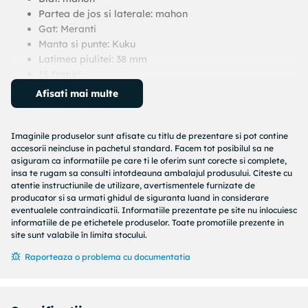
Partea de jos si laterale: mahon
Gat: Meranti
Manta si punte: Kuku
Latimea piulitei: 38 mm
15 freturi
Design gravat al orificiului de sunet si logo-ul
Afisati mai multe
suportului
Cheite cromate cu spate deschis, cu butoane negre
Finisaj: por deschis
Imaginile produselor sunt afisate cu titlu de prezentare si pot contine
accesorii neincluse in pachetul standard. Facem tot posibilul sa ne
Culoare: Albastru
asiguram ca informatiile pe care ti le oferim sunt corecte si complete,
insa te rugam sa consulti intotdeauna ambalajul produsului. Citeste cu
atentie instructiunile de utilizare, avertismentele furnizate de
producator si sa urmati ghidul de siguranta luand in considerare
eventualele contraindicatii. Informatiile prezentate pe site nu inlocuiesc
informatiile de pe etichetele produselor. Toate promotiile prezente in
site sunt valabile în limita stocului.
Raporteaza o problema cu documentatia