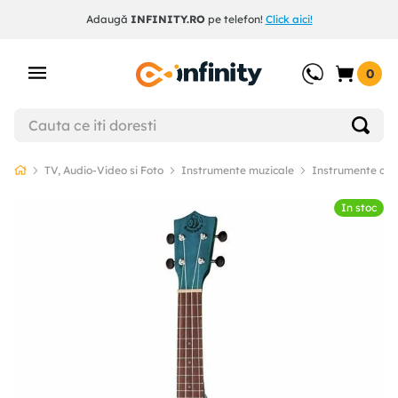
Adaugă
INFINITY.RO
pe telefon!
Click aici!
0
TV, Audio-Video si Foto
Instrumente muzicale
Instrumente clas
In stoc