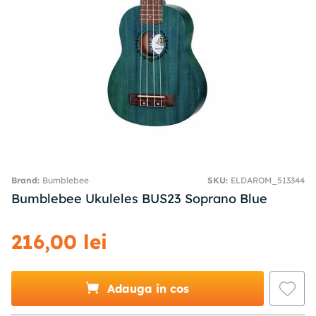
Bumblebee
SKU
:
ELDAROM_513344
Bumblebee Ukuleles BUS23 Soprano Blue
216
,
00
lei
Adauga in cos