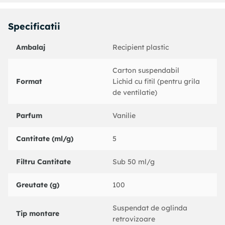
exista lichid in recipient.
Specificatii
Avantaje produs odorizant oglinda retrovizoare
Ambalaj
Recipient plastic
Parfum lichid controlabil
– dozare personalizata
Celuloza absorbanta
+ recipient cu picurator inclus
Carton suspendabil
Format
Lichid cu fitil (pentru grila
Tehnologie
MEMBRANA cu evaporare treptata
de ventilatie)
Parfum placut, de durata: Odorizant VANILLA
Parfum
Vanilie
Sistem de agatare vertical – ideal pentru oglinda
retrovizoare
Cantitate (ml/g)
5
Reimprospatare usoara – reaplicare posibila atata timp cat
Filtru Cantitate
Sub 50 ml/g
mai exista lichid
Nu murdareste si nu picura accidental
Greutate (g)
100
Suspendat de oglinda
Tip montare
retrovizoare