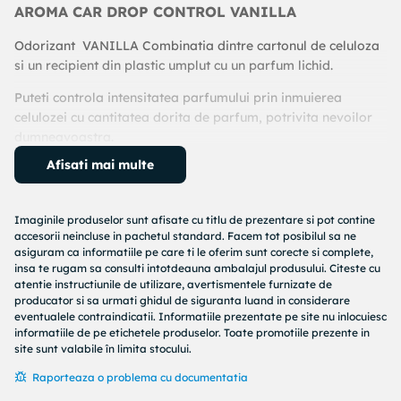
AROMA CAR DROP CONTROL VANILLA
Odorizant VANILLA Combinatia dintre cartonul de celuloza
si un recipient din plastic umplut cu un parfum lichid.
Puteti controla intensitatea parfumului prin inmuierea
celulozei cu cantitatea dorita de parfum, potrivita nevoilor
dumneavoastra.
Afisati mai multe
Tehnologie MEMBRANA - un recipient cu membrana umplut
cu un parfum lichid, plasat intr-un suport exterior. Parfumul
se evapora prin microporii din membrana.
Imaginile produselor sunt afisate cu titlu de prezentare si pot contine
accesorii neincluse in pachetul standard. Facem tot posibilul sa ne
Instructiuni de utilizare:
asiguram ca informatiile pe care ti le oferim sunt corecte si complete,
insa te rugam sa consulti intotdeauna ambalajul produsului. Citeste cu
1. Indepartati produsul din folie.
atentie instructiunile de utilizare, avertismentele furnizate de
producator si sa urmati ghidul de siguranta luand in considerare
2. Rupeti partea superioara a recipientului din plastic,
eventualele contraindicatii. Informatiile prezentate pe site nu inlocuiesc
inclinati-l si turnati o picatura din compozitie pe celuloza.
informatiile de pe etichetele produselor. Toate promotiile prezente in
site sunt valabile în limita stocului.
3. Agatati produsul pe verticala pe oglinda retrovizoare.
Raporteaza o problema cu documentatia
4. Puteti imbiba celuloza in mod repetat, atata timp cat