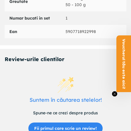
Greutate
50 - 100 g
Numar bucati in set
1
Ean
5907718922998
Voucherul tău este aici!
Review-urile clientilor
Suntem în căutarea stelelor!
Spune-ne ce crezi despre produs
Fii primul care scrie un review!