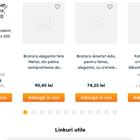
colant,
 x 250
Bratara eleganta fete
Bratara Ametist Ada,
Fa
Mehal, din pietre
pentru femei,
cr
semipretioase de
eleganta, cu cristale
Albast
Malachit, Piatra Lunii
de 8mm
Shell 
PRP
9
si Jad Verde, margele
mar
i
de 6mm
90
,
45
lei
74
,
25
lei
RP)
(-
cos
Adauga in cos
Adauga in cos
Ad
Linkuri utile