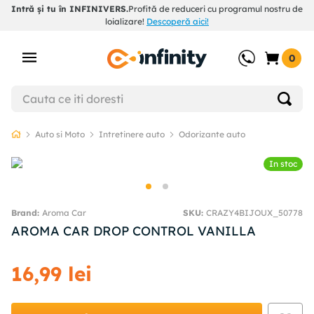
Intră și tu în INFINIVERS.
Profită de reduceri cu programul nostru de
loializare!
Descoperă aici!
0
Auto si Moto
Intretinere auto
Odorizante auto
In stoc
Aroma Car
SKU
:
CRAZY4BIJOUX_50778
AROMA CAR DROP CONTROL VANILLA
16
,
99
lei