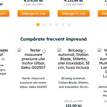
4
.
578
,
00
lei
4
.
133
,
84
lei
2
UVC, Functie incalzire,
2 x 9000 BTU, Clasa
lei
(-
23%
din PRP)
(-
23%
din PRP)
(-
Functie Tu
A++
cos
Adauga in cos
Adauga in cos
Ad
Cumpărate frecvent împreună
(
1
)
ete
gru,
, MDF
Tester masurare
Briceag automat,
presiune ulei motor
Italian Blade, Stiletto,
10bar, Geko G02507
otel inoxidabil, 33 cm,
Ventil
husa inclusa
il
Mu
Lamp
203
,
36
lei PRP
2
al
121
,
00
lei