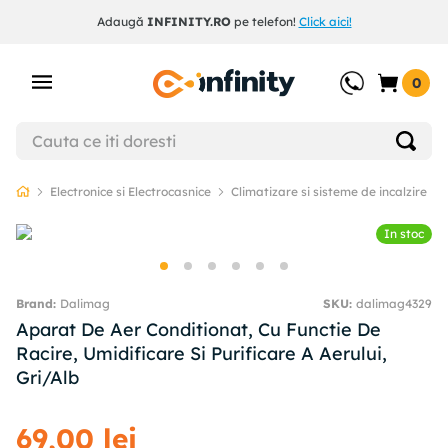
Adaugă
INFINITY.RO
pe telefon!
Click aici!
0
Electronice si Electrocasnice
Climatizare si sisteme de incalzire
In stoc
Dalimag
SKU
:
dalimag4329
Aparat De Aer Conditionat, Cu Functie De
Racire, Umidificare Si Purificare A Aerului,
Gri/Alb
69
,
00
lei