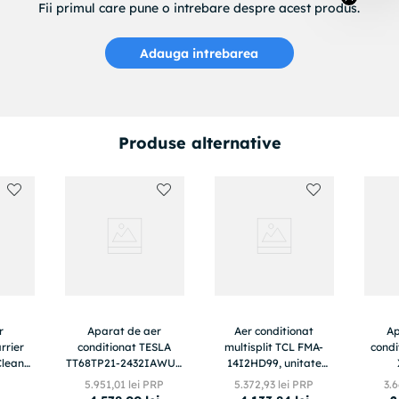
Fii primul care pune o intrebare despre acest produs.
Adauga intrebarea
Produse alternative
r
Aparat de aer
Aer conditionat
Ap
rrier
conditionat TESLA
multisplit TCL FMA-
condi
Clean
TT68TP21-2432IAWUV
14I2HD99, unitate
, Clasa
Wi-Fi, 24000 BTU,
exterioara de 14000
18CHS
5
.
951
,
01
lei PRP
5
.
372
,
93
lei PRP
3
.
6
i, R32
Clasa A++, lampa
BTU, unitati interioare
18000