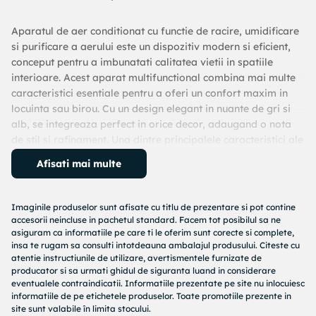
Aparatul de aer conditionat cu functie de racire, umidificare
si purificare a aerului este un dispozitiv modern si eficient,
conceput pentru a imbunatati calitatea vietii in spatiile
interioare. Acest aparat multifunctional combina mai multe
caracteristici esentiale pentru a oferi un confort maxim in
locuinta sau birou. Cu un design elegant in nuante de gri si
alb, se integreaza perfect in orice decor, adaugand o nota
de stil si rafinament. Una dintre principalele caracteristici ale
acestui aparat este capacitatea sa de a raci aerul eficient.
Afisati mai multe
Functia de racire este ideala pentru zilele toride de vara,
asigurand o temperatura placuta si constanta in interior.
Sistemul de racire avansat utilizeaza tehnologia de ultima
Imaginile produselor sunt afisate cu titlu de prezentare si pot contine
generatie pentru a oferi o performanta superioara,
accesorii neincluse in pachetul standard. Facem tot posibilul sa ne
reducand rapid temperatura camerei la nivelul dorit. Astfel,
asiguram ca informatiile pe care ti le oferim sunt corecte si complete,
insa te rugam sa consulti intotdeauna ambalajul produsului. Citeste cu
indiferent de conditiile meteo exterioare, veti putea
atentie instructiunile de utilizare, avertismentele furnizate de
beneficia de un mediu racoros si confortabil. Pe langa racire,
producator si sa urmati ghidul de siguranta luand in considerare
acest aparat dispune si de o functie de umidificare, care este
eventualele contraindicatii. Informatiile prezentate pe site nu inlocuiesc
extrem de utila in mentinerea unui nivel optim de umiditate
informatiile de pe etichetele produselor. Toate promotiile prezente in
site sunt valabile în limita stocului.
in aer. Aerul uscat poate provoca disconfort, afectand