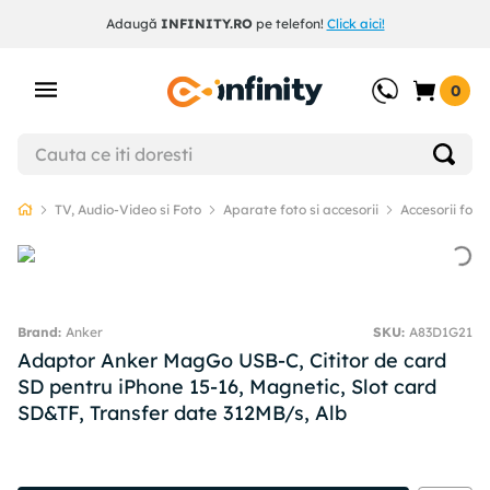
Adaugă
INFINITY.RO
pe telefon!
Click aici!
0
TV, Audio-Video si Foto
Aparate foto si accesorii
Accesorii foto 
Anker
SKU
:
A83D1G21
Adaptor Anker MagGo USB-C, Cititor de card
SD pentru iPhone 15-16, Magnetic, Slot card
SD&TF, Transfer date 312MB/s, Alb