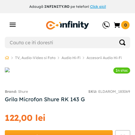
Adaugă
INFINITY.RO
pe telefon!
Click aici!
0
TV, Audio-Video si Foto
Audio Hi-Fi
Accesorii Audio Hi-Fi
In stoc
Shure
SKU
:
ELDAROM_183069
Grila Microfon Shure RK 143 G
122
,
00
lei