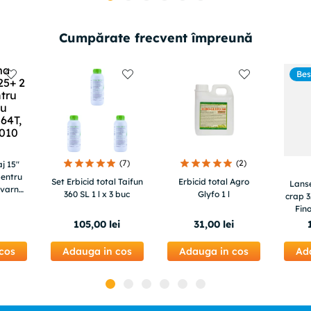
Cumpărate frecvent împreună
Bes
(
7
)
(
2
)
j 15"
pentru
Set Erbicid total Taifun
Erbicid total Agro
Lans
qvarna
360 SL 1 l x 3 buc
Glyfo 1 l
crap 
4010
Fin
arun
105
,
00
lei
31
,
00
lei
cos
Adauga in cos
Adauga in cos
Ad