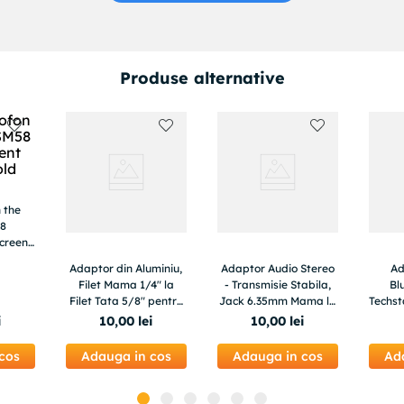
Produse alternative
n the
58
creen
Adaptor din Aluminiu,
Adaptor Audio Stereo
Ad
Filet Mama 1/4" la
- Transmisie Stabila,
Bl
Filet Tata 5/8" pentru
Jack 6.35mm Mama la
Techst
Stativ Microfon,
3.5mm Tata, Conector
5.
i
10
,
00
lei
10
,
00
lei
Trepied Camera,
Auriu, Transmisie
Z
Echipamente Audio
Sunet Hi-Fi
inte
cos
Adauga in cos
Adauga in cos
Ad
Foto